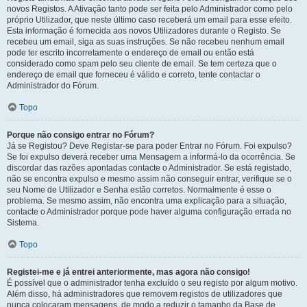
novos Registos. A Ativação tanto pode ser feita pelo Administrador como pelo
próprio Utilizador, que neste último caso receberá um email para esse efeito.
Esta informação é fornecida aos novos Utilizadores durante o Registo. Se
recebeu um email, siga as suas instruções. Se não recebeu nenhum email
pode ter escrito incorretamente o endereço de email ou então está
considerado como spam pelo seu cliente de email. Se tem certeza que o
endereço de email que forneceu é válido e correto, tente contactar o
Administrador do Fórum.
Topo
Porque não consigo entrar no Fórum?
Já se Registou? Deve Registar-se para poder Entrar no Fórum. Foi expulso?
Se foi expulso deverá receber uma Mensagem a informá-lo da ocorrência. Se
discordar das razões apontadas contacte o Administrador. Se está registado,
não se encontra expulso e mesmo assim não conseguir entrar, verifique se o
seu Nome de Utilizador e Senha estão corretos. Normalmente é esse o
problema. Se mesmo assim, não encontra uma explicação para a situação,
contacte o Administrador porque pode haver alguma configuração errada no
Sistema.
Topo
Registei-me e já entrei anteriormente, mas agora não consigo!
É possível que o administrador tenha excluído o seu registo por algum motivo.
Além disso, há administradores que removem registos de utilizadores que
nunca colocaram mensagens, de modo a reduzir o tamanho da Base de