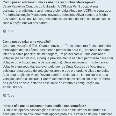
Como posso adicionar uma assinatura às minhas Mensagens?
Vá ao Painel de Controlo do Utilizador [UCP] aba Perfil opção A sua
assinatura, e adicione a assinatura pretendida. Ainda no [UCP], no separador
Preferências opção Mensagens enviadas selecione Ativar sempre a Minha
Assinatura. Nas suas Mensagens pode, se assim o desejar, desativar caso a
caso a opção Anexar assinatura.
Topo
Como posso criar uma votação?
Criar uma votação é fácil. Quando envia um Tópico novo (ou Edita a primeira
mensagem de um Tópico, caso tenha permissão para tal), encontra na parte
inferior à caixa principal da mensagem, um painel com o Título Adicionar
Votação (se não vê isto, é porque provavelmente não tem permissão para criar
Votação ou o Tópico não é de sua autoria). Deve escrever um Título para a
Votação e em seguida, escrever pelo menos Duas Opções de Voto (para
adicionar uma opção de votação, escreva o que pretende, e clique no botão
Adicionar opção de Voto). Deverá também estipular um tempo limite para a
Votação, sendo 0 ilimitado. Poderá acontecer de existir um limite no Número
de Opções de Voto, estando esse limite ao critério e configuração do
Administrador.
Topo
Porque não posso adicionar mais opções nas votações?
O limite de opções das votações é fixado pelo administrador do fórum. Se
acha que precisa adicionar mais opções para a sua votação do que o número