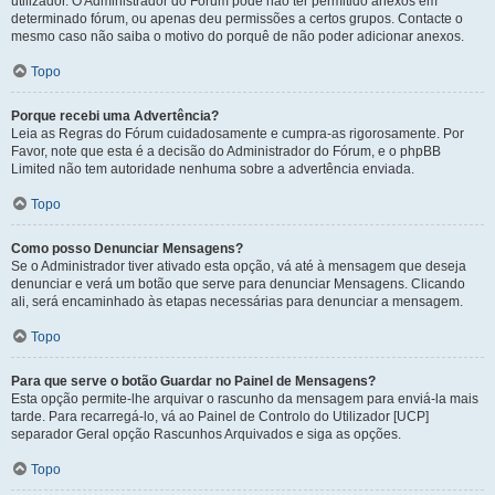
utilizador. O Administrador do Fórum pode não ter permitido anexos em
determinado fórum, ou apenas deu permissões a certos grupos. Contacte o
mesmo caso não saiba o motivo do porquê de não poder adicionar anexos.
Topo
Porque recebi uma Advertência?
Leia as Regras do Fórum cuidadosamente e cumpra-as rigorosamente. Por
Favor, note que esta é a decisão do Administrador do Fórum, e o phpBB
Limited não tem autoridade nenhuma sobre a advertência enviada.
Topo
Como posso Denunciar Mensagens?
Se o Administrador tiver ativado esta opção, vá até à mensagem que deseja
denunciar e verá um botão que serve para denunciar Mensagens. Clicando
ali, será encaminhado às etapas necessárias para denunciar a mensagem.
Topo
Para que serve o botão Guardar no Painel de Mensagens?
Esta opção permite-lhe arquivar o rascunho da mensagem para enviá-la mais
tarde. Para recarregá-lo, vá ao Painel de Controlo do Utilizador [UCP]
separador Geral opção Rascunhos Arquivados e siga as opções.
Topo