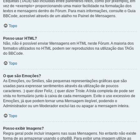
Etiquetas (TAGs) são incluídas entre parêntesis retos, como por [exemplo], em
vez de <exemplo> proporcionando uma maior facilidade na formatação dos
textos e mensagens dentro do Fórum. Para mais informações, consulte o Guia
BBCode, acessível através de um atalho no Painel de Mensagens.
Topo
Posso usar HTML?
Não, não é possível enviar Mensagens em HTML neste Fórum. A maioria dos
formatos utilizados no HTML podem ser reproduzidos na utilização das TAGs
do BBCode.
Topo
O que são Emoções?
As Emoções, ou Smilies, são pequenas representações gráficas que são
usadas para expressar sentimentos através da utilização de poucos
caracteres. :) quer dizer Feliz, :( quer dizer Triste. A lista completa de pode ser
vista no formulário junto à caixa de cada mensagem. Evite o uso excessivo de
Emoções, já que podem tornar uma Mensagem ilegível, podendo o
Administrador ou um Moderador excluí-las ou apagar a mensagem inteira.
Topo
Posso exibir Imagens?
Regra geral pode incluir imagens nas suas Mensagens. No entanto não existe
forma de as armazenar usando o phpBB. Para exibir uma imagem utilize as