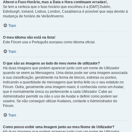
Alterei o Fuso Horário, mas a Data e Hora continuam erradas!,
Se tem a certeza que o fuso horário que escolheu é a [GMT] Dublin,
Edinburgh, Iceland, Lisboa, London, Casablanca é possível que seja devido à
mudança de horário de Verão/Inverno.
Topo
O meu idioma não está na lista!
Este Fórum usa o Português europeu como Idioma oficial.
Topo
O que são as imagens ao lado do meu nome de utilizador?
Há duas imagens que podem aparecer junto com um nome de Utilizador
quando se veem as Mensagens. Uma delas pode ser uma imagem associada
à sua classificação, geralmente na forma de blocos, estrelas ou pontos,
indicando a quantidade de mensagens que tenha feito ou o seu estatuto no
Fórum. Outra, geralmente uma imagem maior, é conhecida como um Avatar,
que é normalmente única ou pertencente a cada Utilizador. Cabe ao
Administrador permitir ou não o uso de Avatar e definir como podem ser
usados. Se não conseguir utilizar Avatares, contacte o Administrador do
Fórum.
Topo
Como posso exibir uma Imagem junto ao meu Nome de Utilizador?
Há duas imagens que podem aparecer junto com um nome de Utilizador