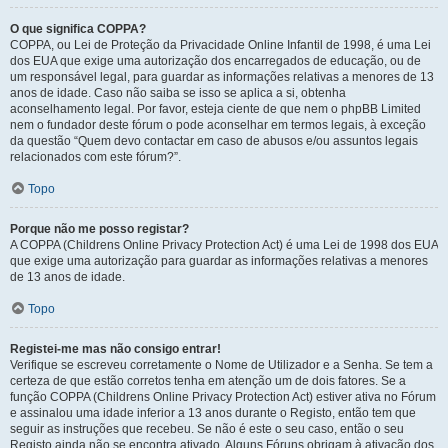
O que significa COPPA?
COPPA, ou Lei de Proteção da Privacidade Online Infantil de 1998, é uma Lei
dos EUA que exige uma autorização dos encarregados de educação, ou de
um responsável legal, para guardar as informações relativas a menores de 13
anos de idade. Caso não saiba se isso se aplica a si, obtenha
aconselhamento legal. Por favor, esteja ciente de que nem o phpBB Limited
nem o fundador deste fórum o pode aconselhar em termos legais, à exceção
da questão “Quem devo contactar em caso de abusos e/ou assuntos legais
relacionados com este fórum?”.
Topo
Porque não me posso registar?
A COPPA (Childrens Online Privacy Protection Act) é uma Lei de 1998 dos EUA
que exige uma autorização para guardar as informações relativas a menores
de 13 anos de idade.
Topo
Registei-me mas não consigo entrar!
Verifique se escreveu corretamente o Nome de Utilizador e a Senha. Se tem a
certeza de que estão corretos tenha em atenção um de dois fatores. Se a
função COPPA (Childrens Online Privacy Protection Act) estiver ativa no Fórum
e assinalou uma idade inferior a 13 anos durante o Registo, então tem que
seguir as instruções que recebeu. Se não é este o seu caso, então o seu
Registo ainda não se encontra ativado. Alguns Fóruns obrigam à ativação dos