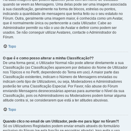
quando se veem as Mensagens. Uma delas pode ser uma imagem associada
à sua classificação, geralmente na forma de blocos, estrelas ou pontos,
indicando a quantidade de mensagens que tenha feito ou o seu estatuto no
Fórum. Outra, geralmente uma imagem maior, é conhecida como um Avatar,
que é normalmente única ou pertencente a cada Utilizador. Cabe ao
Administrador permitir ou não o uso de Avatar e definir como podem ser
usados. Se não conseguir utilizar Avatares, contacte o Administrador do
Fórum.
Topo
O que é e como posso alterar a minha Classificação??
De uma forma geral, o Utilizador Normal não pode alterar diretamente a sua
Classificação (as Classificações aparecem por debaixo do Nome de Utilizador
nos Tópicos e no Perfil, dependendo do Tema em uso). A maior parte das
Classificação existentes, indicam o Número de Mensagens enviadas ou
indicam certo tipo de Utilizadores, ou seja, Moderadores e Administradores
poderão ter uma Classificação Especial. Por Favor, não abuse do Fórum
enviando Mensagens desnecessárias apenas para aumentar o Nível da sua
Classificação, pois os Administradores ou Moderadores podem tomar alguma
atitude contra si, se considerarem que está a ter atitudes abusivas.
Topo
Quando clico no email de um Utilizador, pede-me para ligar no fórum?!
Só os Utilizadores Registados podem enviar emails através do formulário
exclusivo do Fórum (se esta função se encontrar ativada). Isso evita o uso