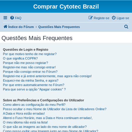
Comprar Cytotec Brazil
FAQ
Registe-se
Ligue-se
P
Índice do Fórum
Questões Mais Frequentes
e
Questões Mais Frequentes
s
q
Questões de Login e Registo
Por que motivo tenho de me registar?
u
O que significa COPPA?
i
Porque não me posso registar?
Registei-me mas não consigo entrar!
s
Porque não consigo entrar no Fórum?
Registei-me e já entrei anteriormente, mas agora não consigo!
a
Esqueci-me da minha Senha, e agora?
r
Por que entro automaticamente no Fórum?
Para que serve a opção “Apagar cookies” ?
Sobre as Preferências e Configurações do Utilizador
Como altero as configuração do meu Perfil?
Posso ocultar o meu Nome de Utilizador da Lista de Utilizadores Online?
A Data e Hora estão erradas!
Alterei o Fuso Horário, mas a Data e Hora continuam erradas!,
O meu idioma não está na lista!
O que são as imagens ao lado do meu nome de utilizador?
Como posso exibir uma Imagem junto ao meu Nome de Utilizador?