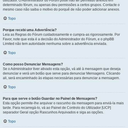
utilizador. O Administrador do Fórum pode não ter permitido anexos em
determinado fórum, ou apenas deu permissões a certos grupos. Contacte o
mesmo caso não saiba o motivo do porquê de não poder adicionar anexos.
Topo
Porque recebi uma Advertência?
Leia as Regras do Fórum cuidadosamente e cumpra-as rigorosamente. Por
Favor, note que esta é a decisão do Administrador do Fórum, e o phpBB
Limited não tem autoridade nenhuma sobre a advertência enviada.
Topo
Como posso Denunciar Mensagens?
Se o Administrador tiver ativado esta opção, vá até à mensagem que deseja
denunciar e verá um botão que serve para denunciar Mensagens. Clicando
ali, será encaminhado às etapas necessárias para denunciar a mensagem.
Topo
Para que serve o botão Guardar no Painel de Mensagens?
Esta opção permite-lhe arquivar o rascunho da mensagem para enviá-la mais
tarde. Para recarregá-lo, vá ao Painel de Controlo do Utilizador [UCP]
separador Geral opção Rascunhos Arquivados e siga as opções.
Topo