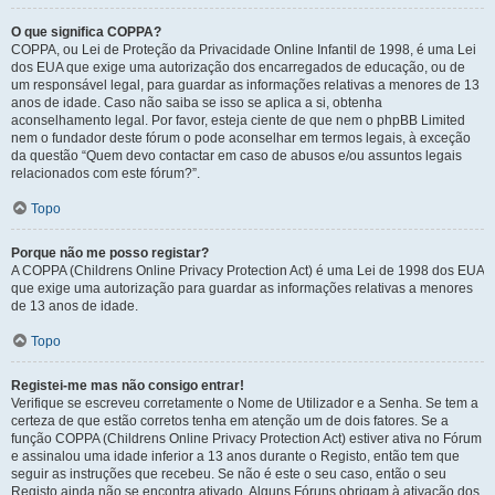
O que significa COPPA?
COPPA, ou Lei de Proteção da Privacidade Online Infantil de 1998, é uma Lei
dos EUA que exige uma autorização dos encarregados de educação, ou de
um responsável legal, para guardar as informações relativas a menores de 13
anos de idade. Caso não saiba se isso se aplica a si, obtenha
aconselhamento legal. Por favor, esteja ciente de que nem o phpBB Limited
nem o fundador deste fórum o pode aconselhar em termos legais, à exceção
da questão “Quem devo contactar em caso de abusos e/ou assuntos legais
relacionados com este fórum?”.
Topo
Porque não me posso registar?
A COPPA (Childrens Online Privacy Protection Act) é uma Lei de 1998 dos EUA
que exige uma autorização para guardar as informações relativas a menores
de 13 anos de idade.
Topo
Registei-me mas não consigo entrar!
Verifique se escreveu corretamente o Nome de Utilizador e a Senha. Se tem a
certeza de que estão corretos tenha em atenção um de dois fatores. Se a
função COPPA (Childrens Online Privacy Protection Act) estiver ativa no Fórum
e assinalou uma idade inferior a 13 anos durante o Registo, então tem que
seguir as instruções que recebeu. Se não é este o seu caso, então o seu
Registo ainda não se encontra ativado. Alguns Fóruns obrigam à ativação dos