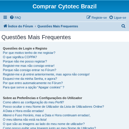
Comprar Cytotec Brazil
FAQ
Registe-se
Ligue-se
P
Índice do Fórum
Questões Mais Frequentes
e
Questões Mais Frequentes
s
q
Questões de Login e Registo
Por que motivo tenho de me registar?
u
O que significa COPPA?
i
Porque não me posso registar?
Registei-me mas não consigo entrar!
s
Porque não consigo entrar no Fórum?
Registei-me e já entrei anteriormente, mas agora não consigo!
a
Esqueci-me da minha Senha, e agora?
r
Por que entro automaticamente no Fórum?
Para que serve a opção “Apagar cookies” ?
Sobre as Preferências e Configurações do Utilizador
Como altero as configuração do meu Perfil?
Posso ocultar o meu Nome de Utilizador da Lista de Utilizadores Online?
A Data e Hora estão erradas!
Alterei o Fuso Horário, mas a Data e Hora continuam erradas!,
O meu idioma não está na lista!
O que são as imagens ao lado do meu nome de utilizador?
Como posso exibir uma Imagem junto ao meu Nome de Utilizador?