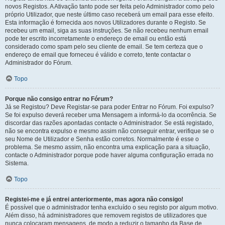
novos Registos. A Ativação tanto pode ser feita pelo Administrador como pelo
próprio Utilizador, que neste último caso receberá um email para esse efeito.
Esta informação é fornecida aos novos Utilizadores durante o Registo. Se
recebeu um email, siga as suas instruções. Se não recebeu nenhum email
pode ter escrito incorretamente o endereço de email ou então está
considerado como spam pelo seu cliente de email. Se tem certeza que o
endereço de email que forneceu é válido e correto, tente contactar o
Administrador do Fórum.
Topo
Porque não consigo entrar no Fórum?
Já se Registou? Deve Registar-se para poder Entrar no Fórum. Foi expulso?
Se foi expulso deverá receber uma Mensagem a informá-lo da ocorrência. Se
discordar das razões apontadas contacte o Administrador. Se está registado,
não se encontra expulso e mesmo assim não conseguir entrar, verifique se o
seu Nome de Utilizador e Senha estão corretos. Normalmente é esse o
problema. Se mesmo assim, não encontra uma explicação para a situação,
contacte o Administrador porque pode haver alguma configuração errada no
Sistema.
Topo
Registei-me e já entrei anteriormente, mas agora não consigo!
É possível que o administrador tenha excluído o seu registo por algum motivo.
Além disso, há administradores que removem registos de utilizadores que
nunca colocaram mensagens, de modo a reduzir o tamanho da Base de