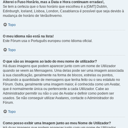
Alterei o Fuso Horário, mas a Data e Hora continuam erradas!,
Se tem a certeza que o fuso horário que escolheu é a [GMT] Dublin,
Edinburgh, Iceland, Lisboa, London, Casablanca é possível que seja devido à
mudança de horário de Verão/Inverno.
Topo
O meu idioma não está na lista!
Este Fórum usa o Português europeu como Idioma oficial.
Topo
O que são as imagens ao lado do meu nome de utilizador?
Há duas imagens que podem aparecer junto com um nome de Utilizador
quando se veem as Mensagens. Uma delas pode ser uma imagem associada
à sua classificação, geralmente na forma de blocos, estrelas ou pontos,
indicando a quantidade de mensagens que tenha feito ou o seu estatuto no
Fórum. Outra, geralmente uma imagem maior, é conhecida como um Avatar,
que é normalmente única ou pertencente a cada Utilizador. Cabe ao
Administrador permitir ou não o uso de Avatar e definir como podem ser
usados. Se não conseguir utilizar Avatares, contacte o Administrador do
Fórum.
Topo
Como posso exibir uma Imagem junto ao meu Nome de Utilizador?
Há duas imagens que podem aparecer junto com um nome de Utilizador