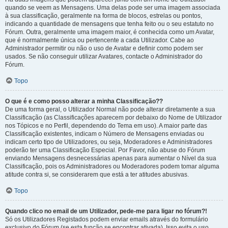
quando se veem as Mensagens. Uma delas pode ser uma imagem associada
à sua classificação, geralmente na forma de blocos, estrelas ou pontos,
indicando a quantidade de mensagens que tenha feito ou o seu estatuto no
Fórum. Outra, geralmente uma imagem maior, é conhecida como um Avatar,
que é normalmente única ou pertencente a cada Utilizador. Cabe ao
Administrador permitir ou não o uso de Avatar e definir como podem ser
usados. Se não conseguir utilizar Avatares, contacte o Administrador do
Fórum.
Topo
O que é e como posso alterar a minha Classificação??
De uma forma geral, o Utilizador Normal não pode alterar diretamente a sua
Classificação (as Classificações aparecem por debaixo do Nome de Utilizador
nos Tópicos e no Perfil, dependendo do Tema em uso). A maior parte das
Classificação existentes, indicam o Número de Mensagens enviadas ou
indicam certo tipo de Utilizadores, ou seja, Moderadores e Administradores
poderão ter uma Classificação Especial. Por Favor, não abuse do Fórum
enviando Mensagens desnecessárias apenas para aumentar o Nível da sua
Classificação, pois os Administradores ou Moderadores podem tomar alguma
atitude contra si, se considerarem que está a ter atitudes abusivas.
Topo
Quando clico no email de um Utilizador, pede-me para ligar no fórum?!
Só os Utilizadores Registados podem enviar emails através do formulário
exclusivo do Fórum (se esta função se encontrar ativada). Isso evita o uso