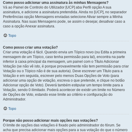
Como posso adicionar uma assinatura às minhas Mensagens?
Vá ao Painel de Controlo do Utilizador [UCP] aba Perfil opção A sua
assinatura, e adicione a assinatura pretendida. Ainda no [UCP], no separador
Preferências opção Mensagens enviadas selecione Ativar sempre a Minha
Assinatura. Nas suas Mensagens pode, se assim o desejar, desativar caso a
caso a opção Anexar assinatura.
Topo
Como posso criar uma votação?
Criar uma votação é fácil. Quando envia um Tópico novo (ou Edita a primeira
mensagem de um Tópico, caso tenha permissão para tal), encontra na parte
inferior à caixa principal da mensagem, um painel com o Título Adicionar
Votação (se não vê isto, é porque provavelmente não tem permissão para criar
Votação ou o Tópico não é de sua autoria). Deve escrever um Título para a
Votação e em seguida, escrever pelo menos Duas Opções de Voto (para
adicionar uma opção de votação, escreva o que pretende, e clique no botão
Adicionar opção de Voto). Deverá também estipular um tempo limite para a
Votação, sendo 0 ilimitado. Poderá acontecer de existir um limite no Número
de Opções de Voto, estando esse limite ao critério e configuração do
Administrador.
Topo
Porque não posso adicionar mais opções nas votações?
O limite de opções das votações é fixado pelo administrador do fórum. Se
acha que precisa adicionar mais opções para a sua votação do que o número