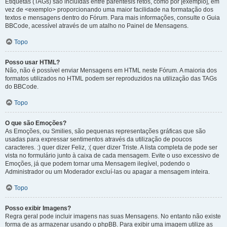
Etiquetas (TAGs) são incluídas entre parêntesis retos, como por [exemplo], em
vez de <exemplo> proporcionando uma maior facilidade na formatação dos
textos e mensagens dentro do Fórum. Para mais informações, consulte o Guia
BBCode, acessível através de um atalho no Painel de Mensagens.
Topo
Posso usar HTML?
Não, não é possível enviar Mensagens em HTML neste Fórum. A maioria dos
formatos utilizados no HTML podem ser reproduzidos na utilização das TAGs
do BBCode.
Topo
O que são Emoções?
As Emoções, ou Smilies, são pequenas representações gráficas que são
usadas para expressar sentimentos através da utilização de poucos
caracteres. :) quer dizer Feliz, :( quer dizer Triste. A lista completa de pode ser
vista no formulário junto à caixa de cada mensagem. Evite o uso excessivo de
Emoções, já que podem tornar uma Mensagem ilegível, podendo o
Administrador ou um Moderador excluí-las ou apagar a mensagem inteira.
Topo
Posso exibir Imagens?
Regra geral pode incluir imagens nas suas Mensagens. No entanto não existe
forma de as armazenar usando o phpBB. Para exibir uma imagem utilize as