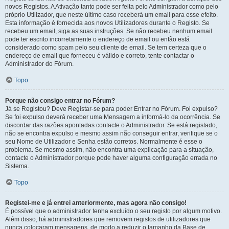
novos Registos. A Ativação tanto pode ser feita pelo Administrador como pelo
próprio Utilizador, que neste último caso receberá um email para esse efeito.
Esta informação é fornecida aos novos Utilizadores durante o Registo. Se
recebeu um email, siga as suas instruções. Se não recebeu nenhum email
pode ter escrito incorretamente o endereço de email ou então está
considerado como spam pelo seu cliente de email. Se tem certeza que o
endereço de email que forneceu é válido e correto, tente contactar o
Administrador do Fórum.
Topo
Porque não consigo entrar no Fórum?
Já se Registou? Deve Registar-se para poder Entrar no Fórum. Foi expulso?
Se foi expulso deverá receber uma Mensagem a informá-lo da ocorrência. Se
discordar das razões apontadas contacte o Administrador. Se está registado,
não se encontra expulso e mesmo assim não conseguir entrar, verifique se o
seu Nome de Utilizador e Senha estão corretos. Normalmente é esse o
problema. Se mesmo assim, não encontra uma explicação para a situação,
contacte o Administrador porque pode haver alguma configuração errada no
Sistema.
Topo
Registei-me e já entrei anteriormente, mas agora não consigo!
É possível que o administrador tenha excluído o seu registo por algum motivo.
Além disso, há administradores que removem registos de utilizadores que
nunca colocaram mensagens, de modo a reduzir o tamanho da Base de