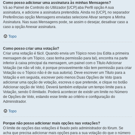
Como posso adicionar uma assinatura às minhas Mensagens?
Vá ao Painel de Controlo do Utilizador [UCP] aba Perfil opção A sua
assinatura, e adicione a assinatura pretendida. Ainda no [UCP], no separador
Preferências opção Mensagens enviadas selecione Ativar sempre a Minha
Assinatura. Nas suas Mensagens pode, se assim o desejar, desativar caso a
caso a opção Anexar assinatura.
Topo
Como posso criar uma votação?
Criar uma votação é fácil. Quando envia um Tópico novo (ou Edita a primeira
mensagem de um Tópico, caso tenha permissão para tal), encontra na parte
inferior à caixa principal da mensagem, um painel com o Título Adicionar
Votação (se não vê isto, é porque provavelmente não tem permissão para criar
Votação ou o Tópico não é de sua autoria). Deve escrever um Título para a
Votação e em seguida, escrever pelo menos Duas Opções de Voto (para
adicionar uma opção de votação, escreva o que pretende, e clique no botão
Adicionar opção de Voto). Deverá também estipular um tempo limite para a
Votação, sendo 0 ilimitado. Poderá acontecer de existir um limite no Número
de Opções de Voto, estando esse limite ao critério e configuração do
Administrador.
Topo
Porque não posso adicionar mais opções nas votações?
O limite de opções das votações é fixado pelo administrador do fórum. Se
acha que precisa adicionar mais opções para a sua votação do que o número