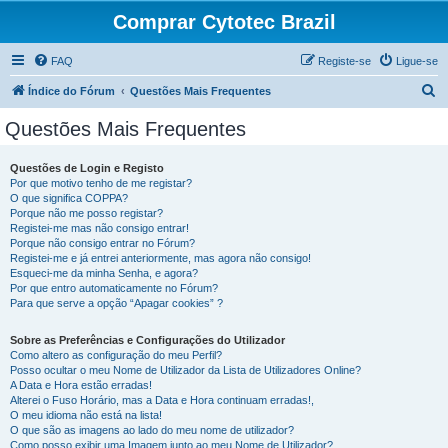
Comprar Cytotec Brazil
FAQ
Registe-se
Ligue-se
P
Índice do Fórum
Questões Mais Frequentes
e
Questões Mais Frequentes
s
q
Questões de Login e Registo
Por que motivo tenho de me registar?
u
O que significa COPPA?
i
Porque não me posso registar?
Registei-me mas não consigo entrar!
s
Porque não consigo entrar no Fórum?
Registei-me e já entrei anteriormente, mas agora não consigo!
a
Esqueci-me da minha Senha, e agora?
r
Por que entro automaticamente no Fórum?
Para que serve a opção “Apagar cookies” ?
Sobre as Preferências e Configurações do Utilizador
Como altero as configuração do meu Perfil?
Posso ocultar o meu Nome de Utilizador da Lista de Utilizadores Online?
A Data e Hora estão erradas!
Alterei o Fuso Horário, mas a Data e Hora continuam erradas!,
O meu idioma não está na lista!
O que são as imagens ao lado do meu nome de utilizador?
Como posso exibir uma Imagem junto ao meu Nome de Utilizador?