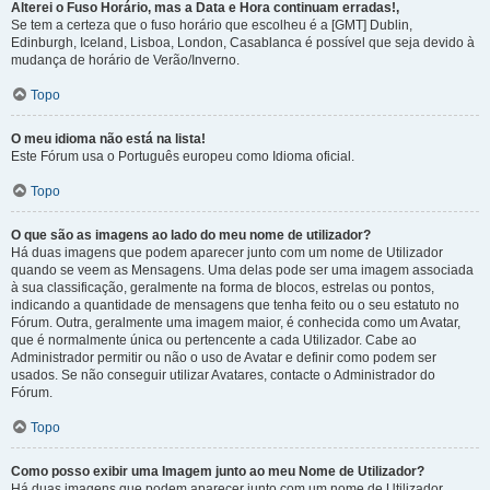
Alterei o Fuso Horário, mas a Data e Hora continuam erradas!,
Se tem a certeza que o fuso horário que escolheu é a [GMT] Dublin,
Edinburgh, Iceland, Lisboa, London, Casablanca é possível que seja devido à
mudança de horário de Verão/Inverno.
Topo
O meu idioma não está na lista!
Este Fórum usa o Português europeu como Idioma oficial.
Topo
O que são as imagens ao lado do meu nome de utilizador?
Há duas imagens que podem aparecer junto com um nome de Utilizador
quando se veem as Mensagens. Uma delas pode ser uma imagem associada
à sua classificação, geralmente na forma de blocos, estrelas ou pontos,
indicando a quantidade de mensagens que tenha feito ou o seu estatuto no
Fórum. Outra, geralmente uma imagem maior, é conhecida como um Avatar,
que é normalmente única ou pertencente a cada Utilizador. Cabe ao
Administrador permitir ou não o uso de Avatar e definir como podem ser
usados. Se não conseguir utilizar Avatares, contacte o Administrador do
Fórum.
Topo
Como posso exibir uma Imagem junto ao meu Nome de Utilizador?
Há duas imagens que podem aparecer junto com um nome de Utilizador