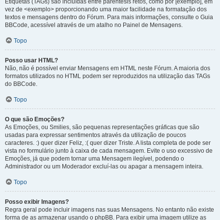
Etiquetas (TAGs) são incluídas entre parêntesis retos, como por [exemplo], em
vez de <exemplo> proporcionando uma maior facilidade na formatação dos
textos e mensagens dentro do Fórum. Para mais informações, consulte o Guia
BBCode, acessível através de um atalho no Painel de Mensagens.
Topo
Posso usar HTML?
Não, não é possível enviar Mensagens em HTML neste Fórum. A maioria dos
formatos utilizados no HTML podem ser reproduzidos na utilização das TAGs
do BBCode.
Topo
O que são Emoções?
As Emoções, ou Smilies, são pequenas representações gráficas que são
usadas para expressar sentimentos através da utilização de poucos
caracteres. :) quer dizer Feliz, :( quer dizer Triste. A lista completa de pode ser
vista no formulário junto à caixa de cada mensagem. Evite o uso excessivo de
Emoções, já que podem tornar uma Mensagem ilegível, podendo o
Administrador ou um Moderador excluí-las ou apagar a mensagem inteira.
Topo
Posso exibir Imagens?
Regra geral pode incluir imagens nas suas Mensagens. No entanto não existe
forma de as armazenar usando o phpBB. Para exibir uma imagem utilize as