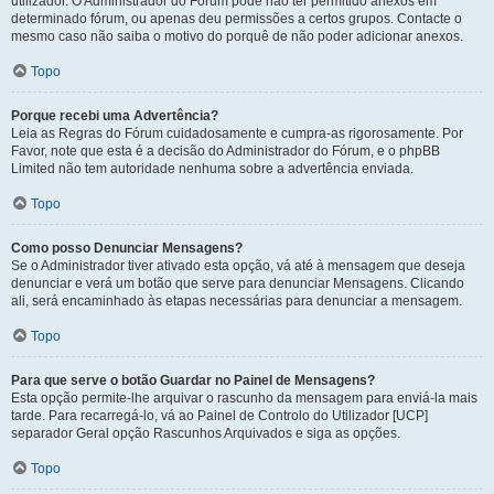
utilizador. O Administrador do Fórum pode não ter permitido anexos em
determinado fórum, ou apenas deu permissões a certos grupos. Contacte o
mesmo caso não saiba o motivo do porquê de não poder adicionar anexos.
Topo
Porque recebi uma Advertência?
Leia as Regras do Fórum cuidadosamente e cumpra-as rigorosamente. Por
Favor, note que esta é a decisão do Administrador do Fórum, e o phpBB
Limited não tem autoridade nenhuma sobre a advertência enviada.
Topo
Como posso Denunciar Mensagens?
Se o Administrador tiver ativado esta opção, vá até à mensagem que deseja
denunciar e verá um botão que serve para denunciar Mensagens. Clicando
ali, será encaminhado às etapas necessárias para denunciar a mensagem.
Topo
Para que serve o botão Guardar no Painel de Mensagens?
Esta opção permite-lhe arquivar o rascunho da mensagem para enviá-la mais
tarde. Para recarregá-lo, vá ao Painel de Controlo do Utilizador [UCP]
separador Geral opção Rascunhos Arquivados e siga as opções.
Topo