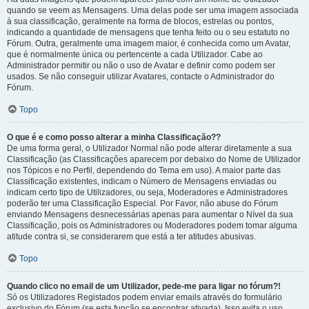
quando se veem as Mensagens. Uma delas pode ser uma imagem associada
à sua classificação, geralmente na forma de blocos, estrelas ou pontos,
indicando a quantidade de mensagens que tenha feito ou o seu estatuto no
Fórum. Outra, geralmente uma imagem maior, é conhecida como um Avatar,
que é normalmente única ou pertencente a cada Utilizador. Cabe ao
Administrador permitir ou não o uso de Avatar e definir como podem ser
usados. Se não conseguir utilizar Avatares, contacte o Administrador do
Fórum.
Topo
O que é e como posso alterar a minha Classificação??
De uma forma geral, o Utilizador Normal não pode alterar diretamente a sua
Classificação (as Classificações aparecem por debaixo do Nome de Utilizador
nos Tópicos e no Perfil, dependendo do Tema em uso). A maior parte das
Classificação existentes, indicam o Número de Mensagens enviadas ou
indicam certo tipo de Utilizadores, ou seja, Moderadores e Administradores
poderão ter uma Classificação Especial. Por Favor, não abuse do Fórum
enviando Mensagens desnecessárias apenas para aumentar o Nível da sua
Classificação, pois os Administradores ou Moderadores podem tomar alguma
atitude contra si, se considerarem que está a ter atitudes abusivas.
Topo
Quando clico no email de um Utilizador, pede-me para ligar no fórum?!
Só os Utilizadores Registados podem enviar emails através do formulário
exclusivo do Fórum (se esta função se encontrar ativada). Isso evita o uso