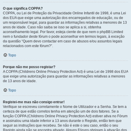
O que significa COPPA?
COPPA, ou Lei de Proteção da Privacidade Online Infantil de 1998, é uma Lei
dos EUA que exige uma autorização dos encarregados de educação, ou de
um responsável legal, para guardar as informações relativas a menores de 13
anos de idade. Caso não saiba se isso se aplica a si, obtenha
aconselhamento legal. Por favor, esteja ciente de que nem o phpBB Limited
nem o fundador deste fórum o pode aconselhar em termos legais, à exceção
da questão “Quem devo contactar em caso de abusos e/ou assuntos legais
relacionados com este fórum?”.
Topo
Porque não me posso registar?
A COPPA (Childrens Online Privacy Protection Act) é uma Lei de 1998 dos EUA
que exige uma autorização para guardar as informações relativas a menores
de 13 anos de idade.
Topo
Registei-me mas não consigo entrar!
Verifique se escreveu corretamente o Nome de Utilizador e a Senha. Se tem a
certeza de que estão corretos tenha em atenção um de dois fatores. Se a
função COPPA (Childrens Online Privacy Protection Act) estiver ativa no Fórum
e assinalou uma idade inferior a 13 anos durante o Registo, então tem que
seguir as instruções que recebeu. Se não é este o seu caso, então o seu
Registo ainda não se encontra ativado. Alguns Fóruns obrigam à ativação dos