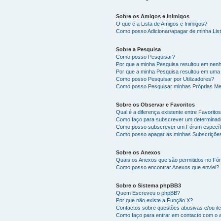
Sobre os Amigos e Inimigos
O que é a Lista de Amigos e Inimigos?
Como posso Adicionar/apagar de minha List
Sobre a Pesquisa
Como posso Pesquisar?
Por que a minha Pesquisa resultou em nen
Por que a minha Pesquisa resultou em uma
Como posso Pesquisar por Utilizadores?
Como posso Pesquisar minhas Próprias M
Sobre os Observar e Favoritos
Qual é a diferença existente entre Favorit
Como faço para subscrever um determinado
Como posso subscrever um Fórum específ
Como posso apagar as minhas Subscriçõe
Sobre os Anexos
Quais os Anexos que são permitidos no F
Como posso encontrar Anexos que enviei?
Sobre o Sistema phpBB3
Quem Escreveu o phpBB?
Por que não existe a Função X?
Contactos sobre questões abusivas e/ou ile
Como faço para entrar em contacto com o 