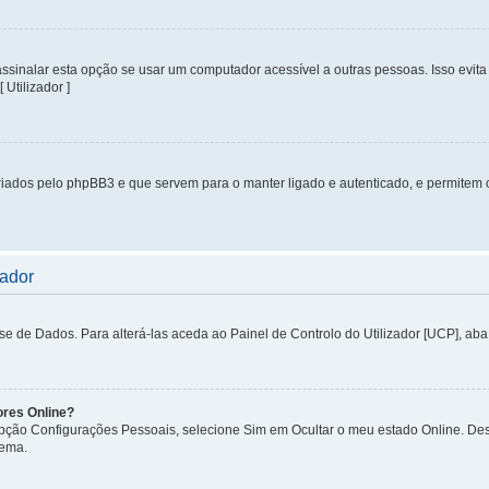
inalar esta opção se usar um computador acessível a outras pessoas. Isso evita 
 Utilizador ]
iados pelo phpBB3 e que servem para o manter ligado e autenticado, e permitem 
zador
de Dados. Para alterá-las aceda ao Painel de Controlo do Utilizador [UCP], aba P
ores Online?
 opção Configurações Pessoais, selecione Sim em Ocultar o meu estado Online. De
tema.