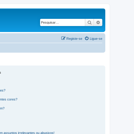
Pesquisar
Pesquisa avançad
Registe-se
Ligue-se
s
res?
ntes cores?
um?
m assuntos irrelevantes ou abusivos!