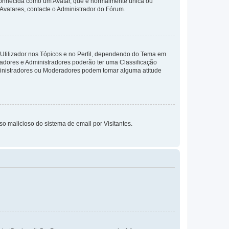
 conhecida como um Avatar, que é normalmente única ou
 Avatares, contacte o Administrador do Fórum.
 Utilizador nos Tópicos e no Perfil, dependendo do Tema em
radores e Administradores poderão ter uma Classificação
ministradores ou Moderadores podem tomar alguma atitude
so malicioso do sistema de email por Visitantes.