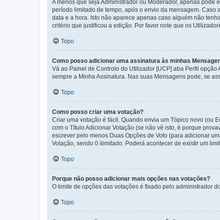
A menos que seja Administrador ou Moderador, apenas pode ed
período limitado de tempo, após o envio da mensagem. Caso 
data e a hora. Isto não aparece apenas caso alguém não ten
critério que justificou a edição. Por favor note que os Util
Topo
Como posso adicionar uma assinatura às minhas Mensage
Vá ao Painel de Controlo do Utilizador [UCP] aba Perfil opção
sempre a Minha Assinatura. Nas suas Mensagens pode, se assi
Topo
Como posso criar uma votação?
Criar uma votação é fácil. Quando envia um Tópico novo (ou Ed
com o Título Adicionar Votação (se não vê isto, é porque prov
escrever pelo menos Duas Opções de Voto (para adicionar uma 
Votação, sendo 0 ilimitado. Poderá acontecer de existir um lim
Topo
Porque não posso adicionar mais opções nas votações?
O limite de opções das votações é fixado pelo administrador d
Topo