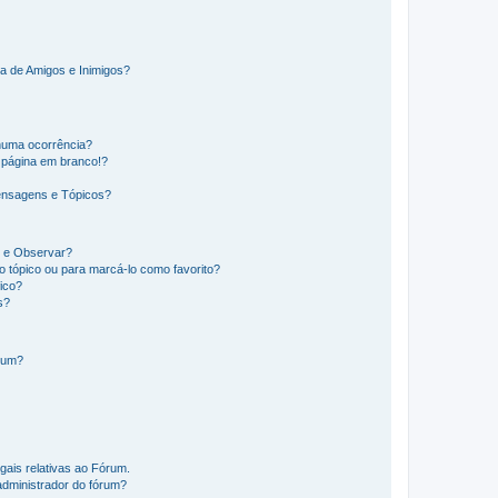
a de Amigos e Inimigos?
huma ocorrência?
 página em branco!?
ensagens e Tópicos?
os e Observar?
 tópico ou para marcá-lo como favorito?
ico?
s?
órum?
gais relativas ao Fórum.
administrador do fórum?