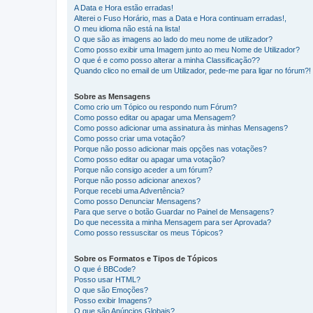
A Data e Hora estão erradas!
Alterei o Fuso Horário, mas a Data e Hora continuam erradas!,
O meu idioma não está na lista!
O que são as imagens ao lado do meu nome de utilizador?
Como posso exibir uma Imagem junto ao meu Nome de Utilizador?
O que é e como posso alterar a minha Classificação??
Quando clico no email de um Utilizador, pede-me para ligar no fórum?!
Sobre as Mensagens
Como crio um Tópico ou respondo num Fórum?
Como posso editar ou apagar uma Mensagem?
Como posso adicionar uma assinatura às minhas Mensagens?
Como posso criar uma votação?
Porque não posso adicionar mais opções nas votações?
Como posso editar ou apagar uma votação?
Porque não consigo aceder a um fórum?
Porque não posso adicionar anexos?
Porque recebi uma Advertência?
Como posso Denunciar Mensagens?
Para que serve o botão Guardar no Painel de Mensagens?
Do que necessita a minha Mensagem para ser Aprovada?
Como posso ressuscitar os meus Tópicos?
Sobre os Formatos e Tipos de Tópicos
O que é BBCode?
Posso usar HTML?
O que são Emoções?
Posso exibir Imagens?
O que são Anúncios Globais?