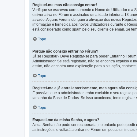
Registei-me mas não consigo entrar!
Verifique se escreveu corretamente o Nome de Utilizador e a S
estiver ativa no Fórum e assinalou uma idade inferior a 13 an
ativado. Alguns Fóruns obrigam à ativação dos novos Registos. 
informação é fornecida aos novos Utilizadores durante o Regi
está considerado como spam pelo seu cliente de email. Se tem 
Topo
Porque não consigo entrar no Fórum?
Já se Registou? Deve Registar-se para poder Entrar no Fórum.
Administrador. Se está registado, não se encontra expulso e 
assim, não encontra uma explicação para a situação, contacte
Topo
Registei-me e já entrei anteriormente, mas agora não consi
É possível que o administrador tenha excluído o seu registo 
tamanho da Base de Dados. Se isso aconteceu, tente registar-s
Topo
Esqueci-me da minha Senha, e agora?
A sua Senha não pode ser recuperada, no entanto pode pedir 
as instruções, e voltará a entrar no Fórum em poucos minuto