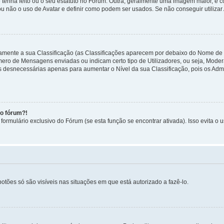
 tenha feito ou o seu estatuto no Fórum. Outra, geralmente uma imagem maior, é
ou não o uso de Avatar e definir como podem ser usados. Se não conseguir utilizar
etamente a sua Classificação (as Classificações aparecem por debaixo do Nome de
úmero de Mensagens enviadas ou indicam certo tipo de Utilizadores, ou seja, Mode
 desnecessárias apenas para aumentar o Nível da sua Classificação, pois os Ad
no fórum?!
ormulário exclusivo do Fórum (se esta função se encontrar ativada). Isso evita o u
botões só são visíveis nas situações em que está autorizado a fazê-lo.