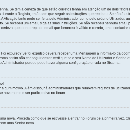
enha. Se tem a certeza de que estão corretos tenha em atenção um de dois fatores
os durante o Registo, então tem que seguir as instruções que recebeu. Se não é es
A Ativação tanto pode ser feita pelo Administrador como pelo próprio Utilizador, q
sto. Se recebeu um email, siga as suas instruções. Se não recebeu nenhum email p
certeza que o endereço de email que forneceu é válido e correto, tente contactar 
 Foi expulso? Se foi expulso deverá receber uma Mensagem a informá-lo da ocorr
mesmo assim não conseguir entrar, verifique se o seu Nome de Utilizador e Senha
 o Administrador porque pode haver alguma configuração errada no Sistema.
go!
por algum motivo. Além disso, há administradores que removem registos de utiliz
e novamente e ser participativo no fórum.
uma nova. Proceda como que se estivesse a entrar no Fórum pela primeira vez. C
s, com uma Senha nova.