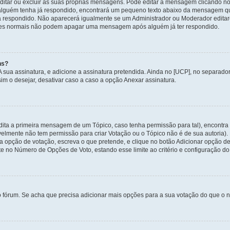
itar ou excluir as suas próprias mensagens. Pode editar a mensagem clicando no
alguém tenha já respondido, encontrará um pequeno texto abaixo da mensagem qu
ha respondido. Não aparecerá igualmente se um Administrador ou Moderador edit
izadores normais não podem apagar uma mensagem após alguém já ter respondido.
ns?
 A sua assinatura, e adicione a assinatura pretendida. Ainda no [UCP], no separa
m o desejar, desativar caso a caso a opção Anexar assinatura.
ita a primeira mensagem de um Tópico, caso tenha permissão para tal), encontra n
avelmente não tem permissão para criar Votação ou o Tópico não é de sua autoria)
opção de votação, escreva o que pretende, e clique no botão Adicionar opção de
ite no Número de Opções de Voto, estando esse limite ao critério e configuração do
o fórum. Se acha que precisa adicionar mais opções para a sua votação do que o n