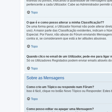
estrelas ou pontos, indicando a quantidade de mensagens que
pertencente a cada Utilizador. Cabe ao Administrador permitir 
Topo
O que é e como posso alterar a minha Classificação??
De uma forma geral, o Utilizador Normal não pode alterar dir
uso). A maior parte das Classificação existentes, indicam o N
Especial. Por Favor, não abuse do Fórum enviando Mensagens
contra si, se considerarem que está a ter atitudes abusivas.
Topo
Quando clico no email de um Utilizador, pede-me para ligar 
Só os Utilizadores Registados podem enviar emails através do f
Topo
Sobre as Mensagens
Como crio um Tópico ou respondo num Fórum?
Isso é fácil, clique no botão Novo Tópico ou Responder. Estes 
Topo
Como posso editar ou apagar uma Mensagem?