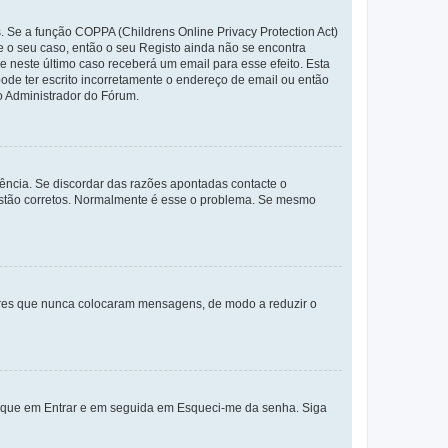
. Se a função COPPA (Childrens Online Privacy Protection Act)
te o seu caso, então o seu Registo ainda não se encontra
ue neste último caso receberá um email para esse efeito. Esta
ode ter escrito incorretamente o endereço de email ou então
o Administrador do Fórum.
ência. Se discordar das razões apontadas contacte o
 estão corretos. Normalmente é esse o problema. Se mesmo
adores que nunca colocaram mensagens, de modo a reduzir o
lique em Entrar e em seguida em Esqueci-me da senha. Siga