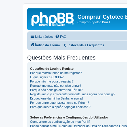
Comprar Cytotec B
Comprar Cytotec Brazil
Links rápidos
FAQ
Índice do Fórum
Questões Mais Frequentes
Questões Mais Frequentes
Questões de Login e Registo
Por que motivo tenho de me registar?
O que significa COPPA?
Porque não me posso registar?
Registei-me mas não consigo entrar!
Porque não consigo entrar no Fórum?
Registei-me e já entrei anteriormente, mas agora não consigo!
Esqueci-me da minha Senha, e agora?
Por que entro automaticamente no Fórum?
Para que serve a opção “Apagar cookies” ?
Sobre as Preferências e Configurações do Utilizador
Como altero as configuração do meu Perfil?
Posso ocultar o meu Nome de Utilizador da Lista de Utilizadores Onlin