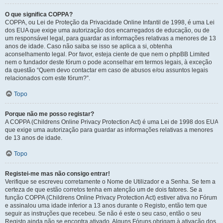
O que significa COPPA?
COPPA, ou Lei de Proteção da Privacidade Online Infantil de 1998, é uma Lei
dos EUA que exige uma autorização dos encarregados de educação, ou de
um responsável legal, para guardar as informações relativas a menores de 13
anos de idade. Caso não saiba se isso se aplica a si, obtenha
aconselhamento legal. Por favor, esteja ciente de que nem o phpBB Limited
nem o fundador deste fórum o pode aconselhar em termos legais, à exceção
da questão “Quem devo contactar em caso de abusos e/ou assuntos legais
relacionados com este fórum?”.
Topo
Porque não me posso registar?
A COPPA (Childrens Online Privacy Protection Act) é uma Lei de 1998 dos EUA
que exige uma autorização para guardar as informações relativas a menores
de 13 anos de idade.
Topo
Registei-me mas não consigo entrar!
Verifique se escreveu corretamente o Nome de Utilizador e a Senha. Se tem a
certeza de que estão corretos tenha em atenção um de dois fatores. Se a
função COPPA (Childrens Online Privacy Protection Act) estiver ativa no Fórum
e assinalou uma idade inferior a 13 anos durante o Registo, então tem que
seguir as instruções que recebeu. Se não é este o seu caso, então o seu
Registo ainda não se encontra ativado. Alguns Fóruns obrigam à ativação dos