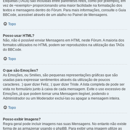
Etiquetas (TAGs) são incluídas entre parêntesis retos, como por [exemplo], em
vez de <exemplo> proporcionando uma maior facilidade na formatação dos
textos e mensagens dentro do Fórum. Para mais informações, consulte o Guia
BBCode, acessível através de um atalho no Painel de Mensagens.
Topo
Posso usar HTML?
Não, não é possível enviar Mensagens em HTML neste Fórum. A maioria dos
formatos utilizados no HTML podem ser reproduzidos na utilização das TAGs
do BBCode.
Topo
O que são Emoções?
As Emoções, ou Smilies, são pequenas representações gráficas que são
usadas para expressar sentimentos através da utilização de poucos
caracteres. :) quer dizer Feliz, :( quer dizer Triste. A lista completa de pode ser
vista no formulário junto à caixa de cada mensagem. Evite o uso excessivo de
Emoções, já que podem tornar uma Mensagem ilegível, podendo o
Administrador ou um Moderador excluí-las ou apagar a mensagem inteira.
Topo
Posso exibir Imagens?
Regra geral pode incluir imagens nas suas Mensagens. No entanto não existe
forma de as armazenar usando o phpBB. Para exibir uma imagem utilize as