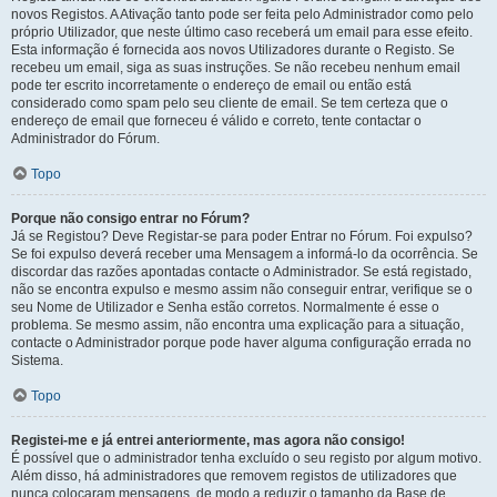
novos Registos. A Ativação tanto pode ser feita pelo Administrador como pelo
próprio Utilizador, que neste último caso receberá um email para esse efeito.
Esta informação é fornecida aos novos Utilizadores durante o Registo. Se
recebeu um email, siga as suas instruções. Se não recebeu nenhum email
pode ter escrito incorretamente o endereço de email ou então está
considerado como spam pelo seu cliente de email. Se tem certeza que o
endereço de email que forneceu é válido e correto, tente contactar o
Administrador do Fórum.
Topo
Porque não consigo entrar no Fórum?
Já se Registou? Deve Registar-se para poder Entrar no Fórum. Foi expulso?
Se foi expulso deverá receber uma Mensagem a informá-lo da ocorrência. Se
discordar das razões apontadas contacte o Administrador. Se está registado,
não se encontra expulso e mesmo assim não conseguir entrar, verifique se o
seu Nome de Utilizador e Senha estão corretos. Normalmente é esse o
problema. Se mesmo assim, não encontra uma explicação para a situação,
contacte o Administrador porque pode haver alguma configuração errada no
Sistema.
Topo
Registei-me e já entrei anteriormente, mas agora não consigo!
É possível que o administrador tenha excluído o seu registo por algum motivo.
Além disso, há administradores que removem registos de utilizadores que
nunca colocaram mensagens, de modo a reduzir o tamanho da Base de