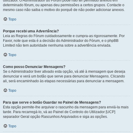
utilizador. O Administrador do Fórum pode não ter permitido anexos em
determinado fórum, ou apenas deu permissões a certos grupos. Contacte o
mesmo caso não saiba o motivo do porquê de não poder adicionar anexos.
Topo
Porque recebi uma Advertência?
Leia as Regras do Fórum cuidadosamente e cumpra-as rigorosamente. Por
Favor, note que esta é a decisão do Administrador do Fórum, e o phpBB
Limited não tem autoridade nenhuma sobre a advertência enviada.
Topo
Como posso Denunciar Mensagens?
Se o Administrador tiver ativado esta opção, vá até à mensagem que deseja
denunciar e verá um botão que serve para denunciar Mensagens. Clicando
ali, será encaminhado às etapas necessárias para denunciar a mensagem.
Topo
Para que serve o botão Guardar no Painel de Mensagens?
Esta opção permite-lhe arquivar o rascunho da mensagem para enviá-la mais
tarde. Para recarregá-lo, vá ao Painel de Controlo do Utilizador [UCP]
separador Geral opção Rascunhos Arquivados e siga as opções.
Topo