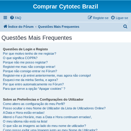
Comprar Cytotec Brazil
FAQ
Registe-se
Ligue-se
P
Índice do Fórum
Questões Mais Frequentes
e
Questões Mais Frequentes
s
q
Questões de Login e Registo
Por que motivo tenho de me registar?
u
O que significa COPPA?
i
Porque não me posso registar?
Registei-me mas não consigo entrar!
s
Porque não consigo entrar no Fórum?
Registei-me e já entrei anteriormente, mas agora não consigo!
a
Esqueci-me da minha Senha, e agora?
r
Por que entro automaticamente no Fórum?
Para que serve a opção “Apagar cookies” ?
Sobre as Preferências e Configurações do Utilizador
Como altero as configuração do meu Perfil?
Posso ocultar o meu Nome de Utilizador da Lista de Utilizadores Online?
A Data e Hora estão erradas!
Alterei o Fuso Horário, mas a Data e Hora continuam erradas!,
O meu idioma não está na lista!
O que são as imagens ao lado do meu nome de utilizador?
Como posso exibir uma Imagem junto ao meu Nome de Utilizador?