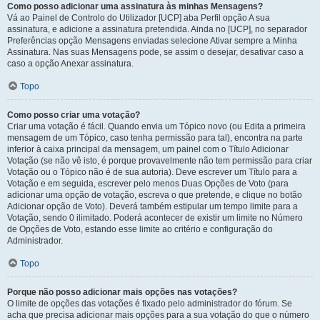
Como posso adicionar uma assinatura às minhas Mensagens?
Vá ao Painel de Controlo do Utilizador [UCP] aba Perfil opção A sua
assinatura, e adicione a assinatura pretendida. Ainda no [UCP], no separador
Preferências opção Mensagens enviadas selecione Ativar sempre a Minha
Assinatura. Nas suas Mensagens pode, se assim o desejar, desativar caso a
caso a opção Anexar assinatura.
Topo
Como posso criar uma votação?
Criar uma votação é fácil. Quando envia um Tópico novo (ou Edita a primeira
mensagem de um Tópico, caso tenha permissão para tal), encontra na parte
inferior à caixa principal da mensagem, um painel com o Título Adicionar
Votação (se não vê isto, é porque provavelmente não tem permissão para criar
Votação ou o Tópico não é de sua autoria). Deve escrever um Título para a
Votação e em seguida, escrever pelo menos Duas Opções de Voto (para
adicionar uma opção de votação, escreva o que pretende, e clique no botão
Adicionar opção de Voto). Deverá também estipular um tempo limite para a
Votação, sendo 0 ilimitado. Poderá acontecer de existir um limite no Número
de Opções de Voto, estando esse limite ao critério e configuração do
Administrador.
Topo
Porque não posso adicionar mais opções nas votações?
O limite de opções das votações é fixado pelo administrador do fórum. Se
acha que precisa adicionar mais opções para a sua votação do que o número