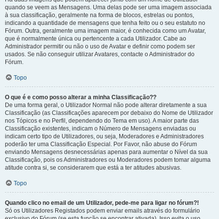
quando se veem as Mensagens. Uma delas pode ser uma imagem associada
à sua classificação, geralmente na forma de blocos, estrelas ou pontos,
indicando a quantidade de mensagens que tenha feito ou o seu estatuto no
Fórum. Outra, geralmente uma imagem maior, é conhecida como um Avatar,
que é normalmente única ou pertencente a cada Utilizador. Cabe ao
Administrador permitir ou não o uso de Avatar e definir como podem ser
usados. Se não conseguir utilizar Avatares, contacte o Administrador do
Fórum.
Topo
O que é e como posso alterar a minha Classificação??
De uma forma geral, o Utilizador Normal não pode alterar diretamente a sua
Classificação (as Classificações aparecem por debaixo do Nome de Utilizador
nos Tópicos e no Perfil, dependendo do Tema em uso). A maior parte das
Classificação existentes, indicam o Número de Mensagens enviadas ou
indicam certo tipo de Utilizadores, ou seja, Moderadores e Administradores
poderão ter uma Classificação Especial. Por Favor, não abuse do Fórum
enviando Mensagens desnecessárias apenas para aumentar o Nível da sua
Classificação, pois os Administradores ou Moderadores podem tomar alguma
atitude contra si, se considerarem que está a ter atitudes abusivas.
Topo
Quando clico no email de um Utilizador, pede-me para ligar no fórum?!
Só os Utilizadores Registados podem enviar emails através do formulário
exclusivo do Fórum (se esta função se encontrar ativada). Isso evita o uso