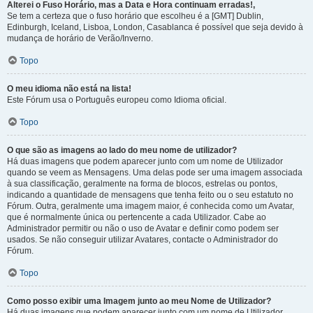
Alterei o Fuso Horário, mas a Data e Hora continuam erradas!,
Se tem a certeza que o fuso horário que escolheu é a [GMT] Dublin,
Edinburgh, Iceland, Lisboa, London, Casablanca é possível que seja devido à
mudança de horário de Verão/Inverno.
Topo
O meu idioma não está na lista!
Este Fórum usa o Português europeu como Idioma oficial.
Topo
O que são as imagens ao lado do meu nome de utilizador?
Há duas imagens que podem aparecer junto com um nome de Utilizador
quando se veem as Mensagens. Uma delas pode ser uma imagem associada
à sua classificação, geralmente na forma de blocos, estrelas ou pontos,
indicando a quantidade de mensagens que tenha feito ou o seu estatuto no
Fórum. Outra, geralmente uma imagem maior, é conhecida como um Avatar,
que é normalmente única ou pertencente a cada Utilizador. Cabe ao
Administrador permitir ou não o uso de Avatar e definir como podem ser
usados. Se não conseguir utilizar Avatares, contacte o Administrador do
Fórum.
Topo
Como posso exibir uma Imagem junto ao meu Nome de Utilizador?
Há duas imagens que podem aparecer junto com um nome de Utilizador