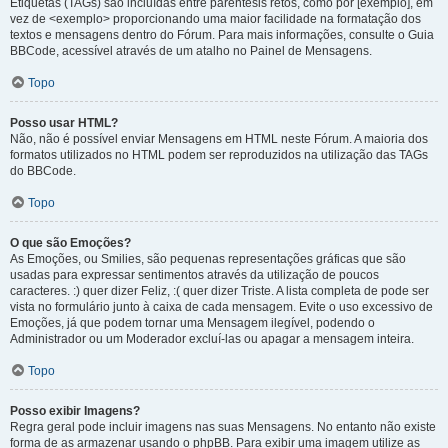
Etiquetas (TAGs) são incluídas entre parêntesis retos, como por [exemplo], em
vez de <exemplo> proporcionando uma maior facilidade na formatação dos
textos e mensagens dentro do Fórum. Para mais informações, consulte o Guia
BBCode, acessível através de um atalho no Painel de Mensagens.
Topo
Posso usar HTML?
Não, não é possível enviar Mensagens em HTML neste Fórum. A maioria dos
formatos utilizados no HTML podem ser reproduzidos na utilização das TAGs
do BBCode.
Topo
O que são Emoções?
As Emoções, ou Smilies, são pequenas representações gráficas que são
usadas para expressar sentimentos através da utilização de poucos
caracteres. :) quer dizer Feliz, :( quer dizer Triste. A lista completa de pode ser
vista no formulário junto à caixa de cada mensagem. Evite o uso excessivo de
Emoções, já que podem tornar uma Mensagem ilegível, podendo o
Administrador ou um Moderador excluí-las ou apagar a mensagem inteira.
Topo
Posso exibir Imagens?
Regra geral pode incluir imagens nas suas Mensagens. No entanto não existe
forma de as armazenar usando o phpBB. Para exibir uma imagem utilize as