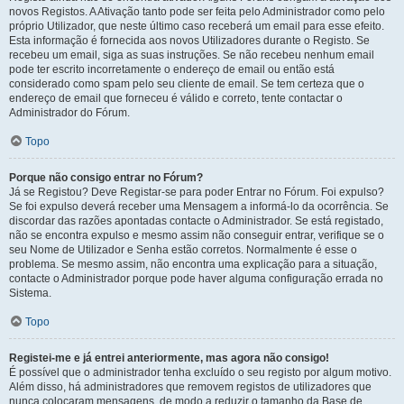
novos Registos. A Ativação tanto pode ser feita pelo Administrador como pelo
próprio Utilizador, que neste último caso receberá um email para esse efeito.
Esta informação é fornecida aos novos Utilizadores durante o Registo. Se
recebeu um email, siga as suas instruções. Se não recebeu nenhum email
pode ter escrito incorretamente o endereço de email ou então está
considerado como spam pelo seu cliente de email. Se tem certeza que o
endereço de email que forneceu é válido e correto, tente contactar o
Administrador do Fórum.
Topo
Porque não consigo entrar no Fórum?
Já se Registou? Deve Registar-se para poder Entrar no Fórum. Foi expulso?
Se foi expulso deverá receber uma Mensagem a informá-lo da ocorrência. Se
discordar das razões apontadas contacte o Administrador. Se está registado,
não se encontra expulso e mesmo assim não conseguir entrar, verifique se o
seu Nome de Utilizador e Senha estão corretos. Normalmente é esse o
problema. Se mesmo assim, não encontra uma explicação para a situação,
contacte o Administrador porque pode haver alguma configuração errada no
Sistema.
Topo
Registei-me e já entrei anteriormente, mas agora não consigo!
É possível que o administrador tenha excluído o seu registo por algum motivo.
Além disso, há administradores que removem registos de utilizadores que
nunca colocaram mensagens, de modo a reduzir o tamanho da Base de