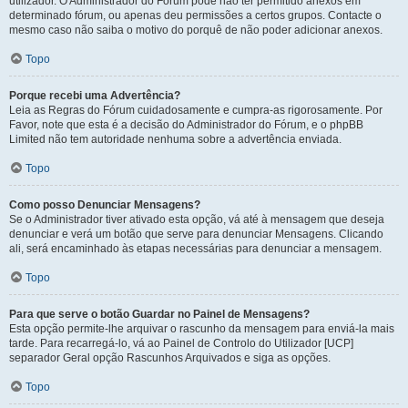
utilizador. O Administrador do Fórum pode não ter permitido anexos em
determinado fórum, ou apenas deu permissões a certos grupos. Contacte o
mesmo caso não saiba o motivo do porquê de não poder adicionar anexos.
Topo
Porque recebi uma Advertência?
Leia as Regras do Fórum cuidadosamente e cumpra-as rigorosamente. Por
Favor, note que esta é a decisão do Administrador do Fórum, e o phpBB
Limited não tem autoridade nenhuma sobre a advertência enviada.
Topo
Como posso Denunciar Mensagens?
Se o Administrador tiver ativado esta opção, vá até à mensagem que deseja
denunciar e verá um botão que serve para denunciar Mensagens. Clicando
ali, será encaminhado às etapas necessárias para denunciar a mensagem.
Topo
Para que serve o botão Guardar no Painel de Mensagens?
Esta opção permite-lhe arquivar o rascunho da mensagem para enviá-la mais
tarde. Para recarregá-lo, vá ao Painel de Controlo do Utilizador [UCP]
separador Geral opção Rascunhos Arquivados e siga as opções.
Topo