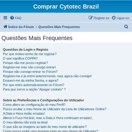
Comprar Cytotec Brazil
FAQ
Registe-se
Ligue-se
P
Índice do Fórum
Questões Mais Frequentes
e
Questões Mais Frequentes
s
q
Questões de Login e Registo
Por que motivo tenho de me registar?
u
O que significa COPPA?
i
Porque não me posso registar?
Registei-me mas não consigo entrar!
s
Porque não consigo entrar no Fórum?
Registei-me e já entrei anteriormente, mas agora não consigo!
a
Esqueci-me da minha Senha, e agora?
r
Por que entro automaticamente no Fórum?
Para que serve a opção “Apagar cookies” ?
Sobre as Preferências e Configurações do Utilizador
Como altero as configuração do meu Perfil?
Posso ocultar o meu Nome de Utilizador da Lista de Utilizadores Online?
A Data e Hora estão erradas!
Alterei o Fuso Horário, mas a Data e Hora continuam erradas!,
O meu idioma não está na lista!
O que são as imagens ao lado do meu nome de utilizador?
Como posso exibir uma Imagem junto ao meu Nome de Utilizador?