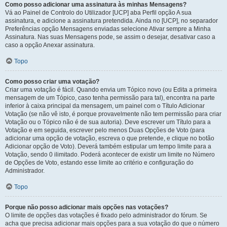
Como posso adicionar uma assinatura às minhas Mensagens?
Vá ao Painel de Controlo do Utilizador [UCP] aba Perfil opção A sua
assinatura, e adicione a assinatura pretendida. Ainda no [UCP], no separador
Preferências opção Mensagens enviadas selecione Ativar sempre a Minha
Assinatura. Nas suas Mensagens pode, se assim o desejar, desativar caso a
caso a opção Anexar assinatura.
Topo
Como posso criar uma votação?
Criar uma votação é fácil. Quando envia um Tópico novo (ou Edita a primeira
mensagem de um Tópico, caso tenha permissão para tal), encontra na parte
inferior à caixa principal da mensagem, um painel com o Título Adicionar
Votação (se não vê isto, é porque provavelmente não tem permissão para criar
Votação ou o Tópico não é de sua autoria). Deve escrever um Título para a
Votação e em seguida, escrever pelo menos Duas Opções de Voto (para
adicionar uma opção de votação, escreva o que pretende, e clique no botão
Adicionar opção de Voto). Deverá também estipular um tempo limite para a
Votação, sendo 0 ilimitado. Poderá acontecer de existir um limite no Número
de Opções de Voto, estando esse limite ao critério e configuração do
Administrador.
Topo
Porque não posso adicionar mais opções nas votações?
O limite de opções das votações é fixado pelo administrador do fórum. Se
acha que precisa adicionar mais opções para a sua votação do que o número