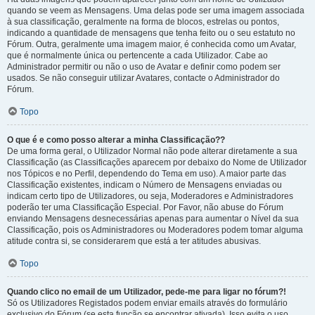
quando se veem as Mensagens. Uma delas pode ser uma imagem associada
à sua classificação, geralmente na forma de blocos, estrelas ou pontos,
indicando a quantidade de mensagens que tenha feito ou o seu estatuto no
Fórum. Outra, geralmente uma imagem maior, é conhecida como um Avatar,
que é normalmente única ou pertencente a cada Utilizador. Cabe ao
Administrador permitir ou não o uso de Avatar e definir como podem ser
usados. Se não conseguir utilizar Avatares, contacte o Administrador do
Fórum.
Topo
O que é e como posso alterar a minha Classificação??
De uma forma geral, o Utilizador Normal não pode alterar diretamente a sua
Classificação (as Classificações aparecem por debaixo do Nome de Utilizador
nos Tópicos e no Perfil, dependendo do Tema em uso). A maior parte das
Classificação existentes, indicam o Número de Mensagens enviadas ou
indicam certo tipo de Utilizadores, ou seja, Moderadores e Administradores
poderão ter uma Classificação Especial. Por Favor, não abuse do Fórum
enviando Mensagens desnecessárias apenas para aumentar o Nível da sua
Classificação, pois os Administradores ou Moderadores podem tomar alguma
atitude contra si, se considerarem que está a ter atitudes abusivas.
Topo
Quando clico no email de um Utilizador, pede-me para ligar no fórum?!
Só os Utilizadores Registados podem enviar emails através do formulário
exclusivo do Fórum (se esta função se encontrar ativada). Isso evita o uso