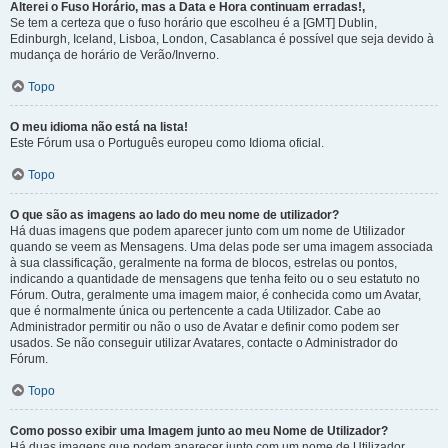
Alterei o Fuso Horário, mas a Data e Hora continuam erradas!,
Se tem a certeza que o fuso horário que escolheu é a [GMT] Dublin,
Edinburgh, Iceland, Lisboa, London, Casablanca é possível que seja devido à
mudança de horário de Verão/Inverno.
Topo
O meu idioma não está na lista!
Este Fórum usa o Português europeu como Idioma oficial.
Topo
O que são as imagens ao lado do meu nome de utilizador?
Há duas imagens que podem aparecer junto com um nome de Utilizador
quando se veem as Mensagens. Uma delas pode ser uma imagem associada
à sua classificação, geralmente na forma de blocos, estrelas ou pontos,
indicando a quantidade de mensagens que tenha feito ou o seu estatuto no
Fórum. Outra, geralmente uma imagem maior, é conhecida como um Avatar,
que é normalmente única ou pertencente a cada Utilizador. Cabe ao
Administrador permitir ou não o uso de Avatar e definir como podem ser
usados. Se não conseguir utilizar Avatares, contacte o Administrador do
Fórum.
Topo
Como posso exibir uma Imagem junto ao meu Nome de Utilizador?
Há duas imagens que podem aparecer junto com um nome de Utilizador