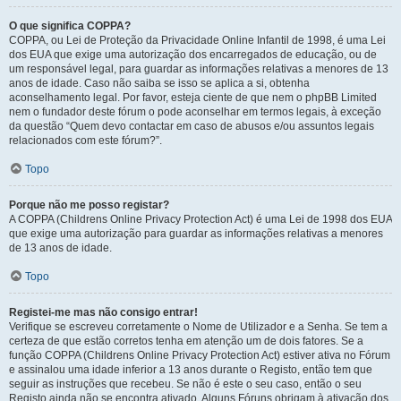
O que significa COPPA?
COPPA, ou Lei de Proteção da Privacidade Online Infantil de 1998, é uma Lei
dos EUA que exige uma autorização dos encarregados de educação, ou de
um responsável legal, para guardar as informações relativas a menores de 13
anos de idade. Caso não saiba se isso se aplica a si, obtenha
aconselhamento legal. Por favor, esteja ciente de que nem o phpBB Limited
nem o fundador deste fórum o pode aconselhar em termos legais, à exceção
da questão “Quem devo contactar em caso de abusos e/ou assuntos legais
relacionados com este fórum?”.
Topo
Porque não me posso registar?
A COPPA (Childrens Online Privacy Protection Act) é uma Lei de 1998 dos EUA
que exige uma autorização para guardar as informações relativas a menores
de 13 anos de idade.
Topo
Registei-me mas não consigo entrar!
Verifique se escreveu corretamente o Nome de Utilizador e a Senha. Se tem a
certeza de que estão corretos tenha em atenção um de dois fatores. Se a
função COPPA (Childrens Online Privacy Protection Act) estiver ativa no Fórum
e assinalou uma idade inferior a 13 anos durante o Registo, então tem que
seguir as instruções que recebeu. Se não é este o seu caso, então o seu
Registo ainda não se encontra ativado. Alguns Fóruns obrigam à ativação dos