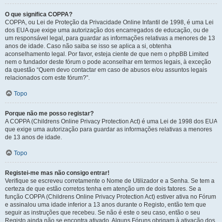
O que significa COPPA?
COPPA, ou Lei de Proteção da Privacidade Online Infantil de 1998, é uma Lei
dos EUA que exige uma autorização dos encarregados de educação, ou de
um responsável legal, para guardar as informações relativas a menores de 13
anos de idade. Caso não saiba se isso se aplica a si, obtenha
aconselhamento legal. Por favor, esteja ciente de que nem o phpBB Limited
nem o fundador deste fórum o pode aconselhar em termos legais, à exceção
da questão “Quem devo contactar em caso de abusos e/ou assuntos legais
relacionados com este fórum?”.
Topo
Porque não me posso registar?
A COPPA (Childrens Online Privacy Protection Act) é uma Lei de 1998 dos EUA
que exige uma autorização para guardar as informações relativas a menores
de 13 anos de idade.
Topo
Registei-me mas não consigo entrar!
Verifique se escreveu corretamente o Nome de Utilizador e a Senha. Se tem a
certeza de que estão corretos tenha em atenção um de dois fatores. Se a
função COPPA (Childrens Online Privacy Protection Act) estiver ativa no Fórum
e assinalou uma idade inferior a 13 anos durante o Registo, então tem que
seguir as instruções que recebeu. Se não é este o seu caso, então o seu
Registo ainda não se encontra ativado. Alguns Fóruns obrigam à ativação dos