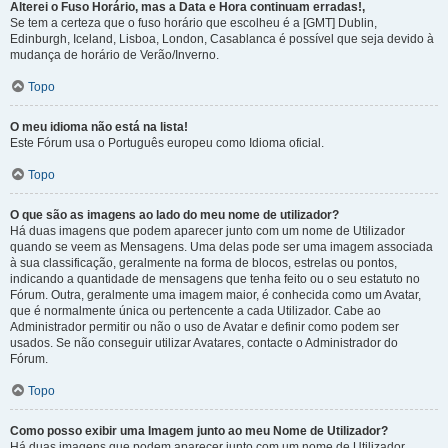
Alterei o Fuso Horário, mas a Data e Hora continuam erradas!,
Se tem a certeza que o fuso horário que escolheu é a [GMT] Dublin,
Edinburgh, Iceland, Lisboa, London, Casablanca é possível que seja devido à
mudança de horário de Verão/Inverno.
Topo
O meu idioma não está na lista!
Este Fórum usa o Português europeu como Idioma oficial.
Topo
O que são as imagens ao lado do meu nome de utilizador?
Há duas imagens que podem aparecer junto com um nome de Utilizador
quando se veem as Mensagens. Uma delas pode ser uma imagem associada
à sua classificação, geralmente na forma de blocos, estrelas ou pontos,
indicando a quantidade de mensagens que tenha feito ou o seu estatuto no
Fórum. Outra, geralmente uma imagem maior, é conhecida como um Avatar,
que é normalmente única ou pertencente a cada Utilizador. Cabe ao
Administrador permitir ou não o uso de Avatar e definir como podem ser
usados. Se não conseguir utilizar Avatares, contacte o Administrador do
Fórum.
Topo
Como posso exibir uma Imagem junto ao meu Nome de Utilizador?
Há duas imagens que podem aparecer junto com um nome de Utilizador