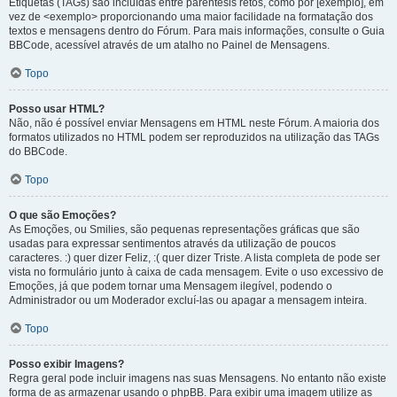
Etiquetas (TAGs) são incluídas entre parêntesis retos, como por [exemplo], em
vez de <exemplo> proporcionando uma maior facilidade na formatação dos
textos e mensagens dentro do Fórum. Para mais informações, consulte o Guia
BBCode, acessível através de um atalho no Painel de Mensagens.
Topo
Posso usar HTML?
Não, não é possível enviar Mensagens em HTML neste Fórum. A maioria dos
formatos utilizados no HTML podem ser reproduzidos na utilização das TAGs
do BBCode.
Topo
O que são Emoções?
As Emoções, ou Smilies, são pequenas representações gráficas que são
usadas para expressar sentimentos através da utilização de poucos
caracteres. :) quer dizer Feliz, :( quer dizer Triste. A lista completa de pode ser
vista no formulário junto à caixa de cada mensagem. Evite o uso excessivo de
Emoções, já que podem tornar uma Mensagem ilegível, podendo o
Administrador ou um Moderador excluí-las ou apagar a mensagem inteira.
Topo
Posso exibir Imagens?
Regra geral pode incluir imagens nas suas Mensagens. No entanto não existe
forma de as armazenar usando o phpBB. Para exibir uma imagem utilize as