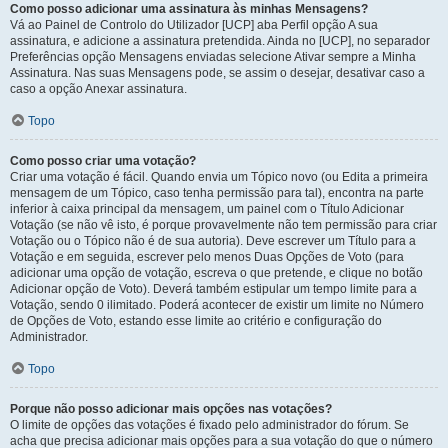
Como posso adicionar uma assinatura às minhas Mensagens?
Vá ao Painel de Controlo do Utilizador [UCP] aba Perfil opção A sua
assinatura, e adicione a assinatura pretendida. Ainda no [UCP], no separador
Preferências opção Mensagens enviadas selecione Ativar sempre a Minha
Assinatura. Nas suas Mensagens pode, se assim o desejar, desativar caso a
caso a opção Anexar assinatura.
Topo
Como posso criar uma votação?
Criar uma votação é fácil. Quando envia um Tópico novo (ou Edita a primeira
mensagem de um Tópico, caso tenha permissão para tal), encontra na parte
inferior à caixa principal da mensagem, um painel com o Título Adicionar
Votação (se não vê isto, é porque provavelmente não tem permissão para criar
Votação ou o Tópico não é de sua autoria). Deve escrever um Título para a
Votação e em seguida, escrever pelo menos Duas Opções de Voto (para
adicionar uma opção de votação, escreva o que pretende, e clique no botão
Adicionar opção de Voto). Deverá também estipular um tempo limite para a
Votação, sendo 0 ilimitado. Poderá acontecer de existir um limite no Número
de Opções de Voto, estando esse limite ao critério e configuração do
Administrador.
Topo
Porque não posso adicionar mais opções nas votações?
O limite de opções das votações é fixado pelo administrador do fórum. Se
acha que precisa adicionar mais opções para a sua votação do que o número