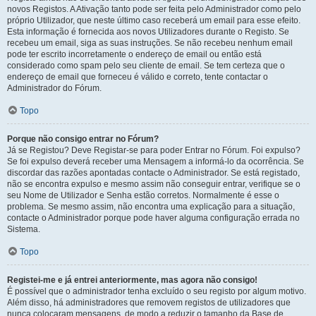
novos Registos. A Ativação tanto pode ser feita pelo Administrador como pelo
próprio Utilizador, que neste último caso receberá um email para esse efeito.
Esta informação é fornecida aos novos Utilizadores durante o Registo. Se
recebeu um email, siga as suas instruções. Se não recebeu nenhum email
pode ter escrito incorretamente o endereço de email ou então está
considerado como spam pelo seu cliente de email. Se tem certeza que o
endereço de email que forneceu é válido e correto, tente contactar o
Administrador do Fórum.
Topo
Porque não consigo entrar no Fórum?
Já se Registou? Deve Registar-se para poder Entrar no Fórum. Foi expulso?
Se foi expulso deverá receber uma Mensagem a informá-lo da ocorrência. Se
discordar das razões apontadas contacte o Administrador. Se está registado,
não se encontra expulso e mesmo assim não conseguir entrar, verifique se o
seu Nome de Utilizador e Senha estão corretos. Normalmente é esse o
problema. Se mesmo assim, não encontra uma explicação para a situação,
contacte o Administrador porque pode haver alguma configuração errada no
Sistema.
Topo
Registei-me e já entrei anteriormente, mas agora não consigo!
É possível que o administrador tenha excluído o seu registo por algum motivo.
Além disso, há administradores que removem registos de utilizadores que
nunca colocaram mensagens, de modo a reduzir o tamanho da Base de