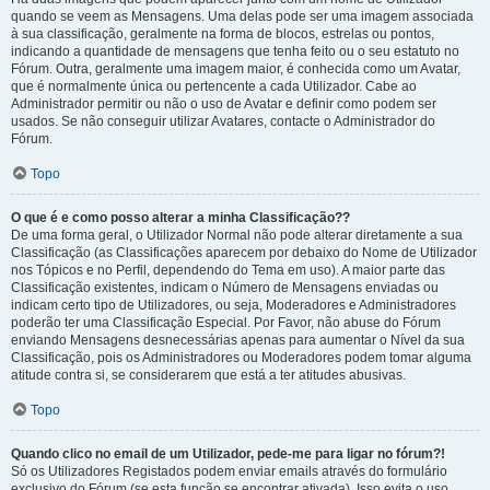
quando se veem as Mensagens. Uma delas pode ser uma imagem associada
à sua classificação, geralmente na forma de blocos, estrelas ou pontos,
indicando a quantidade de mensagens que tenha feito ou o seu estatuto no
Fórum. Outra, geralmente uma imagem maior, é conhecida como um Avatar,
que é normalmente única ou pertencente a cada Utilizador. Cabe ao
Administrador permitir ou não o uso de Avatar e definir como podem ser
usados. Se não conseguir utilizar Avatares, contacte o Administrador do
Fórum.
Topo
O que é e como posso alterar a minha Classificação??
De uma forma geral, o Utilizador Normal não pode alterar diretamente a sua
Classificação (as Classificações aparecem por debaixo do Nome de Utilizador
nos Tópicos e no Perfil, dependendo do Tema em uso). A maior parte das
Classificação existentes, indicam o Número de Mensagens enviadas ou
indicam certo tipo de Utilizadores, ou seja, Moderadores e Administradores
poderão ter uma Classificação Especial. Por Favor, não abuse do Fórum
enviando Mensagens desnecessárias apenas para aumentar o Nível da sua
Classificação, pois os Administradores ou Moderadores podem tomar alguma
atitude contra si, se considerarem que está a ter atitudes abusivas.
Topo
Quando clico no email de um Utilizador, pede-me para ligar no fórum?!
Só os Utilizadores Registados podem enviar emails através do formulário
exclusivo do Fórum (se esta função se encontrar ativada). Isso evita o uso