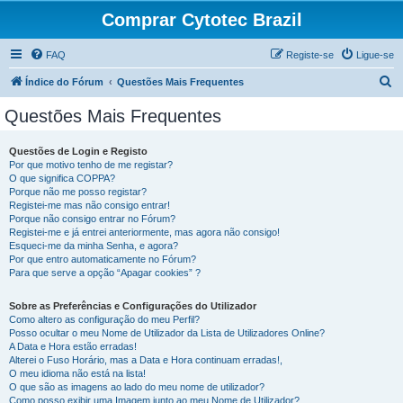
Comprar Cytotec Brazil
FAQ
Registe-se
Ligue-se
P
Índice do Fórum
Questões Mais Frequentes
e
Questões Mais Frequentes
s
q
Questões de Login e Registo
Por que motivo tenho de me registar?
u
O que significa COPPA?
i
Porque não me posso registar?
Registei-me mas não consigo entrar!
s
Porque não consigo entrar no Fórum?
Registei-me e já entrei anteriormente, mas agora não consigo!
a
Esqueci-me da minha Senha, e agora?
r
Por que entro automaticamente no Fórum?
Para que serve a opção “Apagar cookies” ?
Sobre as Preferências e Configurações do Utilizador
Como altero as configuração do meu Perfil?
Posso ocultar o meu Nome de Utilizador da Lista de Utilizadores Online?
A Data e Hora estão erradas!
Alterei o Fuso Horário, mas a Data e Hora continuam erradas!,
O meu idioma não está na lista!
O que são as imagens ao lado do meu nome de utilizador?
Como posso exibir uma Imagem junto ao meu Nome de Utilizador?