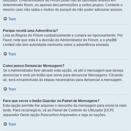
utilizador. O Administrador do Fórum pode não ter permitido anexos em
determinado fórum, ou apenas deu permissões a certos grupos. Contacte o
mesmo caso não saiba o motivo do porquê de não poder adicionar anexos.
Topo
Porque recebi uma Advertência?
Leia as Regras do Fórum cuidadosamente e cumpra-as rigorosamente. Por
Favor, note que esta é a decisão do Administrador do Fórum, e o phpBB
Limited não tem autoridade nenhuma sobre a advertência enviada.
Topo
Como posso Denunciar Mensagens?
Se o Administrador tiver ativado esta opção, vá até à mensagem que deseja
denunciar e verá um botão que serve para denunciar Mensagens. Clicando
ali, será encaminhado às etapas necessárias para denunciar a mensagem.
Topo
Para que serve o botão Guardar no Painel de Mensagens?
Esta opção permite-lhe arquivar o rascunho da mensagem para enviá-la mais
tarde. Para recarregá-lo, vá ao Painel de Controlo do Utilizador [UCP]
separador Geral opção Rascunhos Arquivados e siga as opções.
Topo