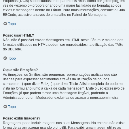
Etiquetas (TAGs) são incluídas entre parêntesis retos, como por [exemplo], em
vez de <exemplo> proporcionando uma maior facilidade na formatação dos
textos e mensagens dentro do Fórum. Para mais informações, consulte o Guia
BBCode, acessível através de um atalho no Painel de Mensagens.
Topo
Posso usar HTML?
Não, não é possível enviar Mensagens em HTML neste Fórum. A maioria dos
formatos utilizados no HTML podem ser reproduzidos na utilização das TAGs
do BBCode.
Topo
O que são Emoções?
As Emoções, ou Smilies, são pequenas representações gráficas que são
usadas para expressar sentimentos através da utilização de poucos
caracteres. :) quer dizer Feliz, :( quer dizer Triste. A lista completa de pode ser
vista no formulário junto à caixa de cada mensagem. Evite o uso excessivo de
Emoções, já que podem tornar uma Mensagem ilegível, podendo o
Administrador ou um Moderador excluí-las ou apagar a mensagem inteira.
Topo
Posso exibir Imagens?
Regra geral pode incluir imagens nas suas Mensagens. No entanto não existe
forma de as armazenar usando o phpBB. Para exibir uma imagem utilize as