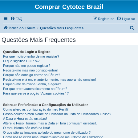
Comprar Cytotec Brazil
FAQ
Registe-se
Ligue-se
P
Índice do Fórum
Questões Mais Frequentes
e
Questões Mais Frequentes
s
q
Questões de Login e Registo
Por que motivo tenho de me registar?
u
O que significa COPPA?
i
Porque não me posso registar?
Registei-me mas não consigo entrar!
s
Porque não consigo entrar no Fórum?
Registei-me e já entrei anteriormente, mas agora não consigo!
a
Esqueci-me da minha Senha, e agora?
r
Por que entro automaticamente no Fórum?
Para que serve a opção “Apagar cookies” ?
Sobre as Preferências e Configurações do Utilizador
Como altero as configuração do meu Perfil?
Posso ocultar o meu Nome de Utilizador da Lista de Utilizadores Online?
A Data e Hora estão erradas!
Alterei o Fuso Horário, mas a Data e Hora continuam erradas!,
O meu idioma não está na lista!
O que são as imagens ao lado do meu nome de utilizador?
Como posso exibir uma Imagem junto ao meu Nome de Utilizador?