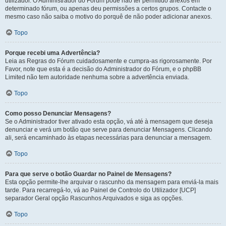
utilizador. O Administrador do Fórum pode não ter permitido anexos em
determinado fórum, ou apenas deu permissões a certos grupos. Contacte o
mesmo caso não saiba o motivo do porquê de não poder adicionar anexos.
Topo
Porque recebi uma Advertência?
Leia as Regras do Fórum cuidadosamente e cumpra-as rigorosamente. Por
Favor, note que esta é a decisão do Administrador do Fórum, e o phpBB
Limited não tem autoridade nenhuma sobre a advertência enviada.
Topo
Como posso Denunciar Mensagens?
Se o Administrador tiver ativado esta opção, vá até à mensagem que deseja
denunciar e verá um botão que serve para denunciar Mensagens. Clicando
ali, será encaminhado às etapas necessárias para denunciar a mensagem.
Topo
Para que serve o botão Guardar no Painel de Mensagens?
Esta opção permite-lhe arquivar o rascunho da mensagem para enviá-la mais
tarde. Para recarregá-lo, vá ao Painel de Controlo do Utilizador [UCP]
separador Geral opção Rascunhos Arquivados e siga as opções.
Topo