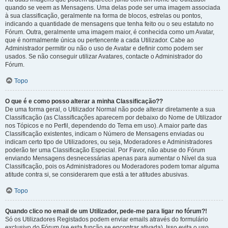
quando se veem as Mensagens. Uma delas pode ser uma imagem associada
à sua classificação, geralmente na forma de blocos, estrelas ou pontos,
indicando a quantidade de mensagens que tenha feito ou o seu estatuto no
Fórum. Outra, geralmente uma imagem maior, é conhecida como um Avatar,
que é normalmente única ou pertencente a cada Utilizador. Cabe ao
Administrador permitir ou não o uso de Avatar e definir como podem ser
usados. Se não conseguir utilizar Avatares, contacte o Administrador do
Fórum.
Topo
O que é e como posso alterar a minha Classificação??
De uma forma geral, o Utilizador Normal não pode alterar diretamente a sua
Classificação (as Classificações aparecem por debaixo do Nome de Utilizador
nos Tópicos e no Perfil, dependendo do Tema em uso). A maior parte das
Classificação existentes, indicam o Número de Mensagens enviadas ou
indicam certo tipo de Utilizadores, ou seja, Moderadores e Administradores
poderão ter uma Classificação Especial. Por Favor, não abuse do Fórum
enviando Mensagens desnecessárias apenas para aumentar o Nível da sua
Classificação, pois os Administradores ou Moderadores podem tomar alguma
atitude contra si, se considerarem que está a ter atitudes abusivas.
Topo
Quando clico no email de um Utilizador, pede-me para ligar no fórum?!
Só os Utilizadores Registados podem enviar emails através do formulário
exclusivo do Fórum (se esta função se encontrar ativada). Isso evita o uso