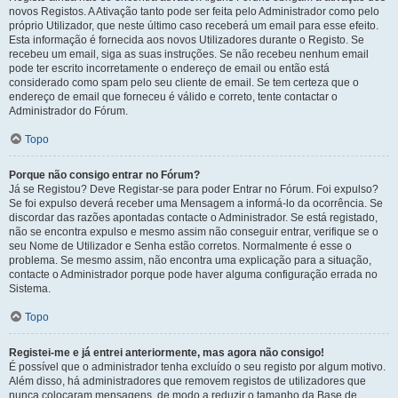
novos Registos. A Ativação tanto pode ser feita pelo Administrador como pelo
próprio Utilizador, que neste último caso receberá um email para esse efeito.
Esta informação é fornecida aos novos Utilizadores durante o Registo. Se
recebeu um email, siga as suas instruções. Se não recebeu nenhum email
pode ter escrito incorretamente o endereço de email ou então está
considerado como spam pelo seu cliente de email. Se tem certeza que o
endereço de email que forneceu é válido e correto, tente contactar o
Administrador do Fórum.
Topo
Porque não consigo entrar no Fórum?
Já se Registou? Deve Registar-se para poder Entrar no Fórum. Foi expulso?
Se foi expulso deverá receber uma Mensagem a informá-lo da ocorrência. Se
discordar das razões apontadas contacte o Administrador. Se está registado,
não se encontra expulso e mesmo assim não conseguir entrar, verifique se o
seu Nome de Utilizador e Senha estão corretos. Normalmente é esse o
problema. Se mesmo assim, não encontra uma explicação para a situação,
contacte o Administrador porque pode haver alguma configuração errada no
Sistema.
Topo
Registei-me e já entrei anteriormente, mas agora não consigo!
É possível que o administrador tenha excluído o seu registo por algum motivo.
Além disso, há administradores que removem registos de utilizadores que
nunca colocaram mensagens, de modo a reduzir o tamanho da Base de