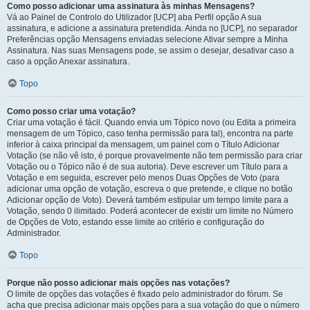
Como posso adicionar uma assinatura às minhas Mensagens?
Vá ao Painel de Controlo do Utilizador [UCP] aba Perfil opção A sua
assinatura, e adicione a assinatura pretendida. Ainda no [UCP], no separador
Preferências opção Mensagens enviadas selecione Ativar sempre a Minha
Assinatura. Nas suas Mensagens pode, se assim o desejar, desativar caso a
caso a opção Anexar assinatura.
Topo
Como posso criar uma votação?
Criar uma votação é fácil. Quando envia um Tópico novo (ou Edita a primeira
mensagem de um Tópico, caso tenha permissão para tal), encontra na parte
inferior à caixa principal da mensagem, um painel com o Título Adicionar
Votação (se não vê isto, é porque provavelmente não tem permissão para criar
Votação ou o Tópico não é de sua autoria). Deve escrever um Título para a
Votação e em seguida, escrever pelo menos Duas Opções de Voto (para
adicionar uma opção de votação, escreva o que pretende, e clique no botão
Adicionar opção de Voto). Deverá também estipular um tempo limite para a
Votação, sendo 0 ilimitado. Poderá acontecer de existir um limite no Número
de Opções de Voto, estando esse limite ao critério e configuração do
Administrador.
Topo
Porque não posso adicionar mais opções nas votações?
O limite de opções das votações é fixado pelo administrador do fórum. Se
acha que precisa adicionar mais opções para a sua votação do que o número