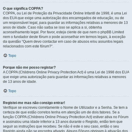
O que significa COPPA?
COPPA, ou Lei de Proteção da Privacidade Online Infantil de 1998, é uma Lei
dos EUA que exige uma autorização dos encarregados de educação, ou de
um responsável legal, para guardar as informações relativas a menores de 13
anos de idade. Caso não saiba se isso se aplica a si, obtenha
aconselhamento legal. Por favor, esteja ciente de que nem o phpBB Limited
nem o fundador deste fórum o pode aconselhar em termos legais, à exceção
da questão “Quem devo contactar em caso de abusos e/ou assuntos legais
relacionados com este fórum?”.
Topo
Porque não me posso registar?
A COPPA (Childrens Online Privacy Protection Act) é uma Lei de 1998 dos EUA
que exige uma autorização para guardar as informações relativas a menores
de 13 anos de idade.
Topo
Registei-me mas não consigo entrar!
Verifique se escreveu corretamente o Nome de Utilizador e a Senha. Se tem a
certeza de que estão corretos tenha em atenção um de dois fatores. Se a
função COPPA (Childrens Online Privacy Protection Act) estiver ativa no Fórum
e assinalou uma idade inferior a 13 anos durante o Registo, então tem que
seguir as instruções que recebeu. Se não é este o seu caso, então o seu
Registo ainda não se encontra ativado. Alguns Fóruns obrigam à ativação dos