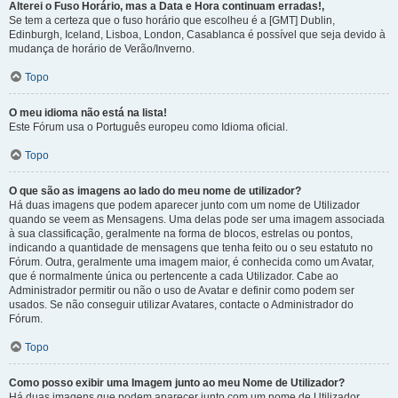
Alterei o Fuso Horário, mas a Data e Hora continuam erradas!,
Se tem a certeza que o fuso horário que escolheu é a [GMT] Dublin,
Edinburgh, Iceland, Lisboa, London, Casablanca é possível que seja devido à
mudança de horário de Verão/Inverno.
Topo
O meu idioma não está na lista!
Este Fórum usa o Português europeu como Idioma oficial.
Topo
O que são as imagens ao lado do meu nome de utilizador?
Há duas imagens que podem aparecer junto com um nome de Utilizador
quando se veem as Mensagens. Uma delas pode ser uma imagem associada
à sua classificação, geralmente na forma de blocos, estrelas ou pontos,
indicando a quantidade de mensagens que tenha feito ou o seu estatuto no
Fórum. Outra, geralmente uma imagem maior, é conhecida como um Avatar,
que é normalmente única ou pertencente a cada Utilizador. Cabe ao
Administrador permitir ou não o uso de Avatar e definir como podem ser
usados. Se não conseguir utilizar Avatares, contacte o Administrador do
Fórum.
Topo
Como posso exibir uma Imagem junto ao meu Nome de Utilizador?
Há duas imagens que podem aparecer junto com um nome de Utilizador