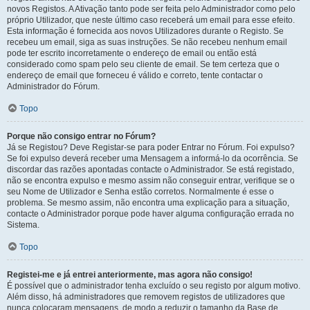
novos Registos. A Ativação tanto pode ser feita pelo Administrador como pelo
próprio Utilizador, que neste último caso receberá um email para esse efeito.
Esta informação é fornecida aos novos Utilizadores durante o Registo. Se
recebeu um email, siga as suas instruções. Se não recebeu nenhum email
pode ter escrito incorretamente o endereço de email ou então está
considerado como spam pelo seu cliente de email. Se tem certeza que o
endereço de email que forneceu é válido e correto, tente contactar o
Administrador do Fórum.
Topo
Porque não consigo entrar no Fórum?
Já se Registou? Deve Registar-se para poder Entrar no Fórum. Foi expulso?
Se foi expulso deverá receber uma Mensagem a informá-lo da ocorrência. Se
discordar das razões apontadas contacte o Administrador. Se está registado,
não se encontra expulso e mesmo assim não conseguir entrar, verifique se o
seu Nome de Utilizador e Senha estão corretos. Normalmente é esse o
problema. Se mesmo assim, não encontra uma explicação para a situação,
contacte o Administrador porque pode haver alguma configuração errada no
Sistema.
Topo
Registei-me e já entrei anteriormente, mas agora não consigo!
É possível que o administrador tenha excluído o seu registo por algum motivo.
Além disso, há administradores que removem registos de utilizadores que
nunca colocaram mensagens, de modo a reduzir o tamanho da Base de