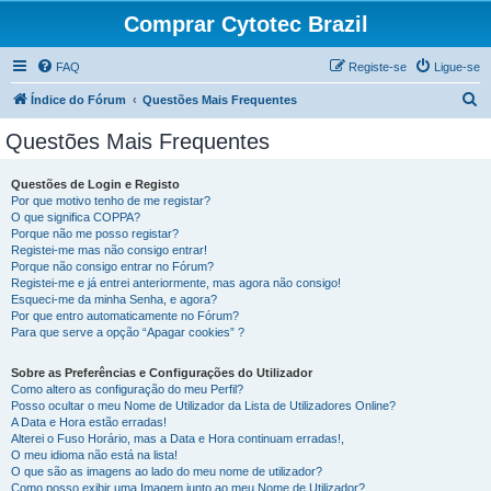
Comprar Cytotec Brazil
FAQ
Registe-se
Ligue-se
P
Índice do Fórum
Questões Mais Frequentes
e
Questões Mais Frequentes
s
q
Questões de Login e Registo
Por que motivo tenho de me registar?
u
O que significa COPPA?
i
Porque não me posso registar?
Registei-me mas não consigo entrar!
s
Porque não consigo entrar no Fórum?
Registei-me e já entrei anteriormente, mas agora não consigo!
a
Esqueci-me da minha Senha, e agora?
r
Por que entro automaticamente no Fórum?
Para que serve a opção “Apagar cookies” ?
Sobre as Preferências e Configurações do Utilizador
Como altero as configuração do meu Perfil?
Posso ocultar o meu Nome de Utilizador da Lista de Utilizadores Online?
A Data e Hora estão erradas!
Alterei o Fuso Horário, mas a Data e Hora continuam erradas!,
O meu idioma não está na lista!
O que são as imagens ao lado do meu nome de utilizador?
Como posso exibir uma Imagem junto ao meu Nome de Utilizador?