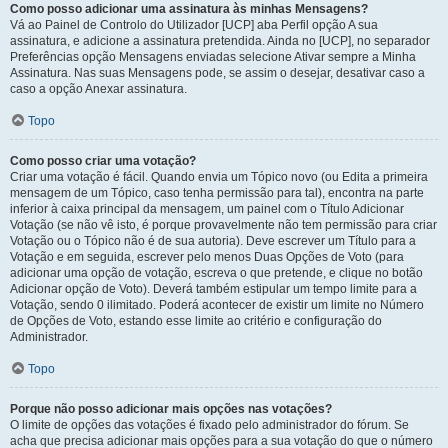
Como posso adicionar uma assinatura às minhas Mensagens?
Vá ao Painel de Controlo do Utilizador [UCP] aba Perfil opção A sua
assinatura, e adicione a assinatura pretendida. Ainda no [UCP], no separador
Preferências opção Mensagens enviadas selecione Ativar sempre a Minha
Assinatura. Nas suas Mensagens pode, se assim o desejar, desativar caso a
caso a opção Anexar assinatura.
Topo
Como posso criar uma votação?
Criar uma votação é fácil. Quando envia um Tópico novo (ou Edita a primeira
mensagem de um Tópico, caso tenha permissão para tal), encontra na parte
inferior à caixa principal da mensagem, um painel com o Título Adicionar
Votação (se não vê isto, é porque provavelmente não tem permissão para criar
Votação ou o Tópico não é de sua autoria). Deve escrever um Título para a
Votação e em seguida, escrever pelo menos Duas Opções de Voto (para
adicionar uma opção de votação, escreva o que pretende, e clique no botão
Adicionar opção de Voto). Deverá também estipular um tempo limite para a
Votação, sendo 0 ilimitado. Poderá acontecer de existir um limite no Número
de Opções de Voto, estando esse limite ao critério e configuração do
Administrador.
Topo
Porque não posso adicionar mais opções nas votações?
O limite de opções das votações é fixado pelo administrador do fórum. Se
acha que precisa adicionar mais opções para a sua votação do que o número