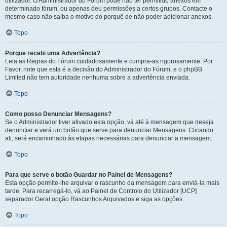
utilizador. O Administrador do Fórum pode não ter permitido anexos em
determinado fórum, ou apenas deu permissões a certos grupos. Contacte o
mesmo caso não saiba o motivo do porquê de não poder adicionar anexos.
Topo
Porque recebi uma Advertência?
Leia as Regras do Fórum cuidadosamente e cumpra-as rigorosamente. Por
Favor, note que esta é a decisão do Administrador do Fórum, e o phpBB
Limited não tem autoridade nenhuma sobre a advertência enviada.
Topo
Como posso Denunciar Mensagens?
Se o Administrador tiver ativado esta opção, vá até à mensagem que deseja
denunciar e verá um botão que serve para denunciar Mensagens. Clicando
ali, será encaminhado às etapas necessárias para denunciar a mensagem.
Topo
Para que serve o botão Guardar no Painel de Mensagens?
Esta opção permite-lhe arquivar o rascunho da mensagem para enviá-la mais
tarde. Para recarregá-lo, vá ao Painel de Controlo do Utilizador [UCP]
separador Geral opção Rascunhos Arquivados e siga as opções.
Topo