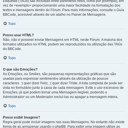
Etiquetas (TAGs) são incluídas entre parêntesis retos, como por [exemplo], em
vez de <exemplo> proporcionando uma maior facilidade na formatação dos
textos e mensagens dentro do Fórum. Para mais informações, consulte o Guia
BBCode, acessível através de um atalho no Painel de Mensagens.
Topo
Posso usar HTML?
Não, não é possível enviar Mensagens em HTML neste Fórum. A maioria dos
formatos utilizados no HTML podem ser reproduzidos na utilização das TAGs
do BBCode.
Topo
O que são Emoções?
As Emoções, ou Smilies, são pequenas representações gráficas que são
usadas para expressar sentimentos através da utilização de poucos
caracteres. :) quer dizer Feliz, :( quer dizer Triste. A lista completa de pode ser
vista no formulário junto à caixa de cada mensagem. Evite o uso excessivo de
Emoções, já que podem tornar uma Mensagem ilegível, podendo o
Administrador ou um Moderador excluí-las ou apagar a mensagem inteira.
Topo
Posso exibir Imagens?
Regra geral pode incluir imagens nas suas Mensagens. No entanto não existe
forma de as armazenar usando o phpBB. Para exibir uma imagem utilize as