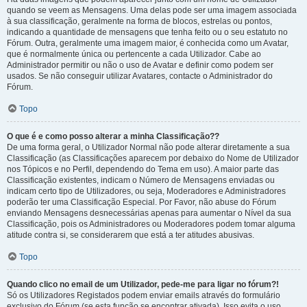
quando se veem as Mensagens. Uma delas pode ser uma imagem associada
à sua classificação, geralmente na forma de blocos, estrelas ou pontos,
indicando a quantidade de mensagens que tenha feito ou o seu estatuto no
Fórum. Outra, geralmente uma imagem maior, é conhecida como um Avatar,
que é normalmente única ou pertencente a cada Utilizador. Cabe ao
Administrador permitir ou não o uso de Avatar e definir como podem ser
usados. Se não conseguir utilizar Avatares, contacte o Administrador do
Fórum.
Topo
O que é e como posso alterar a minha Classificação??
De uma forma geral, o Utilizador Normal não pode alterar diretamente a sua
Classificação (as Classificações aparecem por debaixo do Nome de Utilizador
nos Tópicos e no Perfil, dependendo do Tema em uso). A maior parte das
Classificação existentes, indicam o Número de Mensagens enviadas ou
indicam certo tipo de Utilizadores, ou seja, Moderadores e Administradores
poderão ter uma Classificação Especial. Por Favor, não abuse do Fórum
enviando Mensagens desnecessárias apenas para aumentar o Nível da sua
Classificação, pois os Administradores ou Moderadores podem tomar alguma
atitude contra si, se considerarem que está a ter atitudes abusivas.
Topo
Quando clico no email de um Utilizador, pede-me para ligar no fórum?!
Só os Utilizadores Registados podem enviar emails através do formulário
exclusivo do Fórum (se esta função se encontrar ativada). Isso evita o uso