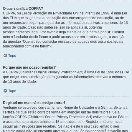
O que significa COPPA?
COPPA, ou Lei de Proteção da Privacidade Online Infantil de 1998, é uma Lei
dos EUA que exige uma autorização dos encarregados de educação, ou de
um responsável legal, para guardar as informações relativas a menores de 13
anos de idade. Caso não saiba se isso se aplica a si, obtenha
aconselhamento legal. Por favor, esteja ciente de que nem o phpBB Limited
nem o fundador deste fórum o pode aconselhar em termos legais, à exceção
da questão “Quem devo contactar em caso de abusos e/ou assuntos legais
relacionados com este fórum?”.
Topo
Porque não me posso registar?
A COPPA (Childrens Online Privacy Protection Act) é uma Lei de 1998 dos EUA
que exige uma autorização para guardar as informações relativas a menores
de 13 anos de idade.
Topo
Registei-me mas não consigo entrar!
Verifique se escreveu corretamente o Nome de Utilizador e a Senha. Se tem a
certeza de que estão corretos tenha em atenção um de dois fatores. Se a
função COPPA (Childrens Online Privacy Protection Act) estiver ativa no Fórum
e assinalou uma idade inferior a 13 anos durante o Registo, então tem que
seguir as instruções que recebeu. Se não é este o seu caso, então o seu
Registo ainda não se encontra ativado. Alguns Fóruns obrigam à ativação dos