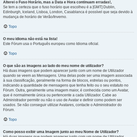
Alterei o Fuso Horário, mas a Data e Hora continuam erradas!,
Se tem a certeza que o fuso horário que escolheu é a [GMT] Dublin,
Edinburgh, Iceland, Lisboa, London, Casablanca é possível que seja devido à
mudança de horário de Verão/Inverno.
Topo
O meu idioma não está na lista!
Este Fórum usa o Português europeu como Idioma oficial.
Topo
O que são as imagens ao lado do meu nome de utilizador?
Há duas imagens que podem aparecer junto com um nome de Utilizador
quando se veem as Mensagens. Uma delas pode ser uma imagem associada
à sua classificação, geralmente na forma de blocos, estrelas ou pontos,
indicando a quantidade de mensagens que tenha feito ou o seu estatuto no
Fórum. Outra, geralmente uma imagem maior, é conhecida como um Avatar,
que é normalmente única ou pertencente a cada Utilizador. Cabe ao
Administrador permitir ou não o uso de Avatar e definir como podem ser
usados. Se não conseguir utilizar Avatares, contacte o Administrador do
Fórum.
Topo
Como posso exibir uma Imagem junto ao meu Nome de Utilizador?
Há duas imagens que podem aparecer junto com um nome de Utilizador