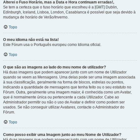
Alterei o Fuso Horário, mas a Data e Hora continuam erradas!,
Se tem a certeza que o fuso horário que escolheu é a [GMT] Dublin,
Edinburgh, Iceland, Lisboa, London, Casablanca é possível que seja devido à
mudança de horário de Verão/Inverno.
Topo
O meu idioma não está na lista!
Este Fórum usa o Português europeu como Idioma oficial.
Topo
O que são as imagens ao lado do meu nome de utilizador?
Há duas imagens que podem aparecer junto com um nome de Utilizador
quando se veem as Mensagens. Uma delas pode ser uma imagem associada
à sua classificação, geralmente na forma de blocos, estrelas ou pontos,
indicando a quantidade de mensagens que tenha feito ou o seu estatuto no
Fórum. Outra, geralmente uma imagem maior, é conhecida como um Avatar,
que é normalmente única ou pertencente a cada Utilizador. Cabe ao
Administrador permitir ou não o uso de Avatar e definir como podem ser
usados. Se não conseguir utilizar Avatares, contacte o Administrador do
Fórum.
Topo
Como posso exibir uma Imagem junto ao meu Nome de Utilizador?
Há duas imagens que podem aparecer junto com um nome de Utilizador