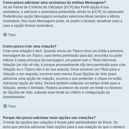
Como posso adicionar uma assinatura às minhas Mensagens?
Vá ao Painel de Controlo do Utilizador [UCP] aba Perfil opção A sua
assinatura, e adicione a assinatura pretendida. Ainda no [UCP], no separador
Preferências opção Mensagens enviadas selecione Ativar sempre a Minha
Assinatura. Nas suas Mensagens pode, se assim o desejar, desativar caso a
caso a opção Anexar assinatura.
Topo
Como posso criar uma votação?
Criar uma votação é fácil. Quando envia um Tópico novo (ou Edita a primeira
mensagem de um Tópico, caso tenha permissão para tal), encontra na parte
inferior à caixa principal da mensagem, um painel com o Título Adicionar
Votação (se não vê isto, é porque provavelmente não tem permissão para criar
Votação ou o Tópico não é de sua autoria). Deve escrever um Título para a
Votação e em seguida, escrever pelo menos Duas Opções de Voto (para
adicionar uma opção de votação, escreva o que pretende, e clique no botão
Adicionar opção de Voto). Deverá também estipular um tempo limite para a
Votação, sendo 0 ilimitado. Poderá acontecer de existir um limite no Número
de Opções de Voto, estando esse limite ao critério e configuração do
Administrador.
Topo
Porque não posso adicionar mais opções nas votações?
O limite de opções das votações é fixado pelo administrador do fórum. Se
acha que precisa adicionar mais opções para a sua votação do que o número