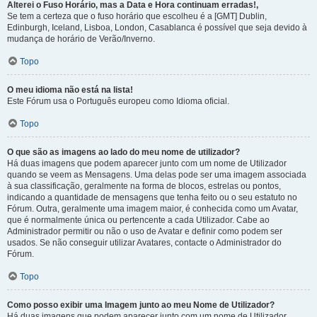
Alterei o Fuso Horário, mas a Data e Hora continuam erradas!,
Se tem a certeza que o fuso horário que escolheu é a [GMT] Dublin,
Edinburgh, Iceland, Lisboa, London, Casablanca é possível que seja devido à
mudança de horário de Verão/Inverno.
Topo
O meu idioma não está na lista!
Este Fórum usa o Português europeu como Idioma oficial.
Topo
O que são as imagens ao lado do meu nome de utilizador?
Há duas imagens que podem aparecer junto com um nome de Utilizador
quando se veem as Mensagens. Uma delas pode ser uma imagem associada
à sua classificação, geralmente na forma de blocos, estrelas ou pontos,
indicando a quantidade de mensagens que tenha feito ou o seu estatuto no
Fórum. Outra, geralmente uma imagem maior, é conhecida como um Avatar,
que é normalmente única ou pertencente a cada Utilizador. Cabe ao
Administrador permitir ou não o uso de Avatar e definir como podem ser
usados. Se não conseguir utilizar Avatares, contacte o Administrador do
Fórum.
Topo
Como posso exibir uma Imagem junto ao meu Nome de Utilizador?
Há duas imagens que podem aparecer junto com um nome de Utilizador