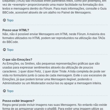
Etiquetas (TAGs) são incluídas entre parêntesis retos, como por [exemplo], em
vez de <exemplo> proporcionando uma maior facilidade na formatação dos
textos e mensagens dentro do Fórum. Para mais informações, consulte o Guia
BBCode, acessível através de um atalho no Painel de Mensagens.
Topo
Posso usar HTML?
Não, não é possível enviar Mensagens em HTML neste Fórum. A maioria dos
formatos utilizados no HTML podem ser reproduzidos na utilização das TAGs
do BBCode.
Topo
O que são Emoções?
As Emoções, ou Smilies, são pequenas representações gráficas que são
usadas para expressar sentimentos através da utilização de poucos
caracteres. :) quer dizer Feliz, :( quer dizer Triste. A lista completa de pode ser
vista no formulário junto à caixa de cada mensagem. Evite o uso excessivo de
Emoções, já que podem tornar uma Mensagem ilegível, podendo o
Administrador ou um Moderador excluí-las ou apagar a mensagem inteira.
Topo
Posso exibir Imagens?
Regra geral pode incluir imagens nas suas Mensagens. No entanto não existe
forma de as armazenar usando o phpBB. Para exibir uma imagem utilize as