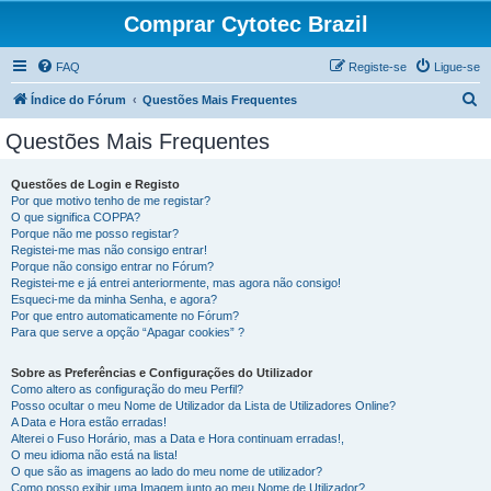
Comprar Cytotec Brazil
FAQ
Registe-se
Ligue-se
P
Índice do Fórum
Questões Mais Frequentes
e
Questões Mais Frequentes
s
q
Questões de Login e Registo
Por que motivo tenho de me registar?
u
O que significa COPPA?
i
Porque não me posso registar?
Registei-me mas não consigo entrar!
s
Porque não consigo entrar no Fórum?
Registei-me e já entrei anteriormente, mas agora não consigo!
a
Esqueci-me da minha Senha, e agora?
r
Por que entro automaticamente no Fórum?
Para que serve a opção “Apagar cookies” ?
Sobre as Preferências e Configurações do Utilizador
Como altero as configuração do meu Perfil?
Posso ocultar o meu Nome de Utilizador da Lista de Utilizadores Online?
A Data e Hora estão erradas!
Alterei o Fuso Horário, mas a Data e Hora continuam erradas!,
O meu idioma não está na lista!
O que são as imagens ao lado do meu nome de utilizador?
Como posso exibir uma Imagem junto ao meu Nome de Utilizador?