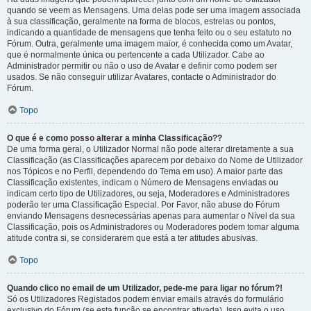
quando se veem as Mensagens. Uma delas pode ser uma imagem associada
à sua classificação, geralmente na forma de blocos, estrelas ou pontos,
indicando a quantidade de mensagens que tenha feito ou o seu estatuto no
Fórum. Outra, geralmente uma imagem maior, é conhecida como um Avatar,
que é normalmente única ou pertencente a cada Utilizador. Cabe ao
Administrador permitir ou não o uso de Avatar e definir como podem ser
usados. Se não conseguir utilizar Avatares, contacte o Administrador do
Fórum.
Topo
O que é e como posso alterar a minha Classificação??
De uma forma geral, o Utilizador Normal não pode alterar diretamente a sua
Classificação (as Classificações aparecem por debaixo do Nome de Utilizador
nos Tópicos e no Perfil, dependendo do Tema em uso). A maior parte das
Classificação existentes, indicam o Número de Mensagens enviadas ou
indicam certo tipo de Utilizadores, ou seja, Moderadores e Administradores
poderão ter uma Classificação Especial. Por Favor, não abuse do Fórum
enviando Mensagens desnecessárias apenas para aumentar o Nível da sua
Classificação, pois os Administradores ou Moderadores podem tomar alguma
atitude contra si, se considerarem que está a ter atitudes abusivas.
Topo
Quando clico no email de um Utilizador, pede-me para ligar no fórum?!
Só os Utilizadores Registados podem enviar emails através do formulário
exclusivo do Fórum (se esta função se encontrar ativada). Isso evita o uso