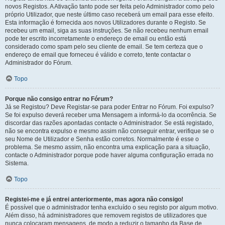
novos Registos. A Ativação tanto pode ser feita pelo Administrador como pelo
próprio Utilizador, que neste último caso receberá um email para esse efeito.
Esta informação é fornecida aos novos Utilizadores durante o Registo. Se
recebeu um email, siga as suas instruções. Se não recebeu nenhum email
pode ter escrito incorretamente o endereço de email ou então está
considerado como spam pelo seu cliente de email. Se tem certeza que o
endereço de email que forneceu é válido e correto, tente contactar o
Administrador do Fórum.
Topo
Porque não consigo entrar no Fórum?
Já se Registou? Deve Registar-se para poder Entrar no Fórum. Foi expulso?
Se foi expulso deverá receber uma Mensagem a informá-lo da ocorrência. Se
discordar das razões apontadas contacte o Administrador. Se está registado,
não se encontra expulso e mesmo assim não conseguir entrar, verifique se o
seu Nome de Utilizador e Senha estão corretos. Normalmente é esse o
problema. Se mesmo assim, não encontra uma explicação para a situação,
contacte o Administrador porque pode haver alguma configuração errada no
Sistema.
Topo
Registei-me e já entrei anteriormente, mas agora não consigo!
É possível que o administrador tenha excluído o seu registo por algum motivo.
Além disso, há administradores que removem registos de utilizadores que
nunca colocaram mensagens, de modo a reduzir o tamanho da Base de