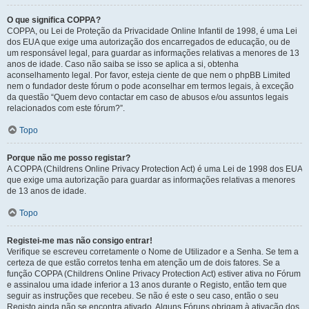
O que significa COPPA?
COPPA, ou Lei de Proteção da Privacidade Online Infantil de 1998, é uma Lei
dos EUA que exige uma autorização dos encarregados de educação, ou de
um responsável legal, para guardar as informações relativas a menores de 13
anos de idade. Caso não saiba se isso se aplica a si, obtenha
aconselhamento legal. Por favor, esteja ciente de que nem o phpBB Limited
nem o fundador deste fórum o pode aconselhar em termos legais, à exceção
da questão “Quem devo contactar em caso de abusos e/ou assuntos legais
relacionados com este fórum?”.
Topo
Porque não me posso registar?
A COPPA (Childrens Online Privacy Protection Act) é uma Lei de 1998 dos EUA
que exige uma autorização para guardar as informações relativas a menores
de 13 anos de idade.
Topo
Registei-me mas não consigo entrar!
Verifique se escreveu corretamente o Nome de Utilizador e a Senha. Se tem a
certeza de que estão corretos tenha em atenção um de dois fatores. Se a
função COPPA (Childrens Online Privacy Protection Act) estiver ativa no Fórum
e assinalou uma idade inferior a 13 anos durante o Registo, então tem que
seguir as instruções que recebeu. Se não é este o seu caso, então o seu
Registo ainda não se encontra ativado. Alguns Fóruns obrigam à ativação dos