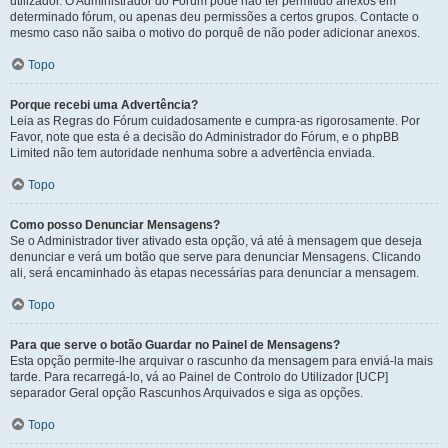
utilizador. O Administrador do Fórum pode não ter permitido anexos em
determinado fórum, ou apenas deu permissões a certos grupos. Contacte o
mesmo caso não saiba o motivo do porquê de não poder adicionar anexos.
Topo
Porque recebi uma Advertência?
Leia as Regras do Fórum cuidadosamente e cumpra-as rigorosamente. Por
Favor, note que esta é a decisão do Administrador do Fórum, e o phpBB
Limited não tem autoridade nenhuma sobre a advertência enviada.
Topo
Como posso Denunciar Mensagens?
Se o Administrador tiver ativado esta opção, vá até à mensagem que deseja
denunciar e verá um botão que serve para denunciar Mensagens. Clicando
ali, será encaminhado às etapas necessárias para denunciar a mensagem.
Topo
Para que serve o botão Guardar no Painel de Mensagens?
Esta opção permite-lhe arquivar o rascunho da mensagem para enviá-la mais
tarde. Para recarregá-lo, vá ao Painel de Controlo do Utilizador [UCP]
separador Geral opção Rascunhos Arquivados e siga as opções.
Topo