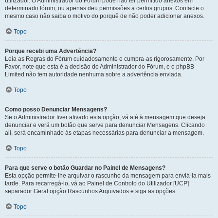
utilizador. O Administrador do Fórum pode não ter permitido anexos em
determinado fórum, ou apenas deu permissões a certos grupos. Contacte o
mesmo caso não saiba o motivo do porquê de não poder adicionar anexos.
Topo
Porque recebi uma Advertência?
Leia as Regras do Fórum cuidadosamente e cumpra-as rigorosamente. Por
Favor, note que esta é a decisão do Administrador do Fórum, e o phpBB
Limited não tem autoridade nenhuma sobre a advertência enviada.
Topo
Como posso Denunciar Mensagens?
Se o Administrador tiver ativado esta opção, vá até à mensagem que deseja
denunciar e verá um botão que serve para denunciar Mensagens. Clicando
ali, será encaminhado às etapas necessárias para denunciar a mensagem.
Topo
Para que serve o botão Guardar no Painel de Mensagens?
Esta opção permite-lhe arquivar o rascunho da mensagem para enviá-la mais
tarde. Para recarregá-lo, vá ao Painel de Controlo do Utilizador [UCP]
separador Geral opção Rascunhos Arquivados e siga as opções.
Topo