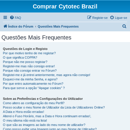
Comprar Cytotec Brazil
FAQ
Registe-se
Ligue-se
P
Índice do Fórum
Questões Mais Frequentes
e
Questões Mais Frequentes
s
q
Questões de Login e Registo
Por que motivo tenho de me registar?
u
O que significa COPPA?
i
Porque não me posso registar?
Registei-me mas não consigo entrar!
s
Porque não consigo entrar no Fórum?
Registei-me e já entrei anteriormente, mas agora não consigo!
a
Esqueci-me da minha Senha, e agora?
r
Por que entro automaticamente no Fórum?
Para que serve a opção “Apagar cookies” ?
Sobre as Preferências e Configurações do Utilizador
Como altero as configuração do meu Perfil?
Posso ocultar o meu Nome de Utilizador da Lista de Utilizadores Online?
A Data e Hora estão erradas!
Alterei o Fuso Horário, mas a Data e Hora continuam erradas!,
O meu idioma não está na lista!
O que são as imagens ao lado do meu nome de utilizador?
Como posso exibir uma Imagem junto ao meu Nome de Utilizador?