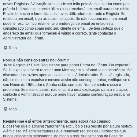
novos Registos. A Ativação tanto pode ser feita pelo Administrador como pelo
próprio Utilizador, que neste último caso receberá um email para esse efeito.
Esta informação é fornecida aos novos Utilizadores durante o Registo. Se
recebeu um email, siga as suas instruções. Se não recebeu nenhum email
pode ter escrito incorretamente o endereço de email ou então está
considerado como spam pelo seu cliente de email. Se tem certeza que o
endereço de email que forneceu é válido e correto, tente contactar o
Administrador do Fórum.
Topo
Porque não consigo entrar no Fórum?
Já se Registou? Deve Registar-se para poder Entrar no Fórum. Foi expulso?
Se foi expulso deverá receber uma Mensagem a informá-lo da ocorrência. Se
discordar das razões apontadas contacte o Administrador. Se está registado,
não se encontra expulso e mesmo assim não conseguir entrar, verifique se o
seu Nome de Utilizador e Senha estão corretos. Normalmente é esse o
problema. Se mesmo assim, não encontra uma explicação para a situação,
contacte o Administrador porque pode haver alguma configuração errada no
Sistema.
Topo
Registei-me e já entrei anteriormente, mas agora não consigo!
É possível que o administrador tenha excluído o seu registo por algum motivo.
Além disso, há administradores que removem registos de utilizadores que
nunca colocaram mensagens, de modo a reduzir o tamanho da Base de