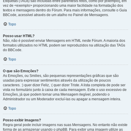
Etiquetas (TAGs) são incluídas entre parêntesis retos, como por [exemplo], em
vez de <exemplo> proporcionando uma maior facilidade na formatação dos
textos e mensagens dentro do Fórum. Para mais informações, consulte o Guia
BBCode, acessível através de um atalho no Painel de Mensagens.
Topo
Posso usar HTML?
Não, não é possível enviar Mensagens em HTML neste Fórum. A maioria dos
formatos utilizados no HTML podem ser reproduzidos na utilização das TAGs
do BBCode.
Topo
O que são Emoções?
As Emoções, ou Smilies, são pequenas representações gráficas que são
usadas para expressar sentimentos através da utilização de poucos
caracteres. :) quer dizer Feliz, :( quer dizer Triste. A lista completa de pode ser
vista no formulário junto à caixa de cada mensagem. Evite o uso excessivo de
Emoções, já que podem tornar uma Mensagem ilegível, podendo o
Administrador ou um Moderador excluí-las ou apagar a mensagem inteira.
Topo
Posso exibir Imagens?
Regra geral pode incluir imagens nas suas Mensagens. No entanto não existe
forma de as armazenar usando o phpBB. Para exibir uma imagem utilize as