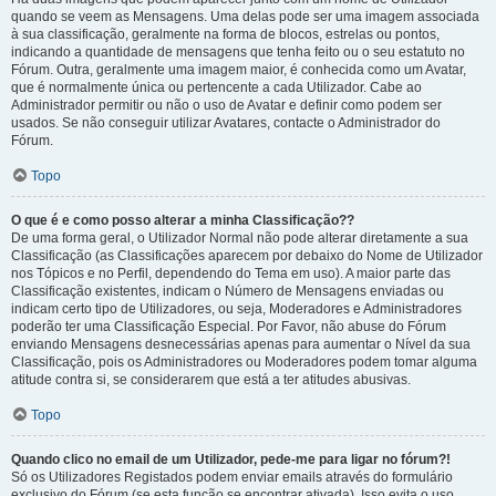
quando se veem as Mensagens. Uma delas pode ser uma imagem associada
à sua classificação, geralmente na forma de blocos, estrelas ou pontos,
indicando a quantidade de mensagens que tenha feito ou o seu estatuto no
Fórum. Outra, geralmente uma imagem maior, é conhecida como um Avatar,
que é normalmente única ou pertencente a cada Utilizador. Cabe ao
Administrador permitir ou não o uso de Avatar e definir como podem ser
usados. Se não conseguir utilizar Avatares, contacte o Administrador do
Fórum.
Topo
O que é e como posso alterar a minha Classificação??
De uma forma geral, o Utilizador Normal não pode alterar diretamente a sua
Classificação (as Classificações aparecem por debaixo do Nome de Utilizador
nos Tópicos e no Perfil, dependendo do Tema em uso). A maior parte das
Classificação existentes, indicam o Número de Mensagens enviadas ou
indicam certo tipo de Utilizadores, ou seja, Moderadores e Administradores
poderão ter uma Classificação Especial. Por Favor, não abuse do Fórum
enviando Mensagens desnecessárias apenas para aumentar o Nível da sua
Classificação, pois os Administradores ou Moderadores podem tomar alguma
atitude contra si, se considerarem que está a ter atitudes abusivas.
Topo
Quando clico no email de um Utilizador, pede-me para ligar no fórum?!
Só os Utilizadores Registados podem enviar emails através do formulário
exclusivo do Fórum (se esta função se encontrar ativada). Isso evita o uso