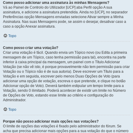
Como posso adicionar uma assinatura às minhas Mensagens?
Vá ao Painel de Controlo do Utilizador [UCP] aba Perfil opção A sua
assinatura, e adicione a assinatura pretendida. Ainda no [UCP], no separador
Preferências opção Mensagens enviadas selecione Ativar sempre a Minha
Assinatura. Nas suas Mensagens pode, se assim o desejar, desativar caso a
caso a opção Anexar assinatura.
Topo
Como posso criar uma votação?
Criar uma votação é fácil. Quando envia um Tópico novo (ou Edita a primeira
mensagem de um Tópico, caso tenha permissão para tal), encontra na parte
inferior à caixa principal da mensagem, um painel com o Título Adicionar
Votação (se não vê isto, é porque provavelmente não tem permissão para criar
Votação ou o Tópico não é de sua autoria). Deve escrever um Título para a
Votação e em seguida, escrever pelo menos Duas Opções de Voto (para
adicionar uma opção de votação, escreva o que pretende, e clique no botão
Adicionar opção de Voto). Deverá também estipular um tempo limite para a
Votação, sendo 0 ilimitado. Poderá acontecer de existir um limite no Número
de Opções de Voto, estando esse limite ao critério e configuração do
Administrador.
Topo
Porque não posso adicionar mais opções nas votações?
O limite de opções das votações é fixado pelo administrador do fórum. Se
acha que precisa adicionar mais opções para a sua votação do que o número