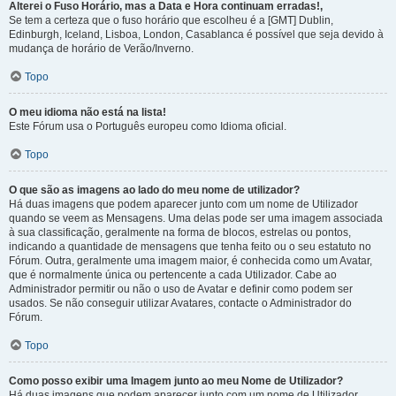
Alterei o Fuso Horário, mas a Data e Hora continuam erradas!,
Se tem a certeza que o fuso horário que escolheu é a [GMT] Dublin,
Edinburgh, Iceland, Lisboa, London, Casablanca é possível que seja devido à
mudança de horário de Verão/Inverno.
Topo
O meu idioma não está na lista!
Este Fórum usa o Português europeu como Idioma oficial.
Topo
O que são as imagens ao lado do meu nome de utilizador?
Há duas imagens que podem aparecer junto com um nome de Utilizador
quando se veem as Mensagens. Uma delas pode ser uma imagem associada
à sua classificação, geralmente na forma de blocos, estrelas ou pontos,
indicando a quantidade de mensagens que tenha feito ou o seu estatuto no
Fórum. Outra, geralmente uma imagem maior, é conhecida como um Avatar,
que é normalmente única ou pertencente a cada Utilizador. Cabe ao
Administrador permitir ou não o uso de Avatar e definir como podem ser
usados. Se não conseguir utilizar Avatares, contacte o Administrador do
Fórum.
Topo
Como posso exibir uma Imagem junto ao meu Nome de Utilizador?
Há duas imagens que podem aparecer junto com um nome de Utilizador