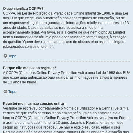
O que significa COPPA?
COPPA, ou Lei de Proteção da Privacidade Online Infantil de 1998, é uma Lei
dos EUA que exige uma autorização dos encarregados de educação, ou de
um responsável legal, para guardar as informações relativas a menores de 13
anos de idade. Caso não saiba se isso se aplica a si, obtenha
aconselhamento legal. Por favor, esteja ciente de que nem o phpBB Limited
nem o fundador deste fórum o pode aconselhar em termos legais, à exceção
da questão “Quem devo contactar em caso de abusos e/ou assuntos legais
relacionados com este fórum?”.
Topo
Porque não me posso registar?
A COPPA (Childrens Online Privacy Protection Act) é uma Lei de 1998 dos EUA
que exige uma autorização para guardar as informações relativas a menores
de 13 anos de idade.
Topo
Registei-me mas não consigo entrar!
Verifique se escreveu corretamente o Nome de Utilizador e a Senha. Se tem a
certeza de que estão corretos tenha em atenção um de dois fatores. Se a
função COPPA (Childrens Online Privacy Protection Act) estiver ativa no Fórum
e assinalou uma idade inferior a 13 anos durante o Registo, então tem que
seguir as instruções que recebeu. Se não é este o seu caso, então o seu
Registo ainda não se encontra ativado. Alguns Fóruns obrigam à ativação dos