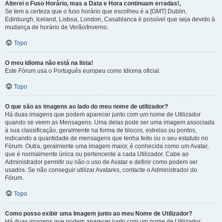
Alterei o Fuso Horário, mas a Data e Hora continuam erradas!,
Se tem a certeza que o fuso horário que escolheu é a [GMT] Dublin,
Edinburgh, Iceland, Lisboa, London, Casablanca é possível que seja devido à
mudança de horário de Verão/Inverno.
Topo
O meu idioma não está na lista!
Este Fórum usa o Português europeu como Idioma oficial.
Topo
O que são as imagens ao lado do meu nome de utilizador?
Há duas imagens que podem aparecer junto com um nome de Utilizador
quando se veem as Mensagens. Uma delas pode ser uma imagem associada
à sua classificação, geralmente na forma de blocos, estrelas ou pontos,
indicando a quantidade de mensagens que tenha feito ou o seu estatuto no
Fórum. Outra, geralmente uma imagem maior, é conhecida como um Avatar,
que é normalmente única ou pertencente a cada Utilizador. Cabe ao
Administrador permitir ou não o uso de Avatar e definir como podem ser
usados. Se não conseguir utilizar Avatares, contacte o Administrador do
Fórum.
Topo
Como posso exibir uma Imagem junto ao meu Nome de Utilizador?
Há duas imagens que podem aparecer junto com um nome de Utilizador