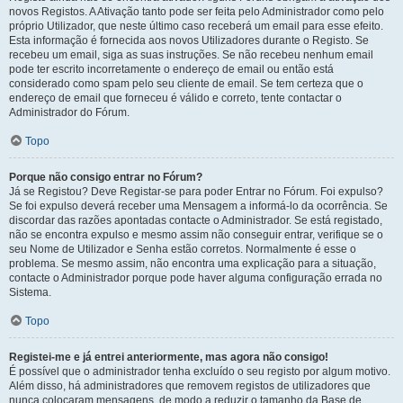
novos Registos. A Ativação tanto pode ser feita pelo Administrador como pelo
próprio Utilizador, que neste último caso receberá um email para esse efeito.
Esta informação é fornecida aos novos Utilizadores durante o Registo. Se
recebeu um email, siga as suas instruções. Se não recebeu nenhum email
pode ter escrito incorretamente o endereço de email ou então está
considerado como spam pelo seu cliente de email. Se tem certeza que o
endereço de email que forneceu é válido e correto, tente contactar o
Administrador do Fórum.
Topo
Porque não consigo entrar no Fórum?
Já se Registou? Deve Registar-se para poder Entrar no Fórum. Foi expulso?
Se foi expulso deverá receber uma Mensagem a informá-lo da ocorrência. Se
discordar das razões apontadas contacte o Administrador. Se está registado,
não se encontra expulso e mesmo assim não conseguir entrar, verifique se o
seu Nome de Utilizador e Senha estão corretos. Normalmente é esse o
problema. Se mesmo assim, não encontra uma explicação para a situação,
contacte o Administrador porque pode haver alguma configuração errada no
Sistema.
Topo
Registei-me e já entrei anteriormente, mas agora não consigo!
É possível que o administrador tenha excluído o seu registo por algum motivo.
Além disso, há administradores que removem registos de utilizadores que
nunca colocaram mensagens, de modo a reduzir o tamanho da Base de