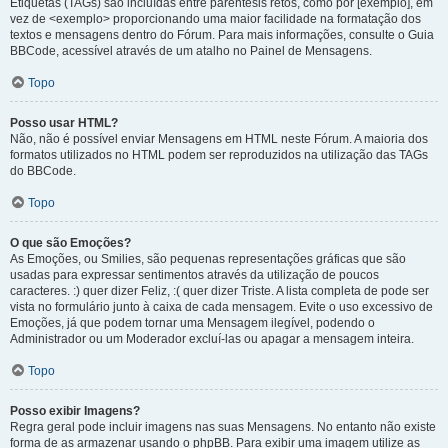
Etiquetas (TAGs) são incluídas entre parêntesis retos, como por [exemplo], em
vez de <exemplo> proporcionando uma maior facilidade na formatação dos
textos e mensagens dentro do Fórum. Para mais informações, consulte o Guia
BBCode, acessível através de um atalho no Painel de Mensagens.
Topo
Posso usar HTML?
Não, não é possível enviar Mensagens em HTML neste Fórum. A maioria dos
formatos utilizados no HTML podem ser reproduzidos na utilização das TAGs
do BBCode.
Topo
O que são Emoções?
As Emoções, ou Smilies, são pequenas representações gráficas que são
usadas para expressar sentimentos através da utilização de poucos
caracteres. :) quer dizer Feliz, :( quer dizer Triste. A lista completa de pode ser
vista no formulário junto à caixa de cada mensagem. Evite o uso excessivo de
Emoções, já que podem tornar uma Mensagem ilegível, podendo o
Administrador ou um Moderador excluí-las ou apagar a mensagem inteira.
Topo
Posso exibir Imagens?
Regra geral pode incluir imagens nas suas Mensagens. No entanto não existe
forma de as armazenar usando o phpBB. Para exibir uma imagem utilize as