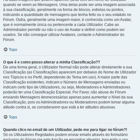
quando se veem as Mensagens. Uma delas pode ser uma imagem associada
à sua classificação, geralmente na forma de blocos, estrelas ou pontos,
indicando a quantidade de mensagens que tenha feito ou o seu estatuto no
Fórum. Outra, geralmente uma imagem maior, é conhecida como um Avatar,
que é normalmente única ou pertencente a cada Utilizador. Cabe ao
Administrador permitir ou não o uso de Avatar e definir como podem ser
usados. Se não conseguir utilizar Avatares, contacte o Administrador do
Fórum.
Topo
O que é e como posso alterar a minha Classificação??
De uma forma geral, o Utilizador Normal não pode alterar diretamente a sua
Classificação (as Classificações aparecem por debaixo do Nome de Utilizador
nos Tópicos e no Perfil, dependendo do Tema em uso). A maior parte das
Classificação existentes, indicam o Número de Mensagens enviadas ou
indicam certo tipo de Utilizadores, ou seja, Moderadores e Administradores
poderão ter uma Classificação Especial. Por Favor, não abuse do Fórum
enviando Mensagens desnecessárias apenas para aumentar o Nível da sua
Classificação, pois os Administradores ou Moderadores podem tomar alguma
atitude contra si, se considerarem que está a ter atitudes abusivas.
Topo
Quando clico no email de um Utilizador, pede-me para ligar no fórum?!
Só os Utilizadores Registados podem enviar emails através do formulário
exclusivo do Fórum (se esta função se encontrar ativada). Isso evita o uso