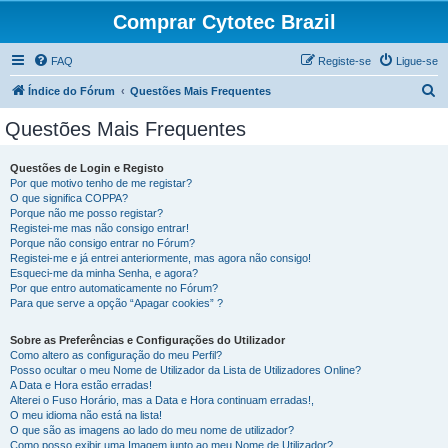
Comprar Cytotec Brazil
FAQ
Registe-se
Ligue-se
P
Índice do Fórum
Questões Mais Frequentes
e
Questões Mais Frequentes
s
q
Questões de Login e Registo
Por que motivo tenho de me registar?
u
O que significa COPPA?
i
Porque não me posso registar?
Registei-me mas não consigo entrar!
s
Porque não consigo entrar no Fórum?
Registei-me e já entrei anteriormente, mas agora não consigo!
a
Esqueci-me da minha Senha, e agora?
r
Por que entro automaticamente no Fórum?
Para que serve a opção “Apagar cookies” ?
Sobre as Preferências e Configurações do Utilizador
Como altero as configuração do meu Perfil?
Posso ocultar o meu Nome de Utilizador da Lista de Utilizadores Online?
A Data e Hora estão erradas!
Alterei o Fuso Horário, mas a Data e Hora continuam erradas!,
O meu idioma não está na lista!
O que são as imagens ao lado do meu nome de utilizador?
Como posso exibir uma Imagem junto ao meu Nome de Utilizador?