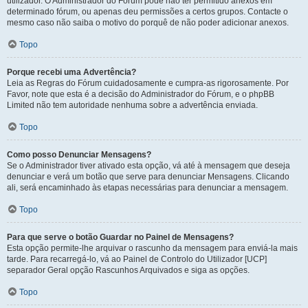
utilizador. O Administrador do Fórum pode não ter permitido anexos em
determinado fórum, ou apenas deu permissões a certos grupos. Contacte o
mesmo caso não saiba o motivo do porquê de não poder adicionar anexos.
Topo
Porque recebi uma Advertência?
Leia as Regras do Fórum cuidadosamente e cumpra-as rigorosamente. Por
Favor, note que esta é a decisão do Administrador do Fórum, e o phpBB
Limited não tem autoridade nenhuma sobre a advertência enviada.
Topo
Como posso Denunciar Mensagens?
Se o Administrador tiver ativado esta opção, vá até à mensagem que deseja
denunciar e verá um botão que serve para denunciar Mensagens. Clicando
ali, será encaminhado às etapas necessárias para denunciar a mensagem.
Topo
Para que serve o botão Guardar no Painel de Mensagens?
Esta opção permite-lhe arquivar o rascunho da mensagem para enviá-la mais
tarde. Para recarregá-lo, vá ao Painel de Controlo do Utilizador [UCP]
separador Geral opção Rascunhos Arquivados e siga as opções.
Topo