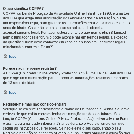
O que significa COPPA?
COPPA, ou Lei de Proteção da Privacidade Online Infantil de 1998, é uma Lei
dos EUA que exige uma autorização dos encarregados de educação, ou de
um responsável legal, para guardar as informações relativas a menores de 13
anos de idade. Caso não saiba se isso se aplica a si, obtenha
aconselhamento legal. Por favor, esteja ciente de que nem o phpBB Limited
nem o fundador deste fórum o pode aconselhar em termos legais, à exceção
da questão “Quem devo contactar em caso de abusos e/ou assuntos legais
relacionados com este fórum?”.
Topo
Porque não me posso registar?
A COPPA (Childrens Online Privacy Protection Act) é uma Lei de 1998 dos EUA
que exige uma autorização para guardar as informações relativas a menores
de 13 anos de idade.
Topo
Registei-me mas não consigo entrar!
Verifique se escreveu corretamente o Nome de Utilizador e a Senha. Se tem a
certeza de que estão corretos tenha em atenção um de dois fatores. Se a
função COPPA (Childrens Online Privacy Protection Act) estiver ativa no Fórum
e assinalou uma idade inferior a 13 anos durante o Registo, então tem que
seguir as instruções que recebeu. Se não é este o seu caso, então o seu
Registo ainda não se encontra ativado. Alguns Fóruns obrigam à ativação dos