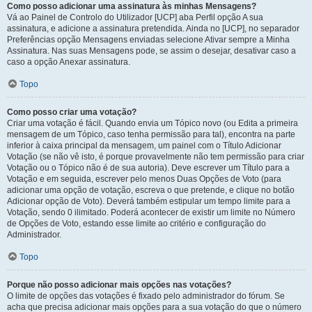
Como posso adicionar uma assinatura às minhas Mensagens?
Vá ao Painel de Controlo do Utilizador [UCP] aba Perfil opção A sua
assinatura, e adicione a assinatura pretendida. Ainda no [UCP], no separador
Preferências opção Mensagens enviadas selecione Ativar sempre a Minha
Assinatura. Nas suas Mensagens pode, se assim o desejar, desativar caso a
caso a opção Anexar assinatura.
Topo
Como posso criar uma votação?
Criar uma votação é fácil. Quando envia um Tópico novo (ou Edita a primeira
mensagem de um Tópico, caso tenha permissão para tal), encontra na parte
inferior à caixa principal da mensagem, um painel com o Título Adicionar
Votação (se não vê isto, é porque provavelmente não tem permissão para criar
Votação ou o Tópico não é de sua autoria). Deve escrever um Título para a
Votação e em seguida, escrever pelo menos Duas Opções de Voto (para
adicionar uma opção de votação, escreva o que pretende, e clique no botão
Adicionar opção de Voto). Deverá também estipular um tempo limite para a
Votação, sendo 0 ilimitado. Poderá acontecer de existir um limite no Número
de Opções de Voto, estando esse limite ao critério e configuração do
Administrador.
Topo
Porque não posso adicionar mais opções nas votações?
O limite de opções das votações é fixado pelo administrador do fórum. Se
acha que precisa adicionar mais opções para a sua votação do que o número