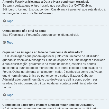
Alterei o Fuso Horário, mas a Data e Hora continuam erradas!,
Se tem a certeza que o fuso horário que escolheu é a [GMT] Dublin,
Edinburgh, Iceland, Lisboa, London, Casablanca é possível que seja devido à
mudança de horário de Verão/Inverno.
Topo
O meu idioma não está na lista!
Este Fórum usa o Português europeu como Idioma oficial.
Topo
O que são as imagens ao lado do meu nome de utilizador?
Há duas imagens que podem aparecer junto com um nome de Utilizador
quando se veem as Mensagens. Uma delas pode ser uma imagem associada
à sua classificação, geralmente na forma de blocos, estrelas ou pontos,
indicando a quantidade de mensagens que tenha feito ou o seu estatuto no
Fórum. Outra, geralmente uma imagem maior, é conhecida como um Avatar,
que é normalmente única ou pertencente a cada Utilizador. Cabe ao
Administrador permitir ou não o uso de Avatar e definir como podem ser
usados. Se não conseguir utilizar Avatares, contacte o Administrador do
Fórum.
Topo
Como posso exibir uma Imagem junto ao meu Nome de Utilizador?
Há duas imagens que podem aparecer junto com um nome de Utilizador