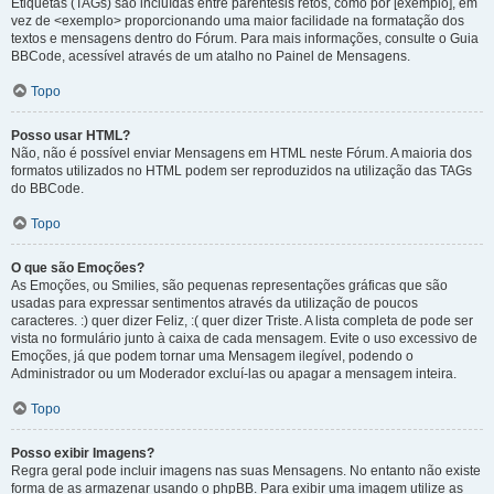
Etiquetas (TAGs) são incluídas entre parêntesis retos, como por [exemplo], em
vez de <exemplo> proporcionando uma maior facilidade na formatação dos
textos e mensagens dentro do Fórum. Para mais informações, consulte o Guia
BBCode, acessível através de um atalho no Painel de Mensagens.
Topo
Posso usar HTML?
Não, não é possível enviar Mensagens em HTML neste Fórum. A maioria dos
formatos utilizados no HTML podem ser reproduzidos na utilização das TAGs
do BBCode.
Topo
O que são Emoções?
As Emoções, ou Smilies, são pequenas representações gráficas que são
usadas para expressar sentimentos através da utilização de poucos
caracteres. :) quer dizer Feliz, :( quer dizer Triste. A lista completa de pode ser
vista no formulário junto à caixa de cada mensagem. Evite o uso excessivo de
Emoções, já que podem tornar uma Mensagem ilegível, podendo o
Administrador ou um Moderador excluí-las ou apagar a mensagem inteira.
Topo
Posso exibir Imagens?
Regra geral pode incluir imagens nas suas Mensagens. No entanto não existe
forma de as armazenar usando o phpBB. Para exibir uma imagem utilize as