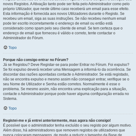
novos Registos. A Ativação tanto pode ser feita pelo Administrador como pelo
próprio Utilizador, que neste último caso receberá um email para esse efeito.
Esta informação é fornecida aos novos Utilizadores durante o Registo. Se
recebeu um email, siga as suas instruções. Se não recebeu nenhum email
pode ter escrito incorretamente o endereço de email ou então está
considerado como spam pelo seu cliente de email. Se tem certeza que o
endereço de email que forneceu é válido e correto, tente contactar o
Administrador do Fórum.
Topo
Porque não consigo entrar no Fórum?
Já se Registou? Deve Registar-se para poder Entrar no Fórum. Foi expulso?
Se foi expulso deverá receber uma Mensagem a informá-lo da ocorrência. Se
discordar das razões apontadas contacte o Administrador. Se está registado,
não se encontra expulso e mesmo assim não conseguir entrar, verifique se o
seu Nome de Utilizador e Senha estão corretos. Normalmente é esse o
problema. Se mesmo assim, não encontra uma explicação para a situação,
contacte o Administrador porque pode haver alguma configuração errada no
Sistema.
Topo
Registei-me e já entrei anteriormente, mas agora não consigo!
É possível que o administrador tenha excluído o seu registo por algum motivo.
Além disso, há administradores que removem registos de utilizadores que
nunca colocaram mensagens, de modo a reduzir o tamanho da Base de