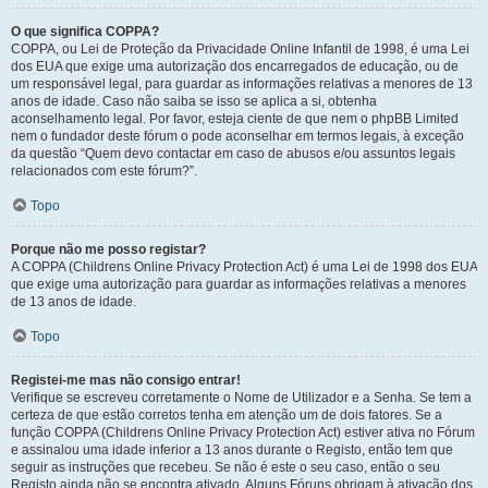
O que significa COPPA?
COPPA, ou Lei de Proteção da Privacidade Online Infantil de 1998, é uma Lei
dos EUA que exige uma autorização dos encarregados de educação, ou de
um responsável legal, para guardar as informações relativas a menores de 13
anos de idade. Caso não saiba se isso se aplica a si, obtenha
aconselhamento legal. Por favor, esteja ciente de que nem o phpBB Limited
nem o fundador deste fórum o pode aconselhar em termos legais, à exceção
da questão “Quem devo contactar em caso de abusos e/ou assuntos legais
relacionados com este fórum?”.
Topo
Porque não me posso registar?
A COPPA (Childrens Online Privacy Protection Act) é uma Lei de 1998 dos EUA
que exige uma autorização para guardar as informações relativas a menores
de 13 anos de idade.
Topo
Registei-me mas não consigo entrar!
Verifique se escreveu corretamente o Nome de Utilizador e a Senha. Se tem a
certeza de que estão corretos tenha em atenção um de dois fatores. Se a
função COPPA (Childrens Online Privacy Protection Act) estiver ativa no Fórum
e assinalou uma idade inferior a 13 anos durante o Registo, então tem que
seguir as instruções que recebeu. Se não é este o seu caso, então o seu
Registo ainda não se encontra ativado. Alguns Fóruns obrigam à ativação dos