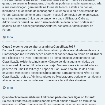
quando se veem as Mensagens. Uma delas pode ser uma imagem associada
à sua classificação, geralmente na forma de blocos, estrelas ou pontos,
indicando a quantidade de mensagens que tenha feito ou o seu estatuto no
Fórum. Outra, geralmente uma imagem maior, é conhecida como um Avatar,
que é normalmente única ou pertencente a cada Utilizador. Cabe ao
Administrador permitir ou não o uso de Avatar e definir como podem ser
usados. Se não conseguir utilizar Avatares, contacte o Administrador do
Fórum.
Topo
O que é e como posso alterar a minha Classificação??
De uma forma geral, o Utilizador Normal não pode alterar diretamente a sua
Classificação (as Classificações aparecem por debaixo do Nome de Utilizador
nos Tópicos e no Perfil, dependendo do Tema em uso). A maior parte das
Classificação existentes, indicam o Número de Mensagens enviadas ou
indicam certo tipo de Utilizadores, ou seja, Moderadores e Administradores
poderão ter uma Classificação Especial. Por Favor, não abuse do Fórum
enviando Mensagens desnecessárias apenas para aumentar o Nível da sua
Classificação, pois os Administradores ou Moderadores podem tomar alguma
atitude contra si, se considerarem que está a ter atitudes abusivas.
Topo
Quando clico no email de um Utilizador, pede-me para ligar no fórum?!
Só os Utilizadores Registados podem enviar emails através do formulário
exclusivo do Fórum (se esta função se encontrar ativada). Isso evita o uso