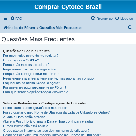
Comprar Cytotec Brazil
FAQ
Registe-se
Ligue-se
P
Índice do Fórum
Questões Mais Frequentes
e
Questões Mais Frequentes
s
q
Questões de Login e Registo
Por que motivo tenho de me registar?
u
O que significa COPPA?
i
Porque não me posso registar?
Registei-me mas não consigo entrar!
s
Porque não consigo entrar no Fórum?
Registei-me e já entrei anteriormente, mas agora não consigo!
a
Esqueci-me da minha Senha, e agora?
r
Por que entro automaticamente no Fórum?
Para que serve a opção “Apagar cookies” ?
Sobre as Preferências e Configurações do Utilizador
Como altero as configuração do meu Perfil?
Posso ocultar o meu Nome de Utilizador da Lista de Utilizadores Online?
A Data e Hora estão erradas!
Alterei o Fuso Horário, mas a Data e Hora continuam erradas!,
O meu idioma não está na lista!
O que são as imagens ao lado do meu nome de utilizador?
Como posso exibir uma Imagem junto ao meu Nome de Utilizador?