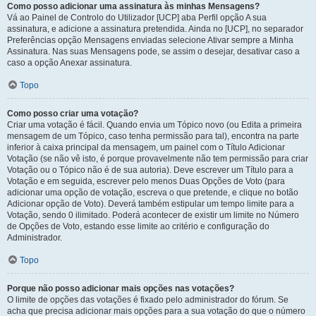
Como posso adicionar uma assinatura às minhas Mensagens?
Vá ao Painel de Controlo do Utilizador [UCP] aba Perfil opção A sua
assinatura, e adicione a assinatura pretendida. Ainda no [UCP], no separador
Preferências opção Mensagens enviadas selecione Ativar sempre a Minha
Assinatura. Nas suas Mensagens pode, se assim o desejar, desativar caso a
caso a opção Anexar assinatura.
Topo
Como posso criar uma votação?
Criar uma votação é fácil. Quando envia um Tópico novo (ou Edita a primeira
mensagem de um Tópico, caso tenha permissão para tal), encontra na parte
inferior à caixa principal da mensagem, um painel com o Título Adicionar
Votação (se não vê isto, é porque provavelmente não tem permissão para criar
Votação ou o Tópico não é de sua autoria). Deve escrever um Título para a
Votação e em seguida, escrever pelo menos Duas Opções de Voto (para
adicionar uma opção de votação, escreva o que pretende, e clique no botão
Adicionar opção de Voto). Deverá também estipular um tempo limite para a
Votação, sendo 0 ilimitado. Poderá acontecer de existir um limite no Número
de Opções de Voto, estando esse limite ao critério e configuração do
Administrador.
Topo
Porque não posso adicionar mais opções nas votações?
O limite de opções das votações é fixado pelo administrador do fórum. Se
acha que precisa adicionar mais opções para a sua votação do que o número