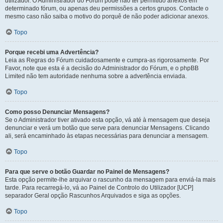
utilizador. O Administrador do Fórum pode não ter permitido anexos em
determinado fórum, ou apenas deu permissões a certos grupos. Contacte o
mesmo caso não saiba o motivo do porquê de não poder adicionar anexos.
Topo
Porque recebi uma Advertência?
Leia as Regras do Fórum cuidadosamente e cumpra-as rigorosamente. Por
Favor, note que esta é a decisão do Administrador do Fórum, e o phpBB
Limited não tem autoridade nenhuma sobre a advertência enviada.
Topo
Como posso Denunciar Mensagens?
Se o Administrador tiver ativado esta opção, vá até à mensagem que deseja
denunciar e verá um botão que serve para denunciar Mensagens. Clicando
ali, será encaminhado às etapas necessárias para denunciar a mensagem.
Topo
Para que serve o botão Guardar no Painel de Mensagens?
Esta opção permite-lhe arquivar o rascunho da mensagem para enviá-la mais
tarde. Para recarregá-lo, vá ao Painel de Controlo do Utilizador [UCP]
separador Geral opção Rascunhos Arquivados e siga as opções.
Topo