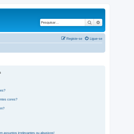
Pesquisar
Pesquisa avançad
Registe-se
Ligue-se
s
res?
ntes cores?
um?
m assuntos irrelevantes ou abusivos!