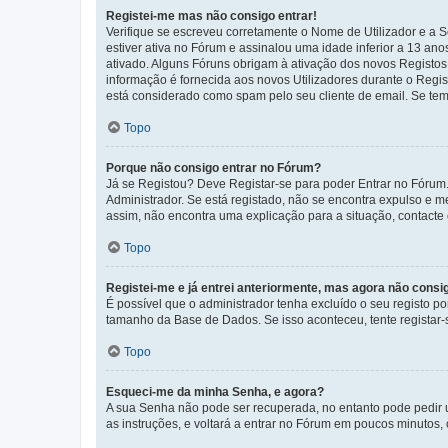
Registei-me mas não consigo entrar!
Verifique se escreveu corretamente o Nome de Utilizador e a S
estiver ativa no Fórum e assinalou uma idade inferior a 13 an
ativado. Alguns Fóruns obrigam à ativação dos novos Registos. 
informação é fornecida aos novos Utilizadores durante o Regi
está considerado como spam pelo seu cliente de email. Se tem 
Topo
Porque não consigo entrar no Fórum?
Já se Registou? Deve Registar-se para poder Entrar no Fórum.
Administrador. Se está registado, não se encontra expulso e 
assim, não encontra uma explicação para a situação, contacte
Topo
Registei-me e já entrei anteriormente, mas agora não consi
É possível que o administrador tenha excluído o seu registo 
tamanho da Base de Dados. Se isso aconteceu, tente registar-s
Topo
Esqueci-me da minha Senha, e agora?
A sua Senha não pode ser recuperada, no entanto pode pedir 
as instruções, e voltará a entrar no Fórum em poucos minuto