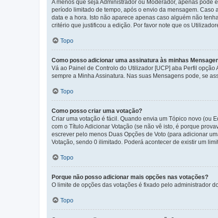
A menos que seja Administrador ou Moderador, apenas pode ed
período limitado de tempo, após o envio da mensagem. Caso 
data e a hora. Isto não aparece apenas caso alguém não ten
critério que justificou a edição. Por favor note que os Util
Topo
Como posso adicionar uma assinatura às minhas Mensage
Vá ao Painel de Controlo do Utilizador [UCP] aba Perfil opção
sempre a Minha Assinatura. Nas suas Mensagens pode, se assi
Topo
Como posso criar uma votação?
Criar uma votação é fácil. Quando envia um Tópico novo (ou Ed
com o Título Adicionar Votação (se não vê isto, é porque prov
escrever pelo menos Duas Opções de Voto (para adicionar uma 
Votação, sendo 0 ilimitado. Poderá acontecer de existir um lim
Topo
Porque não posso adicionar mais opções nas votações?
O limite de opções das votações é fixado pelo administrador d
Topo