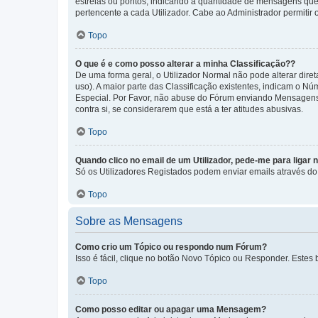
estrelas ou pontos, indicando a quantidade de mensagens que
pertencente a cada Utilizador. Cabe ao Administrador permitir 
Topo
O que é e como posso alterar a minha Classificação??
De uma forma geral, o Utilizador Normal não pode alterar dir
uso). A maior parte das Classificação existentes, indicam o N
Especial. Por Favor, não abuse do Fórum enviando Mensagens
contra si, se considerarem que está a ter atitudes abusivas.
Topo
Quando clico no email de um Utilizador, pede-me para ligar 
Só os Utilizadores Registados podem enviar emails através do f
Topo
Sobre as Mensagens
Como crio um Tópico ou respondo num Fórum?
Isso é fácil, clique no botão Novo Tópico ou Responder. Estes 
Topo
Como posso editar ou apagar uma Mensagem?