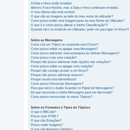
A Data e Hora estão erradas!
Alterei o Fuso Horário, mas a Data e Hora continuam erradas!,
O meu idioma não está na lista!
O que são as imagens ao lado do meu nome de utilizador?
Como posso exibir uma Imagem junto ao meu Nome de Utilizador?
O que é e como posso alterar a minha Classificação??
Quando clico no email de um Utilizador, pede-me para ligar no fórum?!
Sobre as Mensagens
Como crio um Tópico ou respondo num Fórum?
Como posso editar ou apagar uma Mensagem?
Como posso adicionar uma assinatura às minhas Mensagens?
Como posso criar uma votação?
Porque não posso adicionar mais opções nas votações?
Como posso editar ou apagar uma votação?
Porque não consigo aceder a um fórum?
Porque não posso adicionar anexos?
Porque recebi uma Advertência?
Como posso Denunciar Mensagens?
Para que serve o botão Guardar no Painel de Mensagens?
Do que necessita a minha Mensagem para ser Aprovada?
Como posso ressuscitar os meus Tópicos?
Sobre os Formatos e Tipos de Tópicos
O que é BBCode?
Posso usar HTML?
O que são Emoções?
Posso exibir Imagens?
O que são Anúncios Globais?