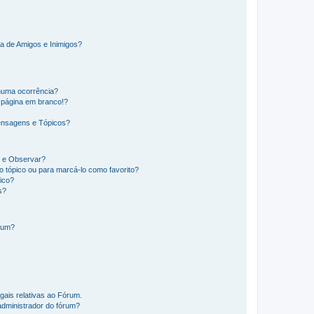
a de Amigos e Inimigos?
huma ocorrência?
 página em branco!?
ensagens e Tópicos?
os e Observar?
 tópico ou para marcá-lo como favorito?
ico?
s?
órum?
gais relativas ao Fórum.
administrador do fórum?