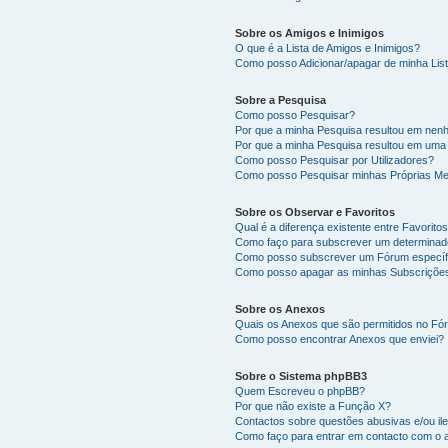
Sobre os Amigos e Inimigos
O que é a Lista de Amigos e Inimigos?
Como posso Adicionar/apagar de minha List
Sobre a Pesquisa
Como posso Pesquisar?
Por que a minha Pesquisa resultou em nen
Por que a minha Pesquisa resultou em uma
Como posso Pesquisar por Utilizadores?
Como posso Pesquisar minhas Próprias M
Sobre os Observar e Favoritos
Qual é a diferença existente entre Favorit
Como faço para subscrever um determinado
Como posso subscrever um Fórum específ
Como posso apagar as minhas Subscriçõe
Sobre os Anexos
Quais os Anexos que são permitidos no F
Como posso encontrar Anexos que enviei?
Sobre o Sistema phpBB3
Quem Escreveu o phpBB?
Por que não existe a Função X?
Contactos sobre questões abusivas e/ou ile
Como faço para entrar em contacto com o 