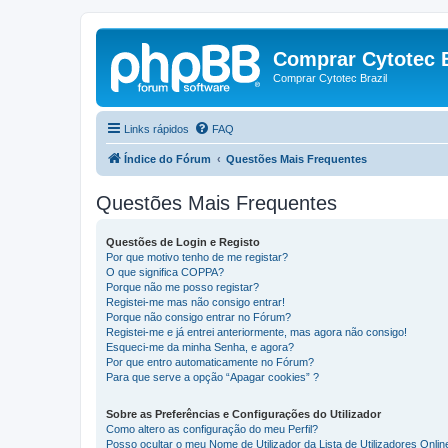
Comprar Cytotec B
Comprar Cytotec Brazil
Links rápidos
FAQ
Índice do Fórum
Questões Mais Frequentes
Questões Mais Frequentes
Questões de Login e Registo
Por que motivo tenho de me registar?
O que significa COPPA?
Porque não me posso registar?
Registei-me mas não consigo entrar!
Porque não consigo entrar no Fórum?
Registei-me e já entrei anteriormente, mas agora não consigo!
Esqueci-me da minha Senha, e agora?
Por que entro automaticamente no Fórum?
Para que serve a opção “Apagar cookies” ?
Sobre as Preferências e Configurações do Utilizador
Como altero as configuração do meu Perfil?
Posso ocultar o meu Nome de Utilizador da Lista de Utilizadores Onlin