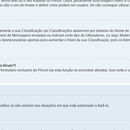
 tenha feito ou o seu estatuto no Fórum. Outra, geralmente uma imagem maior, é
ou não o uso de Avatar e definir como podem ser usados. Se não conseguir utilizar
etamente a sua Classificação (as Classificações aparecem por debaixo do Nome de
úmero de Mensagens enviadas ou indicam certo tipo de Utilizadores, ou seja, Mode
 desnecessárias apenas para aumentar o Nível da sua Classificação, pois os Ad
no fórum?!
ormulário exclusivo do Fórum (se esta função se encontrar ativada). Isso evita o u
botões só são visíveis nas situações em que está autorizado a fazê-lo.