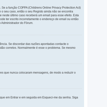
. Se a função COPPA (Childrens Online Privacy Protection Act)
te o seu caso, então o seu Registo ainda não se encontra
ue neste último caso receberá um email para esse efeito. Esta
ode ter escrito incorretamente o endereço de email ou então
o Administrador do Fórum.
ência. Se discordar das razões apontadas contacte o
 estão corretos. Normalmente é esse o problema. Se mesmo
adores que nunca colocaram mensagens, de modo a reduzir o
lique em Entrar e em seguida em Esqueci-me da senha. Siga