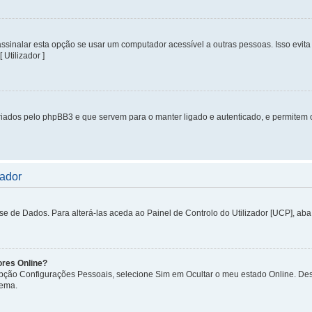
inalar esta opção se usar um computador acessível a outras pessoas. Isso evita 
 Utilizador ]
iados pelo phpBB3 e que servem para o manter ligado e autenticado, e permitem 
zador
de Dados. Para alterá-las aceda ao Painel de Controlo do Utilizador [UCP], aba P
ores Online?
 opção Configurações Pessoais, selecione Sim em Ocultar o meu estado Online. De
tema.