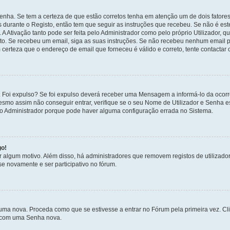
enha. Se tem a certeza de que estão corretos tenha em atenção um de dois fatores
os durante o Registo, então tem que seguir as instruções que recebeu. Se não é es
A Ativação tanto pode ser feita pelo Administrador como pelo próprio Utilizador, q
sto. Se recebeu um email, siga as suas instruções. Se não recebeu nenhum email p
certeza que o endereço de email que forneceu é válido e correto, tente contactar 
 Foi expulso? Se foi expulso deverá receber uma Mensagem a informá-lo da ocorr
mesmo assim não conseguir entrar, verifique se o seu Nome de Utilizador e Senha
 o Administrador porque pode haver alguma configuração errada no Sistema.
go!
por algum motivo. Além disso, há administradores que removem registos de utiliz
e novamente e ser participativo no fórum.
uma nova. Proceda como que se estivesse a entrar no Fórum pela primeira vez. C
s, com uma Senha nova.