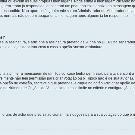
itar ou excluir as suas próprias mensagens. Pode editar a mensagem clicando no
alguém tenha já respondido, encontrará um pequeno texto abaixo da mensagem qu
ha respondido. Não aparecerá igualmente se um Administrador ou Moderador edit
izadores normais não podem apagar uma mensagem após alguém já ter respondido.
ns?
 A sua assinatura, e adicione a assinatura pretendida. Ainda no [UCP], no separa
m o desejar, desativar caso a caso a opção Anexar assinatura.
ita a primeira mensagem de um Tópico, caso tenha permissão para tal), encontra n
avelmente não tem permissão para criar Votação ou o Tópico não é de sua autoria)
opção de votação, escreva o que pretende, e clique no botão Adicionar opção de
ite no Número de Opções de Voto, estando esse limite ao critério e configuração do
o fórum. Se acha que precisa adicionar mais opções para a sua votação do que o n