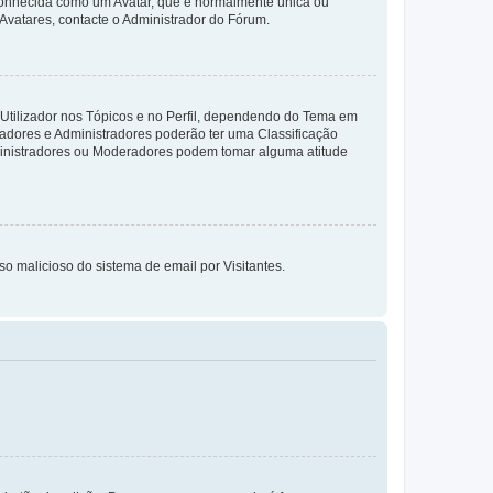
 conhecida como um Avatar, que é normalmente única ou
 Avatares, contacte o Administrador do Fórum.
 Utilizador nos Tópicos e no Perfil, dependendo do Tema em
radores e Administradores poderão ter uma Classificação
ministradores ou Moderadores podem tomar alguma atitude
so malicioso do sistema de email por Visitantes.