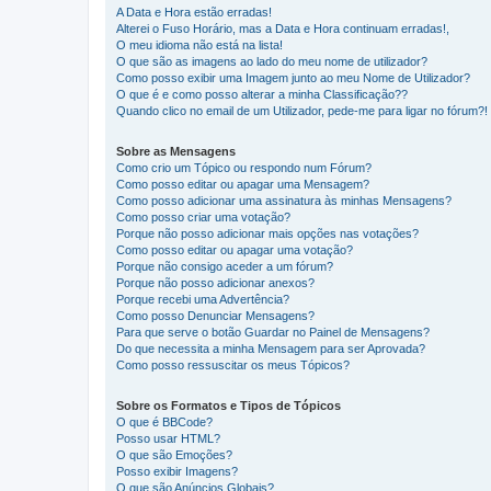
A Data e Hora estão erradas!
Alterei o Fuso Horário, mas a Data e Hora continuam erradas!,
O meu idioma não está na lista!
O que são as imagens ao lado do meu nome de utilizador?
Como posso exibir uma Imagem junto ao meu Nome de Utilizador?
O que é e como posso alterar a minha Classificação??
Quando clico no email de um Utilizador, pede-me para ligar no fórum?!
Sobre as Mensagens
Como crio um Tópico ou respondo num Fórum?
Como posso editar ou apagar uma Mensagem?
Como posso adicionar uma assinatura às minhas Mensagens?
Como posso criar uma votação?
Porque não posso adicionar mais opções nas votações?
Como posso editar ou apagar uma votação?
Porque não consigo aceder a um fórum?
Porque não posso adicionar anexos?
Porque recebi uma Advertência?
Como posso Denunciar Mensagens?
Para que serve o botão Guardar no Painel de Mensagens?
Do que necessita a minha Mensagem para ser Aprovada?
Como posso ressuscitar os meus Tópicos?
Sobre os Formatos e Tipos de Tópicos
O que é BBCode?
Posso usar HTML?
O que são Emoções?
Posso exibir Imagens?
O que são Anúncios Globais?