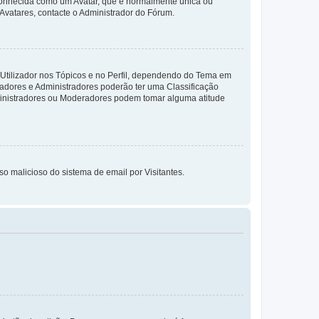
 conhecida como um Avatar, que é normalmente única ou
 Avatares, contacte o Administrador do Fórum.
 Utilizador nos Tópicos e no Perfil, dependendo do Tema em
radores e Administradores poderão ter uma Classificação
ministradores ou Moderadores podem tomar alguma atitude
so malicioso do sistema de email por Visitantes.