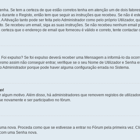
enha. Se tem a certeza de que estão corretos tenha em atenção um de dois fatores
os durante o Registo, então tem que seguir as instruções que recebeu. Se não é es
A Ativação tanto pode ser feita pelo Administrador como pelo próprio Utilizador, q
sto. Se recebeu um email, siga as suas instruções. Se não recebeu nenhum email p
certeza que o endereço de email que forneceu é válido e correto, tente contactar 
 Foi expulso? Se foi expulso deverá receber uma Mensagem a informá-lo da ocorr
mesmo assim não conseguir entrar, verifique se o seu Nome de Utilizador e Senha
 o Administrador porque pode haver alguma configuração errada no Sistema.
go!
por algum motivo. Além disso, há administradores que removem registos de utiliz
e novamente e ser participativo no fórum.
uma nova. Proceda como que se estivesse a entrar no Fórum pela primeira vez. C
s, com uma Senha nova.