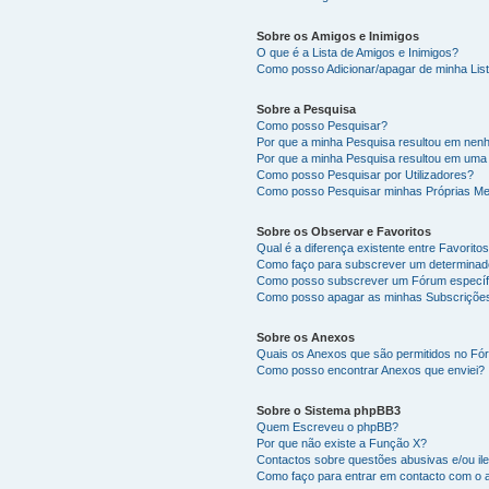
Sobre os Amigos e Inimigos
O que é a Lista de Amigos e Inimigos?
Como posso Adicionar/apagar de minha List
Sobre a Pesquisa
Como posso Pesquisar?
Por que a minha Pesquisa resultou em nen
Por que a minha Pesquisa resultou em uma
Como posso Pesquisar por Utilizadores?
Como posso Pesquisar minhas Próprias M
Sobre os Observar e Favoritos
Qual é a diferença existente entre Favorit
Como faço para subscrever um determinado
Como posso subscrever um Fórum específ
Como posso apagar as minhas Subscriçõe
Sobre os Anexos
Quais os Anexos que são permitidos no F
Como posso encontrar Anexos que enviei?
Sobre o Sistema phpBB3
Quem Escreveu o phpBB?
Por que não existe a Função X?
Contactos sobre questões abusivas e/ou ile
Como faço para entrar em contacto com o 