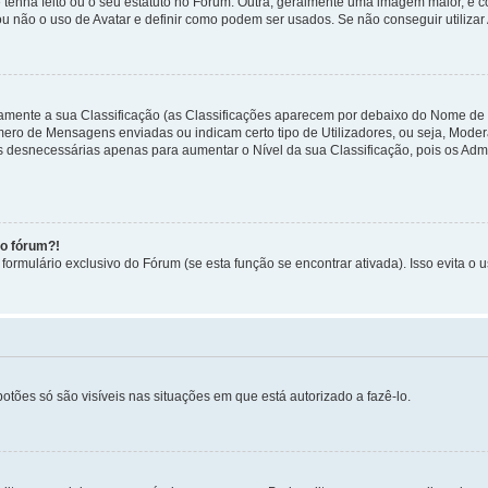
 tenha feito ou o seu estatuto no Fórum. Outra, geralmente uma imagem maior, é
ou não o uso de Avatar e definir como podem ser usados. Se não conseguir utilizar
etamente a sua Classificação (as Classificações aparecem por debaixo do Nome de
úmero de Mensagens enviadas ou indicam certo tipo de Utilizadores, ou seja, Mode
 desnecessárias apenas para aumentar o Nível da sua Classificação, pois os Ad
no fórum?!
ormulário exclusivo do Fórum (se esta função se encontrar ativada). Isso evita o u
botões só são visíveis nas situações em que está autorizado a fazê-lo.