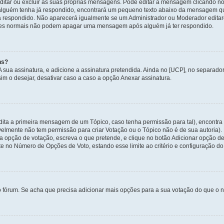
itar ou excluir as suas próprias mensagens. Pode editar a mensagem clicando no
alguém tenha já respondido, encontrará um pequeno texto abaixo da mensagem qu
ha respondido. Não aparecerá igualmente se um Administrador ou Moderador edit
izadores normais não podem apagar uma mensagem após alguém já ter respondido.
ns?
 A sua assinatura, e adicione a assinatura pretendida. Ainda no [UCP], no separa
m o desejar, desativar caso a caso a opção Anexar assinatura.
ita a primeira mensagem de um Tópico, caso tenha permissão para tal), encontra n
avelmente não tem permissão para criar Votação ou o Tópico não é de sua autoria)
opção de votação, escreva o que pretende, e clique no botão Adicionar opção de
ite no Número de Opções de Voto, estando esse limite ao critério e configuração do
o fórum. Se acha que precisa adicionar mais opções para a sua votação do que o n