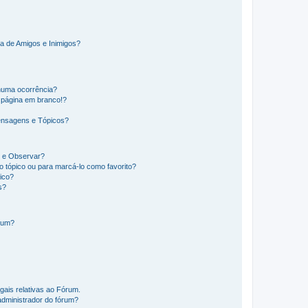
a de Amigos e Inimigos?
huma ocorrência?
 página em branco!?
ensagens e Tópicos?
os e Observar?
 tópico ou para marcá-lo como favorito?
ico?
s?
órum?
gais relativas ao Fórum.
administrador do fórum?