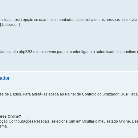
inalar esta opção se usar um computador acessível a outras pessoas. Isso evita 
 Utilizador ]
iados pelo phpBB3 e que servem para o manter ligado e autenticado, e permitem 
zador
de Dados. Para alterá-las aceda ao Painel de Controlo do Utilizador [UCP], aba P
ores Online?
 opção Configurações Pessoais, selecione Sim em Ocultar o meu estado Online. De
tema.