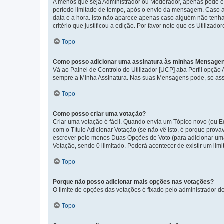
A menos que seja Administrador ou Moderador, apenas pode ed
período limitado de tempo, após o envio da mensagem. Caso 
data e a hora. Isto não aparece apenas caso alguém não ten
critério que justificou a edição. Por favor note que os Util
Topo
Como posso adicionar uma assinatura às minhas Mensage
Vá ao Painel de Controlo do Utilizador [UCP] aba Perfil opção
sempre a Minha Assinatura. Nas suas Mensagens pode, se assi
Topo
Como posso criar uma votação?
Criar uma votação é fácil. Quando envia um Tópico novo (ou Ed
com o Título Adicionar Votação (se não vê isto, é porque prov
escrever pelo menos Duas Opções de Voto (para adicionar uma 
Votação, sendo 0 ilimitado. Poderá acontecer de existir um lim
Topo
Porque não posso adicionar mais opções nas votações?
O limite de opções das votações é fixado pelo administrador d
Topo