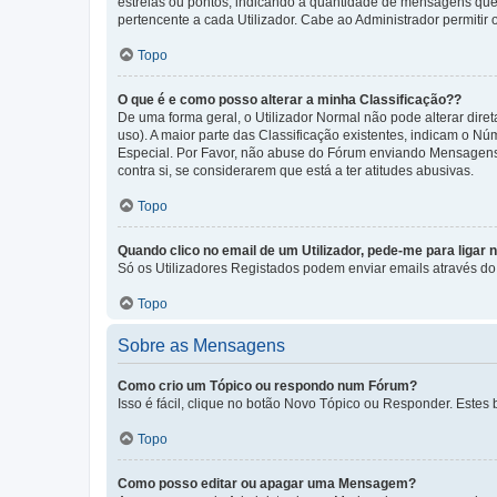
estrelas ou pontos, indicando a quantidade de mensagens que
pertencente a cada Utilizador. Cabe ao Administrador permitir 
Topo
O que é e como posso alterar a minha Classificação??
De uma forma geral, o Utilizador Normal não pode alterar dir
uso). A maior parte das Classificação existentes, indicam o N
Especial. Por Favor, não abuse do Fórum enviando Mensagens
contra si, se considerarem que está a ter atitudes abusivas.
Topo
Quando clico no email de um Utilizador, pede-me para ligar 
Só os Utilizadores Registados podem enviar emails através do f
Topo
Sobre as Mensagens
Como crio um Tópico ou respondo num Fórum?
Isso é fácil, clique no botão Novo Tópico ou Responder. Estes 
Topo
Como posso editar ou apagar uma Mensagem?