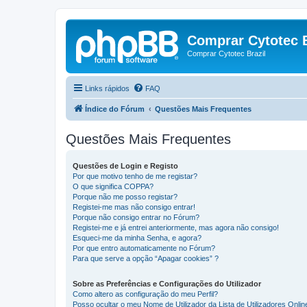
Comprar Cytotec B
Comprar Cytotec Brazil
Links rápidos
FAQ
Índice do Fórum
Questões Mais Frequentes
Questões Mais Frequentes
Questões de Login e Registo
Por que motivo tenho de me registar?
O que significa COPPA?
Porque não me posso registar?
Registei-me mas não consigo entrar!
Porque não consigo entrar no Fórum?
Registei-me e já entrei anteriormente, mas agora não consigo!
Esqueci-me da minha Senha, e agora?
Por que entro automaticamente no Fórum?
Para que serve a opção “Apagar cookies” ?
Sobre as Preferências e Configurações do Utilizador
Como altero as configuração do meu Perfil?
Posso ocultar o meu Nome de Utilizador da Lista de Utilizadores Onlin