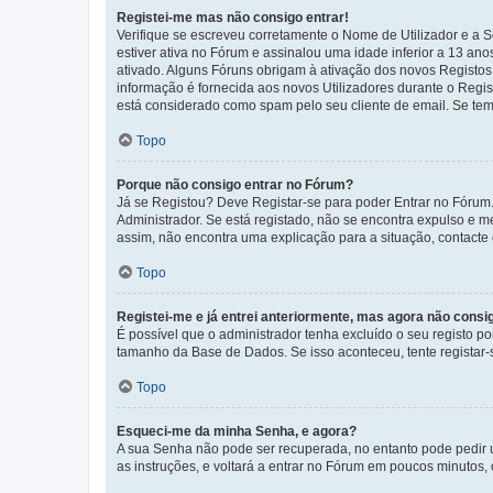
Registei-me mas não consigo entrar!
Verifique se escreveu corretamente o Nome de Utilizador e a S
estiver ativa no Fórum e assinalou uma idade inferior a 13 an
ativado. Alguns Fóruns obrigam à ativação dos novos Registos. 
informação é fornecida aos novos Utilizadores durante o Regi
está considerado como spam pelo seu cliente de email. Se tem 
Topo
Porque não consigo entrar no Fórum?
Já se Registou? Deve Registar-se para poder Entrar no Fórum.
Administrador. Se está registado, não se encontra expulso e 
assim, não encontra uma explicação para a situação, contacte
Topo
Registei-me e já entrei anteriormente, mas agora não consi
É possível que o administrador tenha excluído o seu registo 
tamanho da Base de Dados. Se isso aconteceu, tente registar-s
Topo
Esqueci-me da minha Senha, e agora?
A sua Senha não pode ser recuperada, no entanto pode pedir 
as instruções, e voltará a entrar no Fórum em poucos minuto