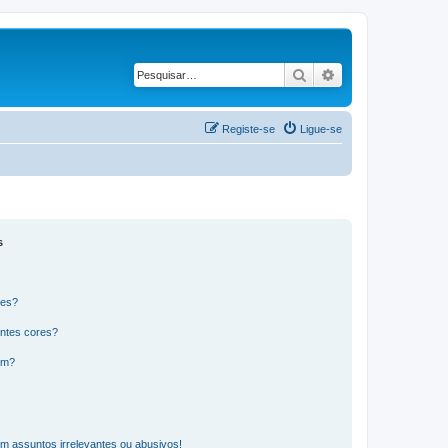
Pesquisar
Pesquisa avançad
Registe-se
Ligue-se
s
res?
ntes cores?
um?
m assuntos irrelevantes ou abusivos!