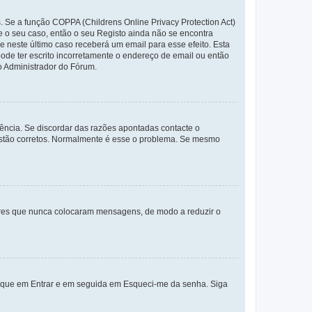
. Se a função COPPA (Childrens Online Privacy Protection Act)
te o seu caso, então o seu Registo ainda não se encontra
ue neste último caso receberá um email para esse efeito. Esta
ode ter escrito incorretamente o endereço de email ou então
o Administrador do Fórum.
ência. Se discordar das razões apontadas contacte o
 estão corretos. Normalmente é esse o problema. Se mesmo
adores que nunca colocaram mensagens, de modo a reduzir o
lique em Entrar e em seguida em Esqueci-me da senha. Siga