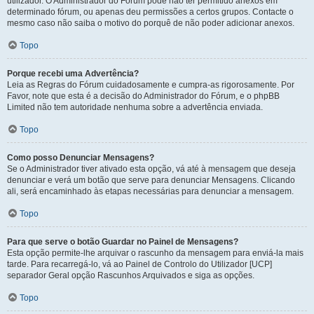
utilizador. O Administrador do Fórum pode não ter permitido anexos em
determinado fórum, ou apenas deu permissões a certos grupos. Contacte o
mesmo caso não saiba o motivo do porquê de não poder adicionar anexos.
Topo
Porque recebi uma Advertência?
Leia as Regras do Fórum cuidadosamente e cumpra-as rigorosamente. Por
Favor, note que esta é a decisão do Administrador do Fórum, e o phpBB
Limited não tem autoridade nenhuma sobre a advertência enviada.
Topo
Como posso Denunciar Mensagens?
Se o Administrador tiver ativado esta opção, vá até à mensagem que deseja
denunciar e verá um botão que serve para denunciar Mensagens. Clicando
ali, será encaminhado às etapas necessárias para denunciar a mensagem.
Topo
Para que serve o botão Guardar no Painel de Mensagens?
Esta opção permite-lhe arquivar o rascunho da mensagem para enviá-la mais
tarde. Para recarregá-lo, vá ao Painel de Controlo do Utilizador [UCP]
separador Geral opção Rascunhos Arquivados e siga as opções.
Topo