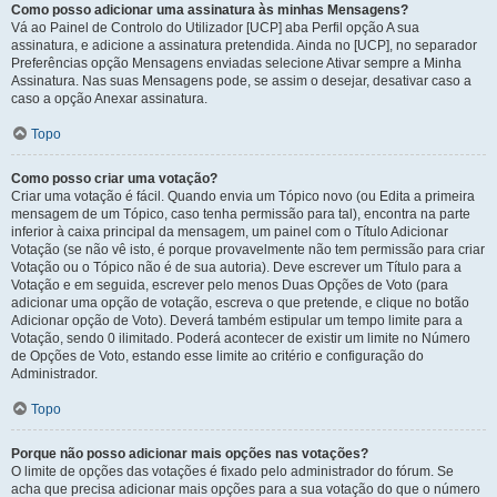
Como posso adicionar uma assinatura às minhas Mensagens?
Vá ao Painel de Controlo do Utilizador [UCP] aba Perfil opção A sua
assinatura, e adicione a assinatura pretendida. Ainda no [UCP], no separador
Preferências opção Mensagens enviadas selecione Ativar sempre a Minha
Assinatura. Nas suas Mensagens pode, se assim o desejar, desativar caso a
caso a opção Anexar assinatura.
Topo
Como posso criar uma votação?
Criar uma votação é fácil. Quando envia um Tópico novo (ou Edita a primeira
mensagem de um Tópico, caso tenha permissão para tal), encontra na parte
inferior à caixa principal da mensagem, um painel com o Título Adicionar
Votação (se não vê isto, é porque provavelmente não tem permissão para criar
Votação ou o Tópico não é de sua autoria). Deve escrever um Título para a
Votação e em seguida, escrever pelo menos Duas Opções de Voto (para
adicionar uma opção de votação, escreva o que pretende, e clique no botão
Adicionar opção de Voto). Deverá também estipular um tempo limite para a
Votação, sendo 0 ilimitado. Poderá acontecer de existir um limite no Número
de Opções de Voto, estando esse limite ao critério e configuração do
Administrador.
Topo
Porque não posso adicionar mais opções nas votações?
O limite de opções das votações é fixado pelo administrador do fórum. Se
acha que precisa adicionar mais opções para a sua votação do que o número