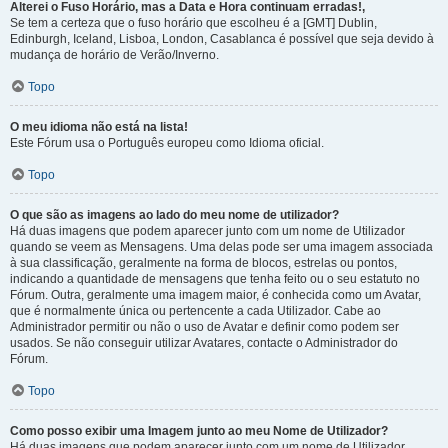
Alterei o Fuso Horário, mas a Data e Hora continuam erradas!,
Se tem a certeza que o fuso horário que escolheu é a [GMT] Dublin,
Edinburgh, Iceland, Lisboa, London, Casablanca é possível que seja devido à
mudança de horário de Verão/Inverno.
Topo
O meu idioma não está na lista!
Este Fórum usa o Português europeu como Idioma oficial.
Topo
O que são as imagens ao lado do meu nome de utilizador?
Há duas imagens que podem aparecer junto com um nome de Utilizador
quando se veem as Mensagens. Uma delas pode ser uma imagem associada
à sua classificação, geralmente na forma de blocos, estrelas ou pontos,
indicando a quantidade de mensagens que tenha feito ou o seu estatuto no
Fórum. Outra, geralmente uma imagem maior, é conhecida como um Avatar,
que é normalmente única ou pertencente a cada Utilizador. Cabe ao
Administrador permitir ou não o uso de Avatar e definir como podem ser
usados. Se não conseguir utilizar Avatares, contacte o Administrador do
Fórum.
Topo
Como posso exibir uma Imagem junto ao meu Nome de Utilizador?
Há duas imagens que podem aparecer junto com um nome de Utilizador