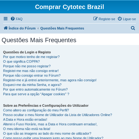
Comprar Cytotec Brazil
FAQ
Registe-se
Ligue-se
P
Índice do Fórum
Questões Mais Frequentes
e
Questões Mais Frequentes
s
q
Questões de Login e Registo
Por que motivo tenho de me registar?
u
O que significa COPPA?
i
Porque não me posso registar?
Registei-me mas não consigo entrar!
s
Porque não consigo entrar no Fórum?
Registei-me e já entrei anteriormente, mas agora não consigo!
a
Esqueci-me da minha Senha, e agora?
r
Por que entro automaticamente no Fórum?
Para que serve a opção “Apagar cookies” ?
Sobre as Preferências e Configurações do Utilizador
Como altero as configuração do meu Perfil?
Posso ocultar o meu Nome de Utilizador da Lista de Utilizadores Online?
A Data e Hora estão erradas!
Alterei o Fuso Horário, mas a Data e Hora continuam erradas!,
O meu idioma não está na lista!
O que são as imagens ao lado do meu nome de utilizador?
Como posso exibir uma Imagem junto ao meu Nome de Utilizador?