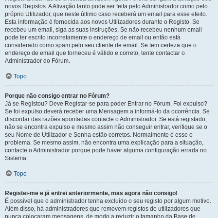
novos Registos. A Ativação tanto pode ser feita pelo Administrador como pelo
próprio Utilizador, que neste último caso receberá um email para esse efeito.
Esta informação é fornecida aos novos Utilizadores durante o Registo. Se
recebeu um email, siga as suas instruções. Se não recebeu nenhum email
pode ter escrito incorretamente o endereço de email ou então está
considerado como spam pelo seu cliente de email. Se tem certeza que o
endereço de email que forneceu é válido e correto, tente contactar o
Administrador do Fórum.
Topo
Porque não consigo entrar no Fórum?
Já se Registou? Deve Registar-se para poder Entrar no Fórum. Foi expulso?
Se foi expulso deverá receber uma Mensagem a informá-lo da ocorrência. Se
discordar das razões apontadas contacte o Administrador. Se está registado,
não se encontra expulso e mesmo assim não conseguir entrar, verifique se o
seu Nome de Utilizador e Senha estão corretos. Normalmente é esse o
problema. Se mesmo assim, não encontra uma explicação para a situação,
contacte o Administrador porque pode haver alguma configuração errada no
Sistema.
Topo
Registei-me e já entrei anteriormente, mas agora não consigo!
É possível que o administrador tenha excluído o seu registo por algum motivo.
Além disso, há administradores que removem registos de utilizadores que
nunca colocaram mensagens, de modo a reduzir o tamanho da Base de