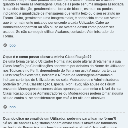
quando se veem as Mensagens. Uma delas pode ser uma imagem associada
à sua classificação, geralmente na forma de blocos, estrelas ou pontos,
indicando a quantidade de mensagens que tenha feito ou o seu estatuto no
Fórum. Outra, geralmente uma imagem maior, é conhecida como um Avatar,
que é normalmente única ou pertencente a cada Utilizador. Cabe ao
Administrador permitir ou não o uso de Avatar e definir como podem ser
usados. Se não conseguir utilizar Avatares, contacte o Administrador do
Fórum.
Topo
O que é e como posso alterar a minha Classificação??
De uma forma geral, o Utilizador Normal não pode alterar diretamente a sua
Classificação (as Classificações aparecem por debaixo do Nome de Utilizador
nos Tópicos e no Perfil, dependendo do Tema em uso). A maior parte das
Classificação existentes, indicam o Número de Mensagens enviadas ou
indicam certo tipo de Utilizadores, ou seja, Moderadores e Administradores
poderão ter uma Classificação Especial. Por Favor, não abuse do Fórum
enviando Mensagens desnecessárias apenas para aumentar o Nível da sua
Classificação, pois os Administradores ou Moderadores podem tomar alguma
atitude contra si, se considerarem que está a ter atitudes abusivas.
Topo
Quando clico no email de um Utilizador, pede-me para ligar no fórum?!
Só os Utilizadores Registados podem enviar emails através do formulário
exclusivo do Fórum (se esta função se encontrar ativada). Isso evita o uso