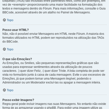
Etiquetas (TAGs) são incluídas entre parêntesis retos, como por [exemplo], em
vez de <exemplo> proporcionando uma maior facilidade na formatação dos
textos e mensagens dentro do Fórum. Para mais informações, consulte o Guia
BBCode, acessível através de um atalho no Painel de Mensagens.
Topo
Posso usar HTML?
Não, não é possível enviar Mensagens em HTML neste Fórum. A maioria dos
formatos utilizados no HTML podem ser reproduzidos na utilização das TAGs
do BBCode.
Topo
O que são Emoções?
As Emoções, ou Smilies, são pequenas representações gráficas que são
usadas para expressar sentimentos através da utilização de poucos
caracteres. :) quer dizer Feliz, :( quer dizer Triste. A lista completa de pode ser
vista no formulário junto à caixa de cada mensagem. Evite o uso excessivo de
Emoções, já que podem tornar uma Mensagem ilegível, podendo o
Administrador ou um Moderador excluí-las ou apagar a mensagem inteira.
Topo
Posso exibir Imagens?
Regra geral pode incluir imagens nas suas Mensagens. No entanto não existe
forma de as armazenar usando o phpBB. Para exibir uma imagem utilize as