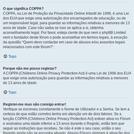
O que significa COPPA?
COPPA, ou Lei de Proteção da Privacidade Online Infantil de 1998, é uma Lei
dos EUA que exige uma autorização dos encarregados de educação, ou de
um responsável legal, para guardar as informações relativas a menores de 13
anos de idade. Caso não saiba se isso se aplica a si, obtenha
aconselhamento legal. Por favor, esteja ciente de que nem o phpBB Limited
nem o fundador deste fórum o pode aconselhar em termos legais, à exceção
da questão “Quem devo contactar em caso de abusos e/ou assuntos legais
relacionados com este fórum?”.
Topo
Porque não me posso registar?
A COPPA (Childrens Online Privacy Protection Act) é uma Lei de 1998 dos EUA
que exige uma autorização para guardar as informações relativas a menores
de 13 anos de idade.
Topo
Registei-me mas não consigo entrar!
Verifique se escreveu corretamente o Nome de Utilizador e a Senha. Se tem a
certeza de que estão corretos tenha em atenção um de dois fatores. Se a
função COPPA (Childrens Online Privacy Protection Act) estiver ativa no Fórum
e assinalou uma idade inferior a 13 anos durante o Registo, então tem que
seguir as instruções que recebeu. Se não é este o seu caso, então o seu
Registo ainda não se encontra ativado. Alguns Fóruns obrigam à ativação dos