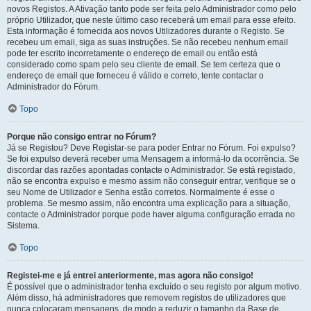
novos Registos. A Ativação tanto pode ser feita pelo Administrador como pelo
próprio Utilizador, que neste último caso receberá um email para esse efeito.
Esta informação é fornecida aos novos Utilizadores durante o Registo. Se
recebeu um email, siga as suas instruções. Se não recebeu nenhum email
pode ter escrito incorretamente o endereço de email ou então está
considerado como spam pelo seu cliente de email. Se tem certeza que o
endereço de email que forneceu é válido e correto, tente contactar o
Administrador do Fórum.
Topo
Porque não consigo entrar no Fórum?
Já se Registou? Deve Registar-se para poder Entrar no Fórum. Foi expulso?
Se foi expulso deverá receber uma Mensagem a informá-lo da ocorrência. Se
discordar das razões apontadas contacte o Administrador. Se está registado,
não se encontra expulso e mesmo assim não conseguir entrar, verifique se o
seu Nome de Utilizador e Senha estão corretos. Normalmente é esse o
problema. Se mesmo assim, não encontra uma explicação para a situação,
contacte o Administrador porque pode haver alguma configuração errada no
Sistema.
Topo
Registei-me e já entrei anteriormente, mas agora não consigo!
É possível que o administrador tenha excluído o seu registo por algum motivo.
Além disso, há administradores que removem registos de utilizadores que
nunca colocaram mensagens, de modo a reduzir o tamanho da Base de