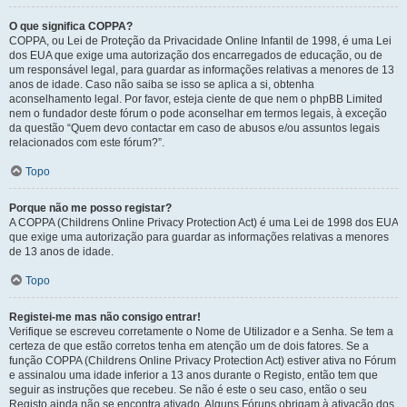
O que significa COPPA?
COPPA, ou Lei de Proteção da Privacidade Online Infantil de 1998, é uma Lei
dos EUA que exige uma autorização dos encarregados de educação, ou de
um responsável legal, para guardar as informações relativas a menores de 13
anos de idade. Caso não saiba se isso se aplica a si, obtenha
aconselhamento legal. Por favor, esteja ciente de que nem o phpBB Limited
nem o fundador deste fórum o pode aconselhar em termos legais, à exceção
da questão “Quem devo contactar em caso de abusos e/ou assuntos legais
relacionados com este fórum?”.
Topo
Porque não me posso registar?
A COPPA (Childrens Online Privacy Protection Act) é uma Lei de 1998 dos EUA
que exige uma autorização para guardar as informações relativas a menores
de 13 anos de idade.
Topo
Registei-me mas não consigo entrar!
Verifique se escreveu corretamente o Nome de Utilizador e a Senha. Se tem a
certeza de que estão corretos tenha em atenção um de dois fatores. Se a
função COPPA (Childrens Online Privacy Protection Act) estiver ativa no Fórum
e assinalou uma idade inferior a 13 anos durante o Registo, então tem que
seguir as instruções que recebeu. Se não é este o seu caso, então o seu
Registo ainda não se encontra ativado. Alguns Fóruns obrigam à ativação dos