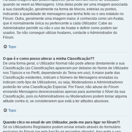
quando se veem as Mensagens. Uma delas pode ser uma imagem associada
à sua classificação, geralmente na forma de blocos, estrelas ou pontos,
indicando a quantidade de mensagens que tenha feito ou o seu estatuto no
Fórum. Outra, geralmente uma imagem maior, é conhecida como um Avatar,
que é normalmente única ou pertencente a cada Utilizador. Cabe ao
Administrador permitir ou não o uso de Avatar e definir como podem ser
usados. Se não conseguir utilizar Avatares, contacte o Administrador do
Fórum.
Topo
O que é e como posso alterar a minha Classificação??
De uma forma geral, o Utilizador Normal não pode alterar diretamente a sua
Classificação (as Classificações aparecem por debaixo do Nome de Utilizador
nos Tópicos e no Perfil, dependendo do Tema em uso). A maior parte das
Classificação existentes, indicam o Número de Mensagens enviadas ou
indicam certo tipo de Utilizadores, ou seja, Moderadores e Administradores
poderão ter uma Classificação Especial. Por Favor, não abuse do Fórum
enviando Mensagens desnecessárias apenas para aumentar o Nível da sua
Classificação, pois os Administradores ou Moderadores podem tomar alguma
atitude contra si, se considerarem que está a ter atitudes abusivas.
Topo
Quando clico no email de um Utilizador, pede-me para ligar no fórum?!
Só os Utilizadores Registados podem enviar emails através do formulário
exclusivo do Fórum (se esta função se encontrar ativada). Isso evita o uso