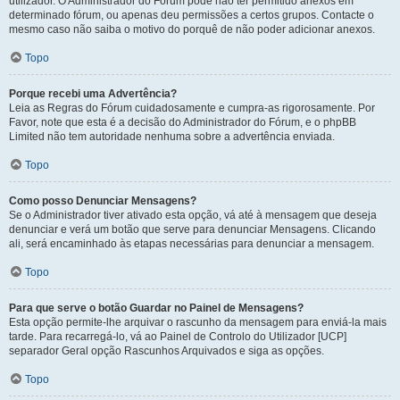
utilizador. O Administrador do Fórum pode não ter permitido anexos em
determinado fórum, ou apenas deu permissões a certos grupos. Contacte o
mesmo caso não saiba o motivo do porquê de não poder adicionar anexos.
Topo
Porque recebi uma Advertência?
Leia as Regras do Fórum cuidadosamente e cumpra-as rigorosamente. Por
Favor, note que esta é a decisão do Administrador do Fórum, e o phpBB
Limited não tem autoridade nenhuma sobre a advertência enviada.
Topo
Como posso Denunciar Mensagens?
Se o Administrador tiver ativado esta opção, vá até à mensagem que deseja
denunciar e verá um botão que serve para denunciar Mensagens. Clicando
ali, será encaminhado às etapas necessárias para denunciar a mensagem.
Topo
Para que serve o botão Guardar no Painel de Mensagens?
Esta opção permite-lhe arquivar o rascunho da mensagem para enviá-la mais
tarde. Para recarregá-lo, vá ao Painel de Controlo do Utilizador [UCP]
separador Geral opção Rascunhos Arquivados e siga as opções.
Topo