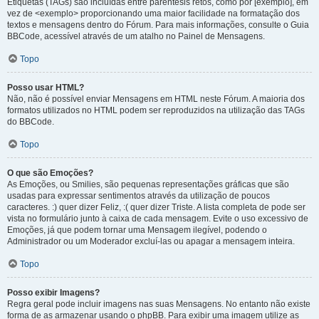
Etiquetas (TAGs) são incluídas entre parêntesis retos, como por [exemplo], em
vez de <exemplo> proporcionando uma maior facilidade na formatação dos
textos e mensagens dentro do Fórum. Para mais informações, consulte o Guia
BBCode, acessível através de um atalho no Painel de Mensagens.
Topo
Posso usar HTML?
Não, não é possível enviar Mensagens em HTML neste Fórum. A maioria dos
formatos utilizados no HTML podem ser reproduzidos na utilização das TAGs
do BBCode.
Topo
O que são Emoções?
As Emoções, ou Smilies, são pequenas representações gráficas que são
usadas para expressar sentimentos através da utilização de poucos
caracteres. :) quer dizer Feliz, :( quer dizer Triste. A lista completa de pode ser
vista no formulário junto à caixa de cada mensagem. Evite o uso excessivo de
Emoções, já que podem tornar uma Mensagem ilegível, podendo o
Administrador ou um Moderador excluí-las ou apagar a mensagem inteira.
Topo
Posso exibir Imagens?
Regra geral pode incluir imagens nas suas Mensagens. No entanto não existe
forma de as armazenar usando o phpBB. Para exibir uma imagem utilize as