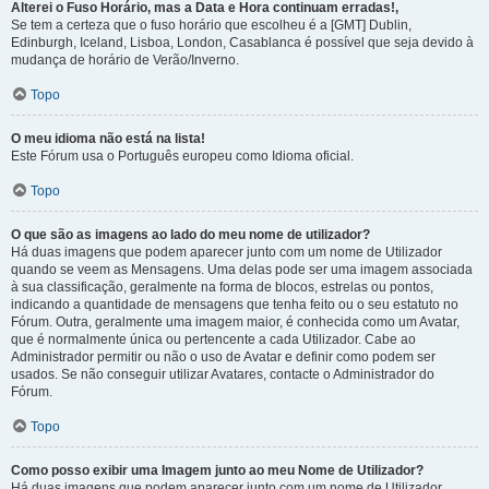
Alterei o Fuso Horário, mas a Data e Hora continuam erradas!,
Se tem a certeza que o fuso horário que escolheu é a [GMT] Dublin,
Edinburgh, Iceland, Lisboa, London, Casablanca é possível que seja devido à
mudança de horário de Verão/Inverno.
Topo
O meu idioma não está na lista!
Este Fórum usa o Português europeu como Idioma oficial.
Topo
O que são as imagens ao lado do meu nome de utilizador?
Há duas imagens que podem aparecer junto com um nome de Utilizador
quando se veem as Mensagens. Uma delas pode ser uma imagem associada
à sua classificação, geralmente na forma de blocos, estrelas ou pontos,
indicando a quantidade de mensagens que tenha feito ou o seu estatuto no
Fórum. Outra, geralmente uma imagem maior, é conhecida como um Avatar,
que é normalmente única ou pertencente a cada Utilizador. Cabe ao
Administrador permitir ou não o uso de Avatar e definir como podem ser
usados. Se não conseguir utilizar Avatares, contacte o Administrador do
Fórum.
Topo
Como posso exibir uma Imagem junto ao meu Nome de Utilizador?
Há duas imagens que podem aparecer junto com um nome de Utilizador