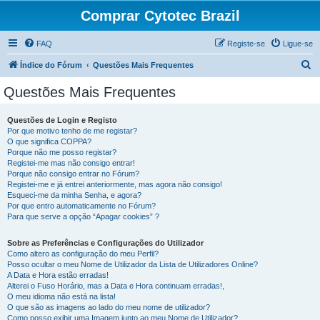
Comprar Cytotec Brazil
FAQ
Registe-se
Ligue-se
P
Índice do Fórum
Questões Mais Frequentes
e
Questões Mais Frequentes
s
q
Questões de Login e Registo
Por que motivo tenho de me registar?
u
O que significa COPPA?
i
Porque não me posso registar?
Registei-me mas não consigo entrar!
s
Porque não consigo entrar no Fórum?
Registei-me e já entrei anteriormente, mas agora não consigo!
a
Esqueci-me da minha Senha, e agora?
r
Por que entro automaticamente no Fórum?
Para que serve a opção “Apagar cookies” ?
Sobre as Preferências e Configurações do Utilizador
Como altero as configuração do meu Perfil?
Posso ocultar o meu Nome de Utilizador da Lista de Utilizadores Online?
A Data e Hora estão erradas!
Alterei o Fuso Horário, mas a Data e Hora continuam erradas!,
O meu idioma não está na lista!
O que são as imagens ao lado do meu nome de utilizador?
Como posso exibir uma Imagem junto ao meu Nome de Utilizador?