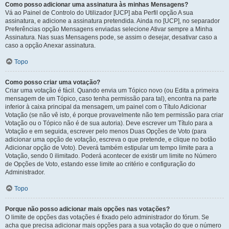
Como posso adicionar uma assinatura às minhas Mensagens?
Vá ao Painel de Controlo do Utilizador [UCP] aba Perfil opção A sua
assinatura, e adicione a assinatura pretendida. Ainda no [UCP], no separador
Preferências opção Mensagens enviadas selecione Ativar sempre a Minha
Assinatura. Nas suas Mensagens pode, se assim o desejar, desativar caso a
caso a opção Anexar assinatura.
Topo
Como posso criar uma votação?
Criar uma votação é fácil. Quando envia um Tópico novo (ou Edita a primeira
mensagem de um Tópico, caso tenha permissão para tal), encontra na parte
inferior à caixa principal da mensagem, um painel com o Título Adicionar
Votação (se não vê isto, é porque provavelmente não tem permissão para criar
Votação ou o Tópico não é de sua autoria). Deve escrever um Título para a
Votação e em seguida, escrever pelo menos Duas Opções de Voto (para
adicionar uma opção de votação, escreva o que pretende, e clique no botão
Adicionar opção de Voto). Deverá também estipular um tempo limite para a
Votação, sendo 0 ilimitado. Poderá acontecer de existir um limite no Número
de Opções de Voto, estando esse limite ao critério e configuração do
Administrador.
Topo
Porque não posso adicionar mais opções nas votações?
O limite de opções das votações é fixado pelo administrador do fórum. Se
acha que precisa adicionar mais opções para a sua votação do que o número