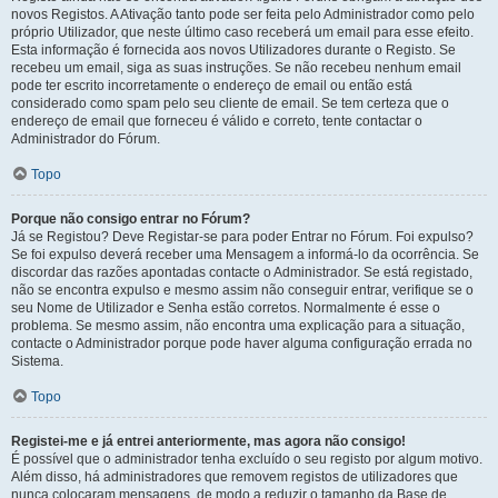
novos Registos. A Ativação tanto pode ser feita pelo Administrador como pelo
próprio Utilizador, que neste último caso receberá um email para esse efeito.
Esta informação é fornecida aos novos Utilizadores durante o Registo. Se
recebeu um email, siga as suas instruções. Se não recebeu nenhum email
pode ter escrito incorretamente o endereço de email ou então está
considerado como spam pelo seu cliente de email. Se tem certeza que o
endereço de email que forneceu é válido e correto, tente contactar o
Administrador do Fórum.
Topo
Porque não consigo entrar no Fórum?
Já se Registou? Deve Registar-se para poder Entrar no Fórum. Foi expulso?
Se foi expulso deverá receber uma Mensagem a informá-lo da ocorrência. Se
discordar das razões apontadas contacte o Administrador. Se está registado,
não se encontra expulso e mesmo assim não conseguir entrar, verifique se o
seu Nome de Utilizador e Senha estão corretos. Normalmente é esse o
problema. Se mesmo assim, não encontra uma explicação para a situação,
contacte o Administrador porque pode haver alguma configuração errada no
Sistema.
Topo
Registei-me e já entrei anteriormente, mas agora não consigo!
É possível que o administrador tenha excluído o seu registo por algum motivo.
Além disso, há administradores que removem registos de utilizadores que
nunca colocaram mensagens, de modo a reduzir o tamanho da Base de