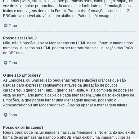
Etiquetas (TAGs) são incluídas entre parêntesis retos, como por [exemplo], em
vez de <exemplo> proporcionando uma maior facilidade na formatação dos
textos e mensagens dentro do Fórum. Para mais informações, consulte o Guia
BBCode, acessível através de um atalho no Painel de Mensagens.
Topo
Posso usar HTML?
Não, não é possível enviar Mensagens em HTML neste Fórum. A maioria dos
formatos utilizados no HTML podem ser reproduzidos na utilização das TAGs
do BBCode.
Topo
O que são Emoções?
As Emoções, ou Smilies, são pequenas representações gráficas que são
usadas para expressar sentimentos através da utilização de poucos
caracteres. :) quer dizer Feliz, :( quer dizer Triste. A lista completa de pode ser
vista no formulário junto à caixa de cada mensagem. Evite o uso excessivo de
Emoções, já que podem tornar uma Mensagem ilegível, podendo o
Administrador ou um Moderador excluí-las ou apagar a mensagem inteira.
Topo
Posso exibir Imagens?
Regra geral pode incluir imagens nas suas Mensagens. No entanto não existe
forma de as armazenar usando o phpBB. Para exibir uma imagem utilize as