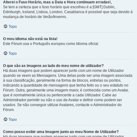
Alterei o Fuso Horário, mas a Data e Hora continuam erradas!,
Se tem a certeza que o fuso horário que escolheu é a [GMT] Dublin,
Edinburgh, Iceland, Lisboa, London, Casablanca é possível que seja devido à
mudança de horário de Verão/Inverno.
Topo
O meu idioma não está na lista!
Este Fórum usa o Português europeu como Idioma oficial.
Topo
O que são as imagens ao lado do meu nome de utilizador?
Há duas imagens que podem aparecer junto com um nome de Utilizador
quando se veem as Mensagens. Uma delas pode ser uma imagem associada
à sua classificação, geralmente na forma de blocos, estrelas ou pontos,
indicando a quantidade de mensagens que tenha feito ou o seu estatuto no
Fórum. Outra, geralmente uma imagem maior, é conhecida como um Avatar,
que é normalmente única ou pertencente a cada Utilizador. Cabe ao
Administrador permitir ou não o uso de Avatar e definir como podem ser
usados. Se não conseguir utilizar Avatares, contacte o Administrador do
Fórum.
Topo
Como posso exibir uma Imagem junto ao meu Nome de Utilizador?
Há duas imagens que podem aparecer junto com um nome de Utilizador