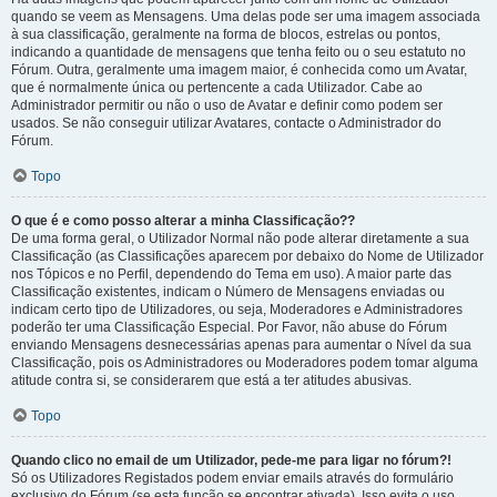
quando se veem as Mensagens. Uma delas pode ser uma imagem associada
à sua classificação, geralmente na forma de blocos, estrelas ou pontos,
indicando a quantidade de mensagens que tenha feito ou o seu estatuto no
Fórum. Outra, geralmente uma imagem maior, é conhecida como um Avatar,
que é normalmente única ou pertencente a cada Utilizador. Cabe ao
Administrador permitir ou não o uso de Avatar e definir como podem ser
usados. Se não conseguir utilizar Avatares, contacte o Administrador do
Fórum.
Topo
O que é e como posso alterar a minha Classificação??
De uma forma geral, o Utilizador Normal não pode alterar diretamente a sua
Classificação (as Classificações aparecem por debaixo do Nome de Utilizador
nos Tópicos e no Perfil, dependendo do Tema em uso). A maior parte das
Classificação existentes, indicam o Número de Mensagens enviadas ou
indicam certo tipo de Utilizadores, ou seja, Moderadores e Administradores
poderão ter uma Classificação Especial. Por Favor, não abuse do Fórum
enviando Mensagens desnecessárias apenas para aumentar o Nível da sua
Classificação, pois os Administradores ou Moderadores podem tomar alguma
atitude contra si, se considerarem que está a ter atitudes abusivas.
Topo
Quando clico no email de um Utilizador, pede-me para ligar no fórum?!
Só os Utilizadores Registados podem enviar emails através do formulário
exclusivo do Fórum (se esta função se encontrar ativada). Isso evita o uso