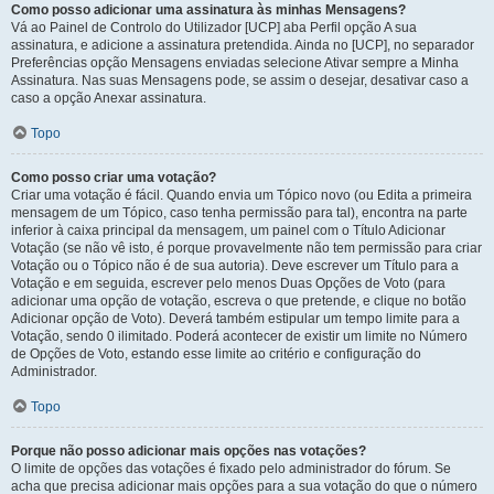
Como posso adicionar uma assinatura às minhas Mensagens?
Vá ao Painel de Controlo do Utilizador [UCP] aba Perfil opção A sua
assinatura, e adicione a assinatura pretendida. Ainda no [UCP], no separador
Preferências opção Mensagens enviadas selecione Ativar sempre a Minha
Assinatura. Nas suas Mensagens pode, se assim o desejar, desativar caso a
caso a opção Anexar assinatura.
Topo
Como posso criar uma votação?
Criar uma votação é fácil. Quando envia um Tópico novo (ou Edita a primeira
mensagem de um Tópico, caso tenha permissão para tal), encontra na parte
inferior à caixa principal da mensagem, um painel com o Título Adicionar
Votação (se não vê isto, é porque provavelmente não tem permissão para criar
Votação ou o Tópico não é de sua autoria). Deve escrever um Título para a
Votação e em seguida, escrever pelo menos Duas Opções de Voto (para
adicionar uma opção de votação, escreva o que pretende, e clique no botão
Adicionar opção de Voto). Deverá também estipular um tempo limite para a
Votação, sendo 0 ilimitado. Poderá acontecer de existir um limite no Número
de Opções de Voto, estando esse limite ao critério e configuração do
Administrador.
Topo
Porque não posso adicionar mais opções nas votações?
O limite de opções das votações é fixado pelo administrador do fórum. Se
acha que precisa adicionar mais opções para a sua votação do que o número