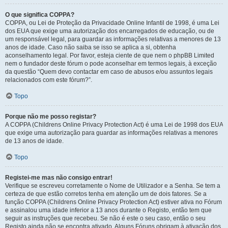
O que significa COPPA?
COPPA, ou Lei de Proteção da Privacidade Online Infantil de 1998, é uma Lei
dos EUA que exige uma autorização dos encarregados de educação, ou de
um responsável legal, para guardar as informações relativas a menores de 13
anos de idade. Caso não saiba se isso se aplica a si, obtenha
aconselhamento legal. Por favor, esteja ciente de que nem o phpBB Limited
nem o fundador deste fórum o pode aconselhar em termos legais, à exceção
da questão “Quem devo contactar em caso de abusos e/ou assuntos legais
relacionados com este fórum?”.
Topo
Porque não me posso registar?
A COPPA (Childrens Online Privacy Protection Act) é uma Lei de 1998 dos EUA
que exige uma autorização para guardar as informações relativas a menores
de 13 anos de idade.
Topo
Registei-me mas não consigo entrar!
Verifique se escreveu corretamente o Nome de Utilizador e a Senha. Se tem a
certeza de que estão corretos tenha em atenção um de dois fatores. Se a
função COPPA (Childrens Online Privacy Protection Act) estiver ativa no Fórum
e assinalou uma idade inferior a 13 anos durante o Registo, então tem que
seguir as instruções que recebeu. Se não é este o seu caso, então o seu
Registo ainda não se encontra ativado. Alguns Fóruns obrigam à ativação dos