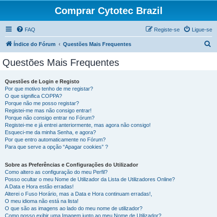
Comprar Cytotec Brazil
FAQ
Registe-se
Ligue-se
P
Índice do Fórum
Questões Mais Frequentes
e
Questões Mais Frequentes
s
q
Questões de Login e Registo
Por que motivo tenho de me registar?
u
O que significa COPPA?
i
Porque não me posso registar?
Registei-me mas não consigo entrar!
s
Porque não consigo entrar no Fórum?
Registei-me e já entrei anteriormente, mas agora não consigo!
a
Esqueci-me da minha Senha, e agora?
r
Por que entro automaticamente no Fórum?
Para que serve a opção “Apagar cookies” ?
Sobre as Preferências e Configurações do Utilizador
Como altero as configuração do meu Perfil?
Posso ocultar o meu Nome de Utilizador da Lista de Utilizadores Online?
A Data e Hora estão erradas!
Alterei o Fuso Horário, mas a Data e Hora continuam erradas!,
O meu idioma não está na lista!
O que são as imagens ao lado do meu nome de utilizador?
Como posso exibir uma Imagem junto ao meu Nome de Utilizador?