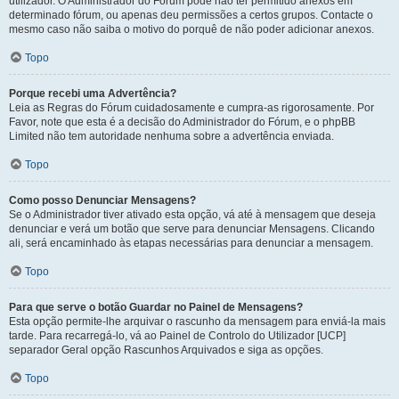
utilizador. O Administrador do Fórum pode não ter permitido anexos em
determinado fórum, ou apenas deu permissões a certos grupos. Contacte o
mesmo caso não saiba o motivo do porquê de não poder adicionar anexos.
Topo
Porque recebi uma Advertência?
Leia as Regras do Fórum cuidadosamente e cumpra-as rigorosamente. Por
Favor, note que esta é a decisão do Administrador do Fórum, e o phpBB
Limited não tem autoridade nenhuma sobre a advertência enviada.
Topo
Como posso Denunciar Mensagens?
Se o Administrador tiver ativado esta opção, vá até à mensagem que deseja
denunciar e verá um botão que serve para denunciar Mensagens. Clicando
ali, será encaminhado às etapas necessárias para denunciar a mensagem.
Topo
Para que serve o botão Guardar no Painel de Mensagens?
Esta opção permite-lhe arquivar o rascunho da mensagem para enviá-la mais
tarde. Para recarregá-lo, vá ao Painel de Controlo do Utilizador [UCP]
separador Geral opção Rascunhos Arquivados e siga as opções.
Topo