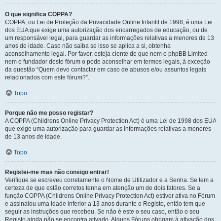
O que significa COPPA?
COPPA, ou Lei de Proteção da Privacidade Online Infantil de 1998, é uma Lei
dos EUA que exige uma autorização dos encarregados de educação, ou de
um responsável legal, para guardar as informações relativas a menores de 13
anos de idade. Caso não saiba se isso se aplica a si, obtenha
aconselhamento legal. Por favor, esteja ciente de que nem o phpBB Limited
nem o fundador deste fórum o pode aconselhar em termos legais, à exceção
da questão “Quem devo contactar em caso de abusos e/ou assuntos legais
relacionados com este fórum?”.
Topo
Porque não me posso registar?
A COPPA (Childrens Online Privacy Protection Act) é uma Lei de 1998 dos EUA
que exige uma autorização para guardar as informações relativas a menores
de 13 anos de idade.
Topo
Registei-me mas não consigo entrar!
Verifique se escreveu corretamente o Nome de Utilizador e a Senha. Se tem a
certeza de que estão corretos tenha em atenção um de dois fatores. Se a
função COPPA (Childrens Online Privacy Protection Act) estiver ativa no Fórum
e assinalou uma idade inferior a 13 anos durante o Registo, então tem que
seguir as instruções que recebeu. Se não é este o seu caso, então o seu
Registo ainda não se encontra ativado. Alguns Fóruns obrigam à ativação dos