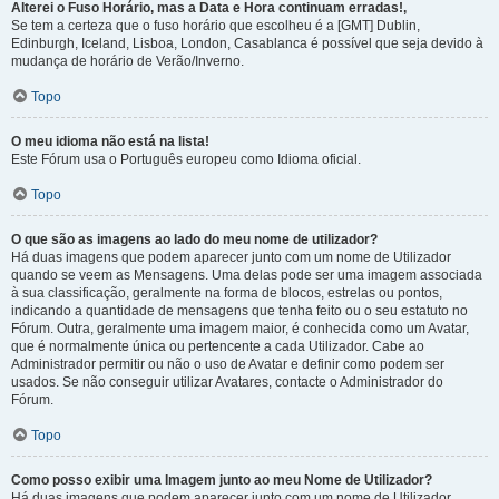
Alterei o Fuso Horário, mas a Data e Hora continuam erradas!,
Se tem a certeza que o fuso horário que escolheu é a [GMT] Dublin,
Edinburgh, Iceland, Lisboa, London, Casablanca é possível que seja devido à
mudança de horário de Verão/Inverno.
Topo
O meu idioma não está na lista!
Este Fórum usa o Português europeu como Idioma oficial.
Topo
O que são as imagens ao lado do meu nome de utilizador?
Há duas imagens que podem aparecer junto com um nome de Utilizador
quando se veem as Mensagens. Uma delas pode ser uma imagem associada
à sua classificação, geralmente na forma de blocos, estrelas ou pontos,
indicando a quantidade de mensagens que tenha feito ou o seu estatuto no
Fórum. Outra, geralmente uma imagem maior, é conhecida como um Avatar,
que é normalmente única ou pertencente a cada Utilizador. Cabe ao
Administrador permitir ou não o uso de Avatar e definir como podem ser
usados. Se não conseguir utilizar Avatares, contacte o Administrador do
Fórum.
Topo
Como posso exibir uma Imagem junto ao meu Nome de Utilizador?
Há duas imagens que podem aparecer junto com um nome de Utilizador