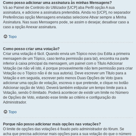
Como posso adicionar uma assinatura às minhas Mensagens?
Vá ao Painel de Controlo do Utilizador [UCP] aba Perfil opção A sua
assinatura, e adicione a assinatura pretendida. Ainda no [UCP], no separador
Preferências opção Mensagens enviadas selecione Ativar sempre a Minha
Assinatura. Nas suas Mensagens pode, se assim o desejar, desativar caso a
caso a opção Anexar assinatura.
Topo
Como posso criar uma votação?
Criar uma votação é fácil. Quando envia um Tópico novo (ou Edita a primeira
mensagem de um Tópico, caso tenha permissão para tal), encontra na parte
inferior à caixa principal da mensagem, um painel com o Título Adicionar
Votação (se não vê isto, é porque provavelmente não tem permissão para criar
Votação ou o Tópico não é de sua autoria). Deve escrever um Título para a
Votação e em seguida, escrever pelo menos Duas Opções de Voto (para
adicionar uma opção de votação, escreva o que pretende, e clique no botão
Adicionar opção de Voto). Deverá também estipular um tempo limite para a
Votação, sendo 0 ilimitado. Poderá acontecer de existir um limite no Número
de Opções de Voto, estando esse limite ao critério e configuração do
Administrador.
Topo
Porque não posso adicionar mais opções nas votações?
O limite de opções das votações é fixado pelo administrador do fórum. Se
acha que precisa adicionar mais opções para a sua votação do que o número