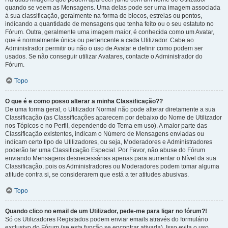
quando se veem as Mensagens. Uma delas pode ser uma imagem associada
à sua classificação, geralmente na forma de blocos, estrelas ou pontos,
indicando a quantidade de mensagens que tenha feito ou o seu estatuto no
Fórum. Outra, geralmente uma imagem maior, é conhecida como um Avatar,
que é normalmente única ou pertencente a cada Utilizador. Cabe ao
Administrador permitir ou não o uso de Avatar e definir como podem ser
usados. Se não conseguir utilizar Avatares, contacte o Administrador do
Fórum.
Topo
O que é e como posso alterar a minha Classificação??
De uma forma geral, o Utilizador Normal não pode alterar diretamente a sua
Classificação (as Classificações aparecem por debaixo do Nome de Utilizador
nos Tópicos e no Perfil, dependendo do Tema em uso). A maior parte das
Classificação existentes, indicam o Número de Mensagens enviadas ou
indicam certo tipo de Utilizadores, ou seja, Moderadores e Administradores
poderão ter uma Classificação Especial. Por Favor, não abuse do Fórum
enviando Mensagens desnecessárias apenas para aumentar o Nível da sua
Classificação, pois os Administradores ou Moderadores podem tomar alguma
atitude contra si, se considerarem que está a ter atitudes abusivas.
Topo
Quando clico no email de um Utilizador, pede-me para ligar no fórum?!
Só os Utilizadores Registados podem enviar emails através do formulário
exclusivo do Fórum (se esta função se encontrar ativada). Isso evita o uso