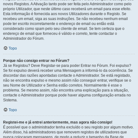
novos Registos. A Ativação tanto pode ser feita pelo Administrador como pelo
próprio Utilizador, que neste último caso receberá um email para esse efeito.
Esta informação é fornecida aos novos Utilizadores durante o Registo. Se
recebeu um email, siga as suas instruções. Se não recebeu nenhum email
pode ter escrito incorretamente o endereço de email ou então está
considerado como spam pelo seu cliente de email. Se tem certeza que o
endereço de email que forneceu é válido e correto, tente contactar o
Administrador do Fórum.
Topo
Porque não consigo entrar no Fórum?
Já se Registou? Deve Registar-se para poder Entrar no Fórum. Foi expulso?
Se foi expulso deverá receber uma Mensagem a informá-lo da ocorrência. Se
discordar das razões apontadas contacte o Administrador. Se está registado,
não se encontra expulso e mesmo assim não conseguir entrar, verifique se o
seu Nome de Utilizador e Senha estão corretos. Normalmente é esse o
problema. Se mesmo assim, não encontra uma explicação para a situação,
contacte o Administrador porque pode haver alguma configuração errada no
Sistema.
Topo
Registei-me e já entrei anteriormente, mas agora não consigo!
É possível que o administrador tenha excluído o seu registo por algum motivo.
Além disso, há administradores que removem registos de utilizadores que
nunca colocaram mensagens, de modo a reduzir o tamanho da Base de