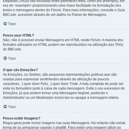
Etiquetas (TAGs) são incluídas entre parêntesis retos, como por [exemplo], em
vez de <exemplo> proporcionando uma maior facilidade na formatação dos
textos e mensagens dentro do Fórum. Para mais informações, consulte o Guia
BBCode, acessível através de um atalho no Painel de Mensagens.
Topo
Posso usar HTML?
Não, não é possível enviar Mensagens em HTML neste Fórum. A maioria dos
formatos utilizados no HTML podem ser reproduzidos na utilização das TAGs
do BBCode.
Topo
O que são Emoções?
As Emoções, ou Smilies, são pequenas representações gráficas que são
usadas para expressar sentimentos através da utilização de poucos
caracteres. :) quer dizer Feliz, :( quer dizer Triste. A lista completa de pode ser
vista no formulário junto à caixa de cada mensagem. Evite o uso excessivo de
Emoções, já que podem tornar uma Mensagem ilegível, podendo o
Administrador ou um Moderador excluí-las ou apagar a mensagem inteira.
Topo
Posso exibir Imagens?
Regra geral pode incluir imagens nas suas Mensagens. No entanto não existe
forma de as armazenar usando o phpBB. Para exibir uma imagem utilize as