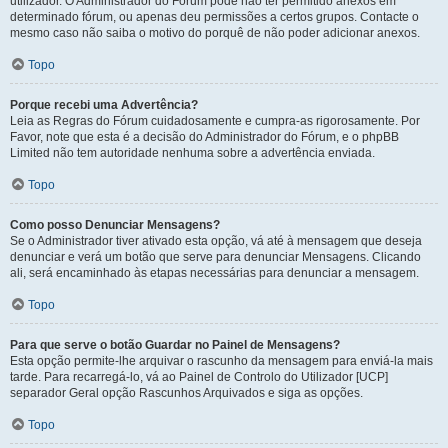
utilizador. O Administrador do Fórum pode não ter permitido anexos em
determinado fórum, ou apenas deu permissões a certos grupos. Contacte o
mesmo caso não saiba o motivo do porquê de não poder adicionar anexos.
Topo
Porque recebi uma Advertência?
Leia as Regras do Fórum cuidadosamente e cumpra-as rigorosamente. Por
Favor, note que esta é a decisão do Administrador do Fórum, e o phpBB
Limited não tem autoridade nenhuma sobre a advertência enviada.
Topo
Como posso Denunciar Mensagens?
Se o Administrador tiver ativado esta opção, vá até à mensagem que deseja
denunciar e verá um botão que serve para denunciar Mensagens. Clicando
ali, será encaminhado às etapas necessárias para denunciar a mensagem.
Topo
Para que serve o botão Guardar no Painel de Mensagens?
Esta opção permite-lhe arquivar o rascunho da mensagem para enviá-la mais
tarde. Para recarregá-lo, vá ao Painel de Controlo do Utilizador [UCP]
separador Geral opção Rascunhos Arquivados e siga as opções.
Topo