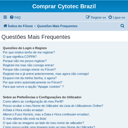
Comprar Cytotec Brazil
FAQ
Registe-se
Ligue-se
P
Índice do Fórum
Questões Mais Frequentes
e
Questões Mais Frequentes
s
q
Questões de Login e Registo
Por que motivo tenho de me registar?
u
O que significa COPPA?
i
Porque não me posso registar?
Registei-me mas não consigo entrar!
s
Porque não consigo entrar no Fórum?
Registei-me e já entrei anteriormente, mas agora não consigo!
a
Esqueci-me da minha Senha, e agora?
r
Por que entro automaticamente no Fórum?
Para que serve a opção “Apagar cookies” ?
Sobre as Preferências e Configurações do Utilizador
Como altero as configuração do meu Perfil?
Posso ocultar o meu Nome de Utilizador da Lista de Utilizadores Online?
A Data e Hora estão erradas!
Alterei o Fuso Horário, mas a Data e Hora continuam erradas!,
O meu idioma não está na lista!
O que são as imagens ao lado do meu nome de utilizador?
Como posso exibir uma Imagem junto ao meu Nome de Utilizador?