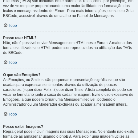
Etiquetas (TAGs) são incluídas entre parêntesis retos, como por [exemplo], em
vez de <exemplo> proporcionando uma maior facilidade na formatação dos
textos e mensagens dentro do Fórum. Para mais informações, consulte o Guia
BBCode, acessível através de um atalho no Painel de Mensagens.
Topo
Posso usar HTML?
Não, não é possível enviar Mensagens em HTML neste Fórum. A maioria dos
formatos utilizados no HTML podem ser reproduzidos na utilização das TAGs
do BBCode.
Topo
O que são Emoções?
As Emoções, ou Smilies, são pequenas representações gráficas que são
usadas para expressar sentimentos através da utilização de poucos
caracteres. :) quer dizer Feliz, :( quer dizer Triste. A lista completa de pode ser
vista no formulário junto à caixa de cada mensagem. Evite o uso excessivo de
Emoções, já que podem tornar uma Mensagem ilegível, podendo o
Administrador ou um Moderador excluí-las ou apagar a mensagem inteira.
Topo
Posso exibir Imagens?
Regra geral pode incluir imagens nas suas Mensagens. No entanto não existe
forma de as armazenar usando o phpBB. Para exibir uma imagem utilize as