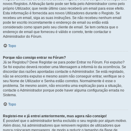
novos Registos. A Ativação tanto pode ser feita pelo Administrador como pelo
próprio Utilizador, que neste último caso receberá um email para esse efeito.
Esta informação é fornecida aos novos Utilizadores durante o Registo. Se
recebeu um email, siga as suas instruções. Se não recebeu nenhum email
pode ter escrito incorretamente o endereço de email ou então está
considerado como spam pelo seu cliente de email. Se tem certeza que o
endereço de email que forneceu é válido e correto, tente contactar o
Administrador do Fórum.
Topo
Porque não consigo entrar no Fórum?
Já se Registou? Deve Registar-se para poder Entrar no Fórum. Foi expulso?
Se foi expulso deverá receber uma Mensagem a informá-lo da ocorrência. Se
discordar das razões apontadas contacte o Administrador. Se está registado,
não se encontra expulso e mesmo assim não conseguir entrar, verifique se o
seu Nome de Utilizador e Senha estão corretos. Normalmente é esse o
problema. Se mesmo assim, não encontra uma explicação para a situação,
contacte o Administrador porque pode haver alguma configuração errada no
Sistema.
Topo
Registei-me e já entrei anteriormente, mas agora não consigo!
É possível que o administrador tenha excluído o seu registo por algum motivo.
Além disso, há administradores que removem registos de utilizadores que
nunca colocaram mensagens, de modo a reduzir o tamanho da Base de