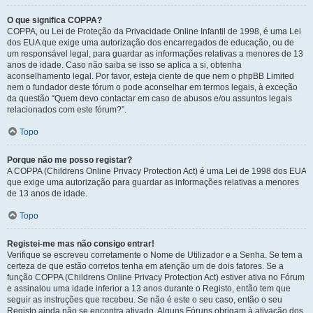
O que significa COPPA?
COPPA, ou Lei de Proteção da Privacidade Online Infantil de 1998, é uma Lei
dos EUA que exige uma autorização dos encarregados de educação, ou de
um responsável legal, para guardar as informações relativas a menores de 13
anos de idade. Caso não saiba se isso se aplica a si, obtenha
aconselhamento legal. Por favor, esteja ciente de que nem o phpBB Limited
nem o fundador deste fórum o pode aconselhar em termos legais, à exceção
da questão “Quem devo contactar em caso de abusos e/ou assuntos legais
relacionados com este fórum?”.
Topo
Porque não me posso registar?
A COPPA (Childrens Online Privacy Protection Act) é uma Lei de 1998 dos EUA
que exige uma autorização para guardar as informações relativas a menores
de 13 anos de idade.
Topo
Registei-me mas não consigo entrar!
Verifique se escreveu corretamente o Nome de Utilizador e a Senha. Se tem a
certeza de que estão corretos tenha em atenção um de dois fatores. Se a
função COPPA (Childrens Online Privacy Protection Act) estiver ativa no Fórum
e assinalou uma idade inferior a 13 anos durante o Registo, então tem que
seguir as instruções que recebeu. Se não é este o seu caso, então o seu
Registo ainda não se encontra ativado. Alguns Fóruns obrigam à ativação dos