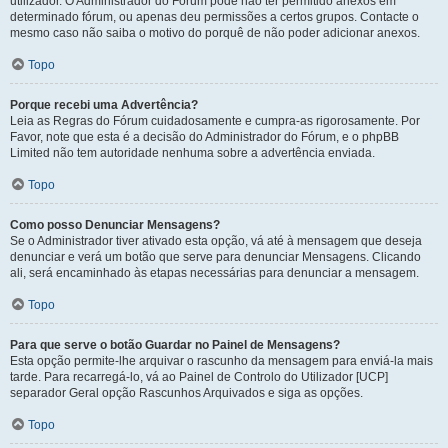
utilizador. O Administrador do Fórum pode não ter permitido anexos em
determinado fórum, ou apenas deu permissões a certos grupos. Contacte o
mesmo caso não saiba o motivo do porquê de não poder adicionar anexos.
Topo
Porque recebi uma Advertência?
Leia as Regras do Fórum cuidadosamente e cumpra-as rigorosamente. Por
Favor, note que esta é a decisão do Administrador do Fórum, e o phpBB
Limited não tem autoridade nenhuma sobre a advertência enviada.
Topo
Como posso Denunciar Mensagens?
Se o Administrador tiver ativado esta opção, vá até à mensagem que deseja
denunciar e verá um botão que serve para denunciar Mensagens. Clicando
ali, será encaminhado às etapas necessárias para denunciar a mensagem.
Topo
Para que serve o botão Guardar no Painel de Mensagens?
Esta opção permite-lhe arquivar o rascunho da mensagem para enviá-la mais
tarde. Para recarregá-lo, vá ao Painel de Controlo do Utilizador [UCP]
separador Geral opção Rascunhos Arquivados e siga as opções.
Topo