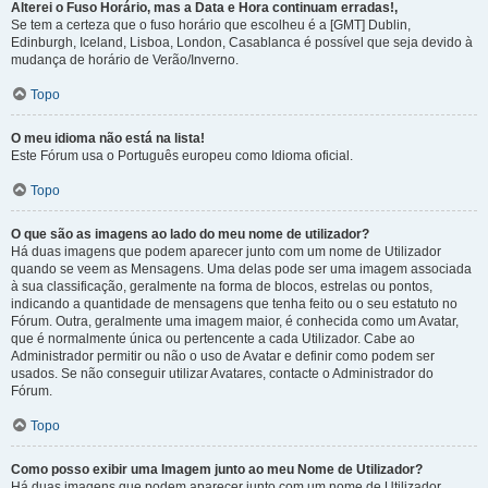
Alterei o Fuso Horário, mas a Data e Hora continuam erradas!,
Se tem a certeza que o fuso horário que escolheu é a [GMT] Dublin,
Edinburgh, Iceland, Lisboa, London, Casablanca é possível que seja devido à
mudança de horário de Verão/Inverno.
Topo
O meu idioma não está na lista!
Este Fórum usa o Português europeu como Idioma oficial.
Topo
O que são as imagens ao lado do meu nome de utilizador?
Há duas imagens que podem aparecer junto com um nome de Utilizador
quando se veem as Mensagens. Uma delas pode ser uma imagem associada
à sua classificação, geralmente na forma de blocos, estrelas ou pontos,
indicando a quantidade de mensagens que tenha feito ou o seu estatuto no
Fórum. Outra, geralmente uma imagem maior, é conhecida como um Avatar,
que é normalmente única ou pertencente a cada Utilizador. Cabe ao
Administrador permitir ou não o uso de Avatar e definir como podem ser
usados. Se não conseguir utilizar Avatares, contacte o Administrador do
Fórum.
Topo
Como posso exibir uma Imagem junto ao meu Nome de Utilizador?
Há duas imagens que podem aparecer junto com um nome de Utilizador