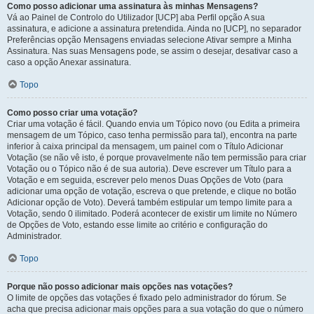
Como posso adicionar uma assinatura às minhas Mensagens?
Vá ao Painel de Controlo do Utilizador [UCP] aba Perfil opção A sua
assinatura, e adicione a assinatura pretendida. Ainda no [UCP], no separador
Preferências opção Mensagens enviadas selecione Ativar sempre a Minha
Assinatura. Nas suas Mensagens pode, se assim o desejar, desativar caso a
caso a opção Anexar assinatura.
Topo
Como posso criar uma votação?
Criar uma votação é fácil. Quando envia um Tópico novo (ou Edita a primeira
mensagem de um Tópico, caso tenha permissão para tal), encontra na parte
inferior à caixa principal da mensagem, um painel com o Título Adicionar
Votação (se não vê isto, é porque provavelmente não tem permissão para criar
Votação ou o Tópico não é de sua autoria). Deve escrever um Título para a
Votação e em seguida, escrever pelo menos Duas Opções de Voto (para
adicionar uma opção de votação, escreva o que pretende, e clique no botão
Adicionar opção de Voto). Deverá também estipular um tempo limite para a
Votação, sendo 0 ilimitado. Poderá acontecer de existir um limite no Número
de Opções de Voto, estando esse limite ao critério e configuração do
Administrador.
Topo
Porque não posso adicionar mais opções nas votações?
O limite de opções das votações é fixado pelo administrador do fórum. Se
acha que precisa adicionar mais opções para a sua votação do que o número