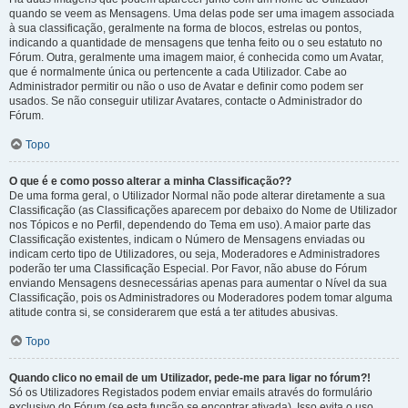
quando se veem as Mensagens. Uma delas pode ser uma imagem associada
à sua classificação, geralmente na forma de blocos, estrelas ou pontos,
indicando a quantidade de mensagens que tenha feito ou o seu estatuto no
Fórum. Outra, geralmente uma imagem maior, é conhecida como um Avatar,
que é normalmente única ou pertencente a cada Utilizador. Cabe ao
Administrador permitir ou não o uso de Avatar e definir como podem ser
usados. Se não conseguir utilizar Avatares, contacte o Administrador do
Fórum.
Topo
O que é e como posso alterar a minha Classificação??
De uma forma geral, o Utilizador Normal não pode alterar diretamente a sua
Classificação (as Classificações aparecem por debaixo do Nome de Utilizador
nos Tópicos e no Perfil, dependendo do Tema em uso). A maior parte das
Classificação existentes, indicam o Número de Mensagens enviadas ou
indicam certo tipo de Utilizadores, ou seja, Moderadores e Administradores
poderão ter uma Classificação Especial. Por Favor, não abuse do Fórum
enviando Mensagens desnecessárias apenas para aumentar o Nível da sua
Classificação, pois os Administradores ou Moderadores podem tomar alguma
atitude contra si, se considerarem que está a ter atitudes abusivas.
Topo
Quando clico no email de um Utilizador, pede-me para ligar no fórum?!
Só os Utilizadores Registados podem enviar emails através do formulário
exclusivo do Fórum (se esta função se encontrar ativada). Isso evita o uso