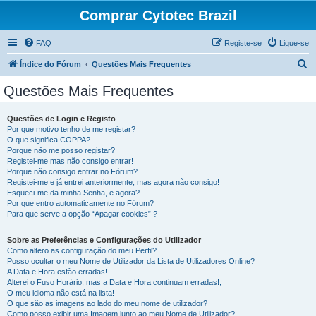
Comprar Cytotec Brazil
FAQ
Registe-se
Ligue-se
P
Índice do Fórum
Questões Mais Frequentes
e
Questões Mais Frequentes
s
q
Questões de Login e Registo
Por que motivo tenho de me registar?
u
O que significa COPPA?
i
Porque não me posso registar?
Registei-me mas não consigo entrar!
s
Porque não consigo entrar no Fórum?
Registei-me e já entrei anteriormente, mas agora não consigo!
a
Esqueci-me da minha Senha, e agora?
r
Por que entro automaticamente no Fórum?
Para que serve a opção “Apagar cookies” ?
Sobre as Preferências e Configurações do Utilizador
Como altero as configuração do meu Perfil?
Posso ocultar o meu Nome de Utilizador da Lista de Utilizadores Online?
A Data e Hora estão erradas!
Alterei o Fuso Horário, mas a Data e Hora continuam erradas!,
O meu idioma não está na lista!
O que são as imagens ao lado do meu nome de utilizador?
Como posso exibir uma Imagem junto ao meu Nome de Utilizador?