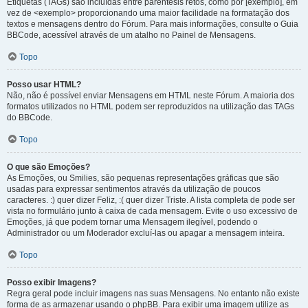
Etiquetas (TAGs) são incluídas entre parêntesis retos, como por [exemplo], em
vez de <exemplo> proporcionando uma maior facilidade na formatação dos
textos e mensagens dentro do Fórum. Para mais informações, consulte o Guia
BBCode, acessível através de um atalho no Painel de Mensagens.
Topo
Posso usar HTML?
Não, não é possível enviar Mensagens em HTML neste Fórum. A maioria dos
formatos utilizados no HTML podem ser reproduzidos na utilização das TAGs
do BBCode.
Topo
O que são Emoções?
As Emoções, ou Smilies, são pequenas representações gráficas que são
usadas para expressar sentimentos através da utilização de poucos
caracteres. :) quer dizer Feliz, :( quer dizer Triste. A lista completa de pode ser
vista no formulário junto à caixa de cada mensagem. Evite o uso excessivo de
Emoções, já que podem tornar uma Mensagem ilegível, podendo o
Administrador ou um Moderador excluí-las ou apagar a mensagem inteira.
Topo
Posso exibir Imagens?
Regra geral pode incluir imagens nas suas Mensagens. No entanto não existe
forma de as armazenar usando o phpBB. Para exibir uma imagem utilize as