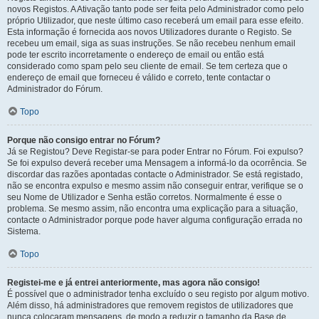
novos Registos. A Ativação tanto pode ser feita pelo Administrador como pelo
próprio Utilizador, que neste último caso receberá um email para esse efeito.
Esta informação é fornecida aos novos Utilizadores durante o Registo. Se
recebeu um email, siga as suas instruções. Se não recebeu nenhum email
pode ter escrito incorretamente o endereço de email ou então está
considerado como spam pelo seu cliente de email. Se tem certeza que o
endereço de email que forneceu é válido e correto, tente contactar o
Administrador do Fórum.
Topo
Porque não consigo entrar no Fórum?
Já se Registou? Deve Registar-se para poder Entrar no Fórum. Foi expulso?
Se foi expulso deverá receber uma Mensagem a informá-lo da ocorrência. Se
discordar das razões apontadas contacte o Administrador. Se está registado,
não se encontra expulso e mesmo assim não conseguir entrar, verifique se o
seu Nome de Utilizador e Senha estão corretos. Normalmente é esse o
problema. Se mesmo assim, não encontra uma explicação para a situação,
contacte o Administrador porque pode haver alguma configuração errada no
Sistema.
Topo
Registei-me e já entrei anteriormente, mas agora não consigo!
É possível que o administrador tenha excluído o seu registo por algum motivo.
Além disso, há administradores que removem registos de utilizadores que
nunca colocaram mensagens, de modo a reduzir o tamanho da Base de