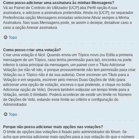
Como posso adicionar uma assinatura às minhas Mensagens?
Vá ao Painel de Controlo do Utilizador [UCP] aba Perfil opção A sua
assinatura, e adicione a assinatura pretendida. Ainda no [UCP], no separador
Preferências opção Mensagens enviadas selecione Ativar sempre a Minha
Assinatura. Nas suas Mensagens pode, se assim o desejar, desativar caso a
caso a opção Anexar assinatura.
Topo
Como posso criar uma votação?
Criar uma votação é fácil. Quando envia um Tópico novo (ou Edita a primeira
mensagem de um Tópico, caso tenha permissão para tal), encontra na parte
inferior à caixa principal da mensagem, um painel com o Título Adicionar
Votação (se não vê isto, é porque provavelmente não tem permissão para criar
Votação ou o Tópico não é de sua autoria). Deve escrever um Título para a
Votação e em seguida, escrever pelo menos Duas Opções de Voto (para
adicionar uma opção de votação, escreva o que pretende, e clique no botão
Adicionar opção de Voto). Deverá também estipular um tempo limite para a
Votação, sendo 0 ilimitado. Poderá acontecer de existir um limite no Número
de Opções de Voto, estando esse limite ao critério e configuração do
Administrador.
Topo
Porque não posso adicionar mais opções nas votações?
O limite de opções das votações é fixado pelo administrador do fórum. Se
acha que precisa adicionar mais opções para a sua votação do que o número