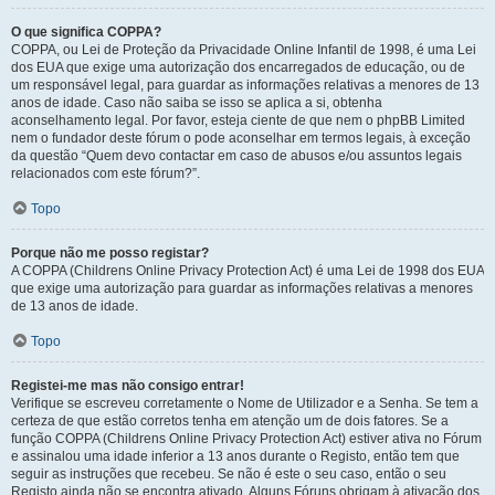
O que significa COPPA?
COPPA, ou Lei de Proteção da Privacidade Online Infantil de 1998, é uma Lei
dos EUA que exige uma autorização dos encarregados de educação, ou de
um responsável legal, para guardar as informações relativas a menores de 13
anos de idade. Caso não saiba se isso se aplica a si, obtenha
aconselhamento legal. Por favor, esteja ciente de que nem o phpBB Limited
nem o fundador deste fórum o pode aconselhar em termos legais, à exceção
da questão “Quem devo contactar em caso de abusos e/ou assuntos legais
relacionados com este fórum?”.
Topo
Porque não me posso registar?
A COPPA (Childrens Online Privacy Protection Act) é uma Lei de 1998 dos EUA
que exige uma autorização para guardar as informações relativas a menores
de 13 anos de idade.
Topo
Registei-me mas não consigo entrar!
Verifique se escreveu corretamente o Nome de Utilizador e a Senha. Se tem a
certeza de que estão corretos tenha em atenção um de dois fatores. Se a
função COPPA (Childrens Online Privacy Protection Act) estiver ativa no Fórum
e assinalou uma idade inferior a 13 anos durante o Registo, então tem que
seguir as instruções que recebeu. Se não é este o seu caso, então o seu
Registo ainda não se encontra ativado. Alguns Fóruns obrigam à ativação dos