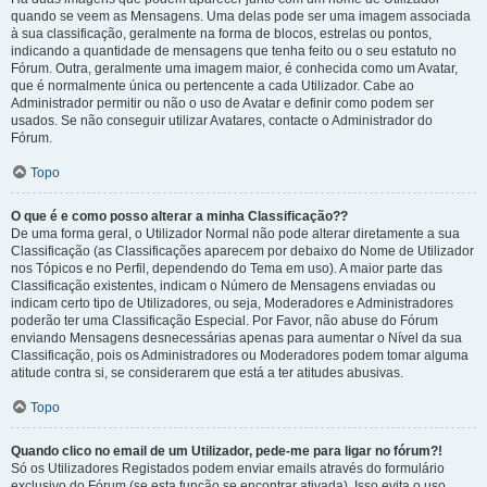
quando se veem as Mensagens. Uma delas pode ser uma imagem associada
à sua classificação, geralmente na forma de blocos, estrelas ou pontos,
indicando a quantidade de mensagens que tenha feito ou o seu estatuto no
Fórum. Outra, geralmente uma imagem maior, é conhecida como um Avatar,
que é normalmente única ou pertencente a cada Utilizador. Cabe ao
Administrador permitir ou não o uso de Avatar e definir como podem ser
usados. Se não conseguir utilizar Avatares, contacte o Administrador do
Fórum.
Topo
O que é e como posso alterar a minha Classificação??
De uma forma geral, o Utilizador Normal não pode alterar diretamente a sua
Classificação (as Classificações aparecem por debaixo do Nome de Utilizador
nos Tópicos e no Perfil, dependendo do Tema em uso). A maior parte das
Classificação existentes, indicam o Número de Mensagens enviadas ou
indicam certo tipo de Utilizadores, ou seja, Moderadores e Administradores
poderão ter uma Classificação Especial. Por Favor, não abuse do Fórum
enviando Mensagens desnecessárias apenas para aumentar o Nível da sua
Classificação, pois os Administradores ou Moderadores podem tomar alguma
atitude contra si, se considerarem que está a ter atitudes abusivas.
Topo
Quando clico no email de um Utilizador, pede-me para ligar no fórum?!
Só os Utilizadores Registados podem enviar emails através do formulário
exclusivo do Fórum (se esta função se encontrar ativada). Isso evita o uso