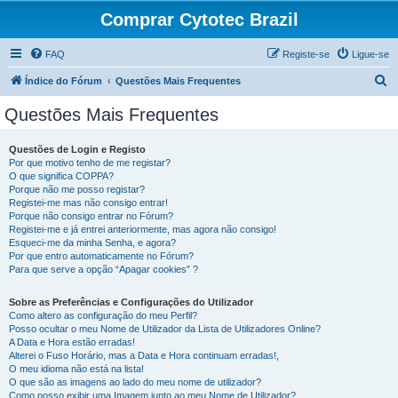
Comprar Cytotec Brazil
FAQ
Registe-se
Ligue-se
P
Índice do Fórum
Questões Mais Frequentes
e
Questões Mais Frequentes
s
q
Questões de Login e Registo
Por que motivo tenho de me registar?
u
O que significa COPPA?
i
Porque não me posso registar?
Registei-me mas não consigo entrar!
s
Porque não consigo entrar no Fórum?
Registei-me e já entrei anteriormente, mas agora não consigo!
a
Esqueci-me da minha Senha, e agora?
r
Por que entro automaticamente no Fórum?
Para que serve a opção “Apagar cookies” ?
Sobre as Preferências e Configurações do Utilizador
Como altero as configuração do meu Perfil?
Posso ocultar o meu Nome de Utilizador da Lista de Utilizadores Online?
A Data e Hora estão erradas!
Alterei o Fuso Horário, mas a Data e Hora continuam erradas!,
O meu idioma não está na lista!
O que são as imagens ao lado do meu nome de utilizador?
Como posso exibir uma Imagem junto ao meu Nome de Utilizador?