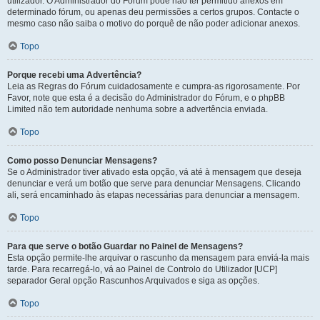
utilizador. O Administrador do Fórum pode não ter permitido anexos em
determinado fórum, ou apenas deu permissões a certos grupos. Contacte o
mesmo caso não saiba o motivo do porquê de não poder adicionar anexos.
Topo
Porque recebi uma Advertência?
Leia as Regras do Fórum cuidadosamente e cumpra-as rigorosamente. Por
Favor, note que esta é a decisão do Administrador do Fórum, e o phpBB
Limited não tem autoridade nenhuma sobre a advertência enviada.
Topo
Como posso Denunciar Mensagens?
Se o Administrador tiver ativado esta opção, vá até à mensagem que deseja
denunciar e verá um botão que serve para denunciar Mensagens. Clicando
ali, será encaminhado às etapas necessárias para denunciar a mensagem.
Topo
Para que serve o botão Guardar no Painel de Mensagens?
Esta opção permite-lhe arquivar o rascunho da mensagem para enviá-la mais
tarde. Para recarregá-lo, vá ao Painel de Controlo do Utilizador [UCP]
separador Geral opção Rascunhos Arquivados e siga as opções.
Topo