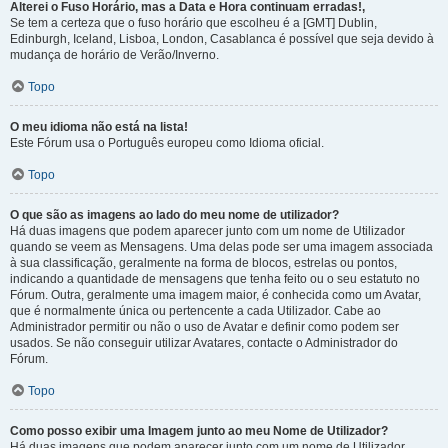
Alterei o Fuso Horário, mas a Data e Hora continuam erradas!,
Se tem a certeza que o fuso horário que escolheu é a [GMT] Dublin,
Edinburgh, Iceland, Lisboa, London, Casablanca é possível que seja devido à
mudança de horário de Verão/Inverno.
Topo
O meu idioma não está na lista!
Este Fórum usa o Português europeu como Idioma oficial.
Topo
O que são as imagens ao lado do meu nome de utilizador?
Há duas imagens que podem aparecer junto com um nome de Utilizador
quando se veem as Mensagens. Uma delas pode ser uma imagem associada
à sua classificação, geralmente na forma de blocos, estrelas ou pontos,
indicando a quantidade de mensagens que tenha feito ou o seu estatuto no
Fórum. Outra, geralmente uma imagem maior, é conhecida como um Avatar,
que é normalmente única ou pertencente a cada Utilizador. Cabe ao
Administrador permitir ou não o uso de Avatar e definir como podem ser
usados. Se não conseguir utilizar Avatares, contacte o Administrador do
Fórum.
Topo
Como posso exibir uma Imagem junto ao meu Nome de Utilizador?
Há duas imagens que podem aparecer junto com um nome de Utilizador