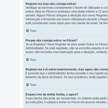
Registei-me mas não consigo entrar!
Verifique se escreveu corretamente o Nome de Utilizador e a S
estiver ativa no Fórum e assinalou uma idade inferior a 13 an
ativado. Alguns Fóruns obrigam à ativação dos novos Registos. 
informação é fornecida aos novos Utilizadores durante o Regi
está considerado como spam pelo seu cliente de email. Se tem 
Topo
Porque não consigo entrar no Fórum?
Já se Registou? Deve Registar-se para poder Entrar no Fórum.
Administrador. Se está registado, não se encontra expulso e 
assim, não encontra uma explicação para a situação, contacte
Topo
Registei-me e já entrei anteriormente, mas agora não consi
É possível que o administrador tenha excluído o seu registo 
tamanho da Base de Dados. Se isso aconteceu, tente registar-s
Topo
Esqueci-me da minha Senha, e agora?
A sua Senha não pode ser recuperada, no entanto pode pedir 
as instruções, e voltará a entrar no Fórum em poucos minuto