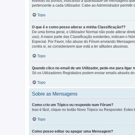
estrelas ou pontos, indicando a quantidade de mensagens que
pertencente a cada Utilizador. Cabe ao Administrador permitir 
Topo
O que é e como posso alterar a minha Classificação??
De uma forma geral, o Utilizador Normal não pode alterar dir
uso). A maior parte das Classificação existentes, indicam o N
Especial. Por Favor, não abuse do Fórum enviando Mensagens
contra si, se considerarem que está a ter atitudes abusivas.
Topo
Quando clico no email de um Utilizador, pede-me para ligar 
Só os Utilizadores Registados podem enviar emails através do f
Topo
Sobre as Mensagens
Como crio um Tópico ou respondo num Fórum?
Isso é fácil, clique no botão Novo Tópico ou Responder. Estes 
Topo
Como posso editar ou apagar uma Mensagem?