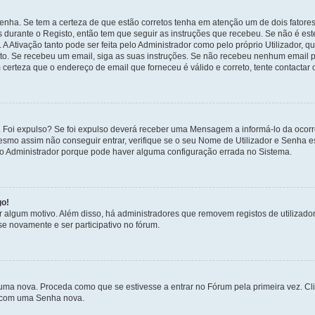
enha. Se tem a certeza de que estão corretos tenha em atenção um de dois fatores
os durante o Registo, então tem que seguir as instruções que recebeu. Se não é es
A Ativação tanto pode ser feita pelo Administrador como pelo próprio Utilizador, q
sto. Se recebeu um email, siga as suas instruções. Se não recebeu nenhum email p
certeza que o endereço de email que forneceu é válido e correto, tente contactar 
 Foi expulso? Se foi expulso deverá receber uma Mensagem a informá-lo da ocorr
mesmo assim não conseguir entrar, verifique se o seu Nome de Utilizador e Senha
 o Administrador porque pode haver alguma configuração errada no Sistema.
go!
por algum motivo. Além disso, há administradores que removem registos de utiliz
e novamente e ser participativo no fórum.
uma nova. Proceda como que se estivesse a entrar no Fórum pela primeira vez. C
s, com uma Senha nova.