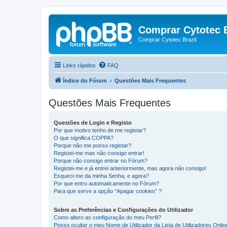
Comprar Cytotec B
Comprar Cytotec Brazil
Links rápidos
FAQ
Índice do Fórum
Questões Mais Frequentes
Questões Mais Frequentes
Questões de Login e Registo
Por que motivo tenho de me registar?
O que significa COPPA?
Porque não me posso registar?
Registei-me mas não consigo entrar!
Porque não consigo entrar no Fórum?
Registei-me e já entrei anteriormente, mas agora não consigo!
Esqueci-me da minha Senha, e agora?
Por que entro automaticamente no Fórum?
Para que serve a opção “Apagar cookies” ?
Sobre as Preferências e Configurações do Utilizador
Como altero as configuração do meu Perfil?
Posso ocultar o meu Nome de Utilizador da Lista de Utilizadores Onlin