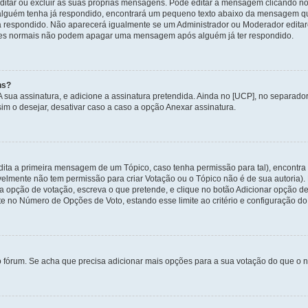
itar ou excluir as suas próprias mensagens. Pode editar a mensagem clicando no
alguém tenha já respondido, encontrará um pequeno texto abaixo da mensagem qu
ha respondido. Não aparecerá igualmente se um Administrador ou Moderador edit
izadores normais não podem apagar uma mensagem após alguém já ter respondido.
ns?
 A sua assinatura, e adicione a assinatura pretendida. Ainda no [UCP], no separa
m o desejar, desativar caso a caso a opção Anexar assinatura.
ita a primeira mensagem de um Tópico, caso tenha permissão para tal), encontra n
avelmente não tem permissão para criar Votação ou o Tópico não é de sua autoria)
opção de votação, escreva o que pretende, e clique no botão Adicionar opção de
ite no Número de Opções de Voto, estando esse limite ao critério e configuração do
o fórum. Se acha que precisa adicionar mais opções para a sua votação do que o n