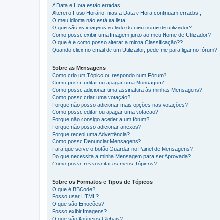
A Data e Hora estão erradas!
Alterei o Fuso Horário, mas a Data e Hora continuam erradas!,
O meu idioma não está na lista!
O que são as imagens ao lado do meu nome de utilizador?
Como posso exibir uma Imagem junto ao meu Nome de Utilizador?
O que é e como posso alterar a minha Classificação??
Quando clico no email de um Utilizador, pede-me para ligar no fórum?!
Sobre as Mensagens
Como crio um Tópico ou respondo num Fórum?
Como posso editar ou apagar uma Mensagem?
Como posso adicionar uma assinatura às minhas Mensagens?
Como posso criar uma votação?
Porque não posso adicionar mais opções nas votações?
Como posso editar ou apagar uma votação?
Porque não consigo aceder a um fórum?
Porque não posso adicionar anexos?
Porque recebi uma Advertência?
Como posso Denunciar Mensagens?
Para que serve o botão Guardar no Painel de Mensagens?
Do que necessita a minha Mensagem para ser Aprovada?
Como posso ressuscitar os meus Tópicos?
Sobre os Formatos e Tipos de Tópicos
O que é BBCode?
Posso usar HTML?
O que são Emoções?
Posso exibir Imagens?
O que são Anúncios Globais?