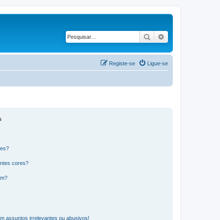
Pesquisar
Pesquisa avançad
Registe-se
Ligue-se
s
res?
ntes cores?
um?
m assuntos irrelevantes ou abusivos!