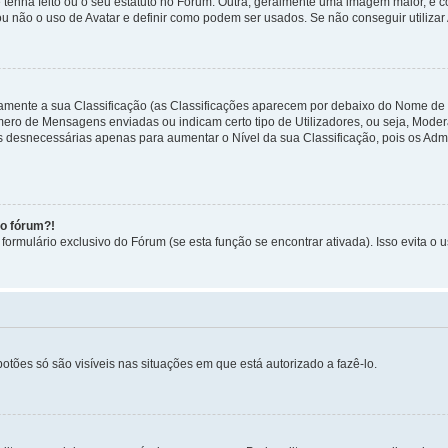
 tenha feito ou o seu estatuto no Fórum. Outra, geralmente uma imagem maior, é
ou não o uso de Avatar e definir como podem ser usados. Se não conseguir utilizar
etamente a sua Classificação (as Classificações aparecem por debaixo do Nome de
úmero de Mensagens enviadas ou indicam certo tipo de Utilizadores, ou seja, Mode
 desnecessárias apenas para aumentar o Nível da sua Classificação, pois os Ad
no fórum?!
ormulário exclusivo do Fórum (se esta função se encontrar ativada). Isso evita o u
botões só são visíveis nas situações em que está autorizado a fazê-lo.