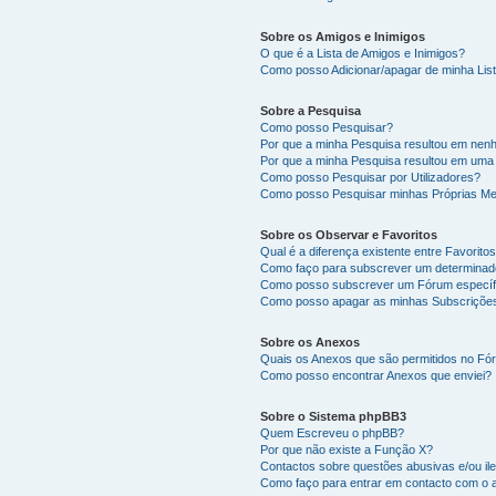
Sobre os Amigos e Inimigos
O que é a Lista de Amigos e Inimigos?
Como posso Adicionar/apagar de minha List
Sobre a Pesquisa
Como posso Pesquisar?
Por que a minha Pesquisa resultou em nen
Por que a minha Pesquisa resultou em uma
Como posso Pesquisar por Utilizadores?
Como posso Pesquisar minhas Próprias M
Sobre os Observar e Favoritos
Qual é a diferença existente entre Favorit
Como faço para subscrever um determinado
Como posso subscrever um Fórum específ
Como posso apagar as minhas Subscriçõe
Sobre os Anexos
Quais os Anexos que são permitidos no F
Como posso encontrar Anexos que enviei?
Sobre o Sistema phpBB3
Quem Escreveu o phpBB?
Por que não existe a Função X?
Contactos sobre questões abusivas e/ou ile
Como faço para entrar em contacto com o 