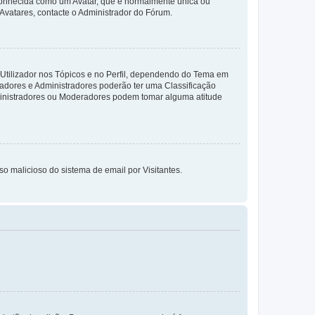
 conhecida como um Avatar, que é normalmente única ou
 Avatares, contacte o Administrador do Fórum.
 Utilizador nos Tópicos e no Perfil, dependendo do Tema em
radores e Administradores poderão ter uma Classificação
ministradores ou Moderadores podem tomar alguma atitude
so malicioso do sistema de email por Visitantes.