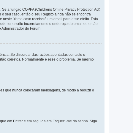
. Se a função COPPA (Childrens Online Privacy Protection Act)
te o seu caso, então o seu Registo ainda não se encontra
ue neste último caso receberá um email para esse efeito. Esta
ode ter escrito incorretamente o endereço de email ou então
o Administrador do Fórum.
ência. Se discordar das razões apontadas contacte o
 estão corretos. Normalmente é esse o problema. Se mesmo
adores que nunca colocaram mensagens, de modo a reduzir o
lique em Entrar e em seguida em Esqueci-me da senha. Siga