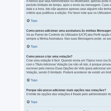
A menos que seja Administrador ou Moderador, apenas pode ed
período limitado de tempo, após o envio da mensagem. Caso 
data e a hora. Isto não aparece apenas caso alguém não ten
critério que justificou a edição. Por favor note que os Util
Topo
Como posso adicionar uma assinatura às minhas Mensage
Vá ao Painel de Controlo do Utilizador [UCP] aba Perfil opção
sempre a Minha Assinatura. Nas suas Mensagens pode, se assi
Topo
Como posso criar uma votação?
Criar uma votação é fácil. Quando envia um Tópico novo (ou Ed
com o Título Adicionar Votação (se não vê isto, é porque prov
escrever pelo menos Duas Opções de Voto (para adicionar uma 
Votação, sendo 0 ilimitado. Poderá acontecer de existir um lim
Topo
Porque não posso adicionar mais opções nas votações?
O limite de opções das votações é fixado pelo administrador d
Topo