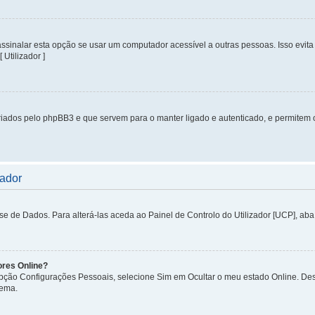
inalar esta opção se usar um computador acessível a outras pessoas. Isso evita 
 Utilizador ]
iados pelo phpBB3 e que servem para o manter ligado e autenticado, e permitem 
zador
de Dados. Para alterá-las aceda ao Painel de Controlo do Utilizador [UCP], aba P
ores Online?
 opção Configurações Pessoais, selecione Sim em Ocultar o meu estado Online. De
tema.