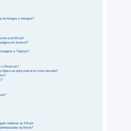
a de Amigos e Inimigos?
huma ocorrência?
 página em branco!?
ensagens e Tópicos?
os e Observar?
 tópico ou para marcá-lo como favorito?
ico?
s?
órum?
gais relativas ao Fórum.
administrador do fórum?