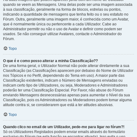
quando se veem as Mensagens. Uma delas pode ser uma imagem associada
à sua classificação, geralmente na forma de blocos, estrelas ou pontos,
indicando a quantidade de mensagens que tenha feito ou o seu estatuto no
Fórum. Outra, geralmente uma imagem maior, é conhecida como um Avatar,
que é normalmente única ou pertencente a cada Utilizador. Cabe ao
Administrador permitir ou não o uso de Avatar e definir como podem ser
usados. Se não conseguir utilizar Avatares, contacte o Administrador do
Fórum.
Topo
O que é e como posso alterar a minha Classificação??
De uma forma geral, o Utilizador Normal não pode alterar diretamente a sua
Classificação (as Classificações aparecem por debaixo do Nome de Utilizador
nos Tópicos e no Perfil, dependendo do Tema em uso). A maior parte das
Classificação existentes, indicam o Número de Mensagens enviadas ou
indicam certo tipo de Utilizadores, ou seja, Moderadores e Administradores
poderão ter uma Classificação Especial. Por Favor, não abuse do Fórum
enviando Mensagens desnecessárias apenas para aumentar o Nível da sua
Classificação, pois os Administradores ou Moderadores podem tomar alguma
atitude contra si, se considerarem que está a ter atitudes abusivas.
Topo
Quando clico no email de um Utilizador, pede-me para ligar no fórum?!
Só os Utilizadores Registados podem enviar emails através do formulário
exclusivo do Fórum (se esta função se encontrar ativada). Isso evita o uso