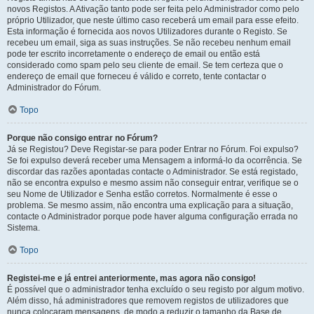
novos Registos. A Ativação tanto pode ser feita pelo Administrador como pelo
próprio Utilizador, que neste último caso receberá um email para esse efeito.
Esta informação é fornecida aos novos Utilizadores durante o Registo. Se
recebeu um email, siga as suas instruções. Se não recebeu nenhum email
pode ter escrito incorretamente o endereço de email ou então está
considerado como spam pelo seu cliente de email. Se tem certeza que o
endereço de email que forneceu é válido e correto, tente contactar o
Administrador do Fórum.
Topo
Porque não consigo entrar no Fórum?
Já se Registou? Deve Registar-se para poder Entrar no Fórum. Foi expulso?
Se foi expulso deverá receber uma Mensagem a informá-lo da ocorrência. Se
discordar das razões apontadas contacte o Administrador. Se está registado,
não se encontra expulso e mesmo assim não conseguir entrar, verifique se o
seu Nome de Utilizador e Senha estão corretos. Normalmente é esse o
problema. Se mesmo assim, não encontra uma explicação para a situação,
contacte o Administrador porque pode haver alguma configuração errada no
Sistema.
Topo
Registei-me e já entrei anteriormente, mas agora não consigo!
É possível que o administrador tenha excluído o seu registo por algum motivo.
Além disso, há administradores que removem registos de utilizadores que
nunca colocaram mensagens, de modo a reduzir o tamanho da Base de