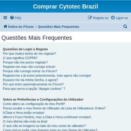
Comprar Cytotec Brazil
FAQ
Registe-se
Ligue-se
P
Índice do Fórum
Questões Mais Frequentes
e
Questões Mais Frequentes
s
q
Questões de Login e Registo
Por que motivo tenho de me registar?
u
O que significa COPPA?
i
Porque não me posso registar?
Registei-me mas não consigo entrar!
s
Porque não consigo entrar no Fórum?
Registei-me e já entrei anteriormente, mas agora não consigo!
a
Esqueci-me da minha Senha, e agora?
r
Por que entro automaticamente no Fórum?
Para que serve a opção “Apagar cookies” ?
Sobre as Preferências e Configurações do Utilizador
Como altero as configuração do meu Perfil?
Posso ocultar o meu Nome de Utilizador da Lista de Utilizadores Online?
A Data e Hora estão erradas!
Alterei o Fuso Horário, mas a Data e Hora continuam erradas!,
O meu idioma não está na lista!
O que são as imagens ao lado do meu nome de utilizador?
Como posso exibir uma Imagem junto ao meu Nome de Utilizador?