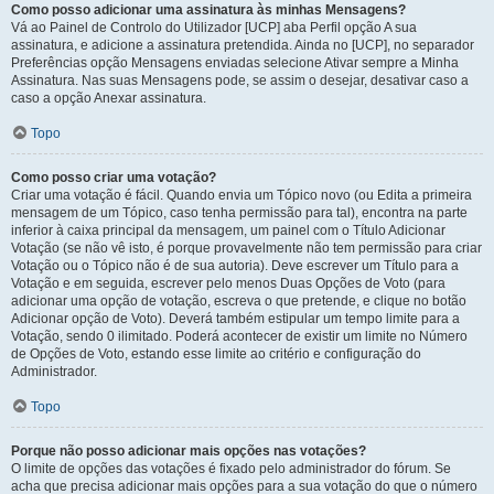
Como posso adicionar uma assinatura às minhas Mensagens?
Vá ao Painel de Controlo do Utilizador [UCP] aba Perfil opção A sua
assinatura, e adicione a assinatura pretendida. Ainda no [UCP], no separador
Preferências opção Mensagens enviadas selecione Ativar sempre a Minha
Assinatura. Nas suas Mensagens pode, se assim o desejar, desativar caso a
caso a opção Anexar assinatura.
Topo
Como posso criar uma votação?
Criar uma votação é fácil. Quando envia um Tópico novo (ou Edita a primeira
mensagem de um Tópico, caso tenha permissão para tal), encontra na parte
inferior à caixa principal da mensagem, um painel com o Título Adicionar
Votação (se não vê isto, é porque provavelmente não tem permissão para criar
Votação ou o Tópico não é de sua autoria). Deve escrever um Título para a
Votação e em seguida, escrever pelo menos Duas Opções de Voto (para
adicionar uma opção de votação, escreva o que pretende, e clique no botão
Adicionar opção de Voto). Deverá também estipular um tempo limite para a
Votação, sendo 0 ilimitado. Poderá acontecer de existir um limite no Número
de Opções de Voto, estando esse limite ao critério e configuração do
Administrador.
Topo
Porque não posso adicionar mais opções nas votações?
O limite de opções das votações é fixado pelo administrador do fórum. Se
acha que precisa adicionar mais opções para a sua votação do que o número