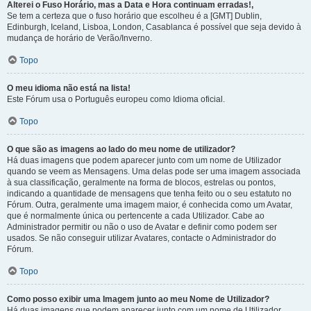
Alterei o Fuso Horário, mas a Data e Hora continuam erradas!,
Se tem a certeza que o fuso horário que escolheu é a [GMT] Dublin,
Edinburgh, Iceland, Lisboa, London, Casablanca é possível que seja devido à
mudança de horário de Verão/Inverno.
Topo
O meu idioma não está na lista!
Este Fórum usa o Português europeu como Idioma oficial.
Topo
O que são as imagens ao lado do meu nome de utilizador?
Há duas imagens que podem aparecer junto com um nome de Utilizador
quando se veem as Mensagens. Uma delas pode ser uma imagem associada
à sua classificação, geralmente na forma de blocos, estrelas ou pontos,
indicando a quantidade de mensagens que tenha feito ou o seu estatuto no
Fórum. Outra, geralmente uma imagem maior, é conhecida como um Avatar,
que é normalmente única ou pertencente a cada Utilizador. Cabe ao
Administrador permitir ou não o uso de Avatar e definir como podem ser
usados. Se não conseguir utilizar Avatares, contacte o Administrador do
Fórum.
Topo
Como posso exibir uma Imagem junto ao meu Nome de Utilizador?
Há duas imagens que podem aparecer junto com um nome de Utilizador