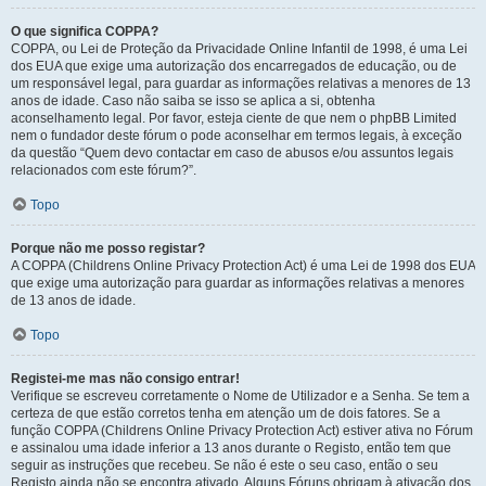
O que significa COPPA?
COPPA, ou Lei de Proteção da Privacidade Online Infantil de 1998, é uma Lei
dos EUA que exige uma autorização dos encarregados de educação, ou de
um responsável legal, para guardar as informações relativas a menores de 13
anos de idade. Caso não saiba se isso se aplica a si, obtenha
aconselhamento legal. Por favor, esteja ciente de que nem o phpBB Limited
nem o fundador deste fórum o pode aconselhar em termos legais, à exceção
da questão “Quem devo contactar em caso de abusos e/ou assuntos legais
relacionados com este fórum?”.
Topo
Porque não me posso registar?
A COPPA (Childrens Online Privacy Protection Act) é uma Lei de 1998 dos EUA
que exige uma autorização para guardar as informações relativas a menores
de 13 anos de idade.
Topo
Registei-me mas não consigo entrar!
Verifique se escreveu corretamente o Nome de Utilizador e a Senha. Se tem a
certeza de que estão corretos tenha em atenção um de dois fatores. Se a
função COPPA (Childrens Online Privacy Protection Act) estiver ativa no Fórum
e assinalou uma idade inferior a 13 anos durante o Registo, então tem que
seguir as instruções que recebeu. Se não é este o seu caso, então o seu
Registo ainda não se encontra ativado. Alguns Fóruns obrigam à ativação dos