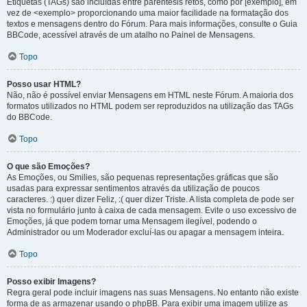
Etiquetas (TAGs) são incluídas entre parêntesis retos, como por [exemplo], em
vez de <exemplo> proporcionando uma maior facilidade na formatação dos
textos e mensagens dentro do Fórum. Para mais informações, consulte o Guia
BBCode, acessível através de um atalho no Painel de Mensagens.
Topo
Posso usar HTML?
Não, não é possível enviar Mensagens em HTML neste Fórum. A maioria dos
formatos utilizados no HTML podem ser reproduzidos na utilização das TAGs
do BBCode.
Topo
O que são Emoções?
As Emoções, ou Smilies, são pequenas representações gráficas que são
usadas para expressar sentimentos através da utilização de poucos
caracteres. :) quer dizer Feliz, :( quer dizer Triste. A lista completa de pode ser
vista no formulário junto à caixa de cada mensagem. Evite o uso excessivo de
Emoções, já que podem tornar uma Mensagem ilegível, podendo o
Administrador ou um Moderador excluí-las ou apagar a mensagem inteira.
Topo
Posso exibir Imagens?
Regra geral pode incluir imagens nas suas Mensagens. No entanto não existe
forma de as armazenar usando o phpBB. Para exibir uma imagem utilize as