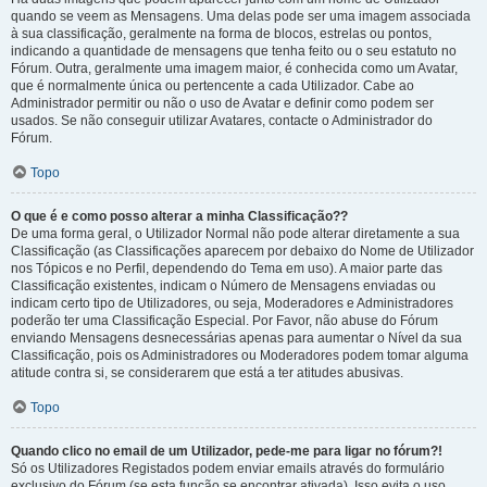
quando se veem as Mensagens. Uma delas pode ser uma imagem associada
à sua classificação, geralmente na forma de blocos, estrelas ou pontos,
indicando a quantidade de mensagens que tenha feito ou o seu estatuto no
Fórum. Outra, geralmente uma imagem maior, é conhecida como um Avatar,
que é normalmente única ou pertencente a cada Utilizador. Cabe ao
Administrador permitir ou não o uso de Avatar e definir como podem ser
usados. Se não conseguir utilizar Avatares, contacte o Administrador do
Fórum.
Topo
O que é e como posso alterar a minha Classificação??
De uma forma geral, o Utilizador Normal não pode alterar diretamente a sua
Classificação (as Classificações aparecem por debaixo do Nome de Utilizador
nos Tópicos e no Perfil, dependendo do Tema em uso). A maior parte das
Classificação existentes, indicam o Número de Mensagens enviadas ou
indicam certo tipo de Utilizadores, ou seja, Moderadores e Administradores
poderão ter uma Classificação Especial. Por Favor, não abuse do Fórum
enviando Mensagens desnecessárias apenas para aumentar o Nível da sua
Classificação, pois os Administradores ou Moderadores podem tomar alguma
atitude contra si, se considerarem que está a ter atitudes abusivas.
Topo
Quando clico no email de um Utilizador, pede-me para ligar no fórum?!
Só os Utilizadores Registados podem enviar emails através do formulário
exclusivo do Fórum (se esta função se encontrar ativada). Isso evita o uso