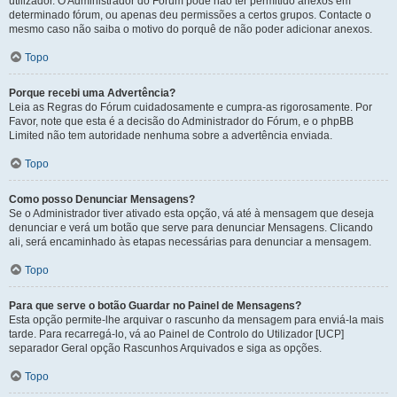
utilizador. O Administrador do Fórum pode não ter permitido anexos em
determinado fórum, ou apenas deu permissões a certos grupos. Contacte o
mesmo caso não saiba o motivo do porquê de não poder adicionar anexos.
Topo
Porque recebi uma Advertência?
Leia as Regras do Fórum cuidadosamente e cumpra-as rigorosamente. Por
Favor, note que esta é a decisão do Administrador do Fórum, e o phpBB
Limited não tem autoridade nenhuma sobre a advertência enviada.
Topo
Como posso Denunciar Mensagens?
Se o Administrador tiver ativado esta opção, vá até à mensagem que deseja
denunciar e verá um botão que serve para denunciar Mensagens. Clicando
ali, será encaminhado às etapas necessárias para denunciar a mensagem.
Topo
Para que serve o botão Guardar no Painel de Mensagens?
Esta opção permite-lhe arquivar o rascunho da mensagem para enviá-la mais
tarde. Para recarregá-lo, vá ao Painel de Controlo do Utilizador [UCP]
separador Geral opção Rascunhos Arquivados e siga as opções.
Topo