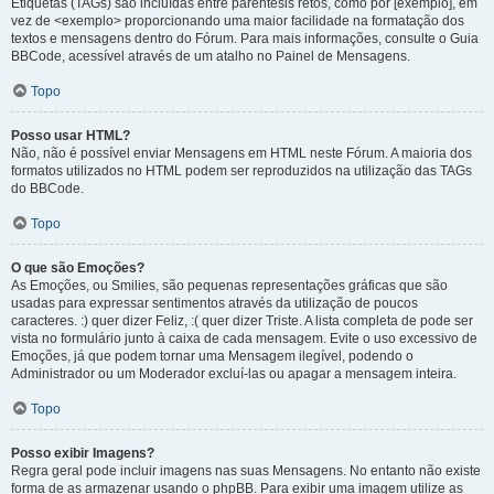
Etiquetas (TAGs) são incluídas entre parêntesis retos, como por [exemplo], em
vez de <exemplo> proporcionando uma maior facilidade na formatação dos
textos e mensagens dentro do Fórum. Para mais informações, consulte o Guia
BBCode, acessível através de um atalho no Painel de Mensagens.
Topo
Posso usar HTML?
Não, não é possível enviar Mensagens em HTML neste Fórum. A maioria dos
formatos utilizados no HTML podem ser reproduzidos na utilização das TAGs
do BBCode.
Topo
O que são Emoções?
As Emoções, ou Smilies, são pequenas representações gráficas que são
usadas para expressar sentimentos através da utilização de poucos
caracteres. :) quer dizer Feliz, :( quer dizer Triste. A lista completa de pode ser
vista no formulário junto à caixa de cada mensagem. Evite o uso excessivo de
Emoções, já que podem tornar uma Mensagem ilegível, podendo o
Administrador ou um Moderador excluí-las ou apagar a mensagem inteira.
Topo
Posso exibir Imagens?
Regra geral pode incluir imagens nas suas Mensagens. No entanto não existe
forma de as armazenar usando o phpBB. Para exibir uma imagem utilize as