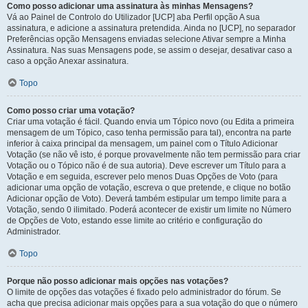
Como posso adicionar uma assinatura às minhas Mensagens?
Vá ao Painel de Controlo do Utilizador [UCP] aba Perfil opção A sua
assinatura, e adicione a assinatura pretendida. Ainda no [UCP], no separador
Preferências opção Mensagens enviadas selecione Ativar sempre a Minha
Assinatura. Nas suas Mensagens pode, se assim o desejar, desativar caso a
caso a opção Anexar assinatura.
Topo
Como posso criar uma votação?
Criar uma votação é fácil. Quando envia um Tópico novo (ou Edita a primeira
mensagem de um Tópico, caso tenha permissão para tal), encontra na parte
inferior à caixa principal da mensagem, um painel com o Título Adicionar
Votação (se não vê isto, é porque provavelmente não tem permissão para criar
Votação ou o Tópico não é de sua autoria). Deve escrever um Título para a
Votação e em seguida, escrever pelo menos Duas Opções de Voto (para
adicionar uma opção de votação, escreva o que pretende, e clique no botão
Adicionar opção de Voto). Deverá também estipular um tempo limite para a
Votação, sendo 0 ilimitado. Poderá acontecer de existir um limite no Número
de Opções de Voto, estando esse limite ao critério e configuração do
Administrador.
Topo
Porque não posso adicionar mais opções nas votações?
O limite de opções das votações é fixado pelo administrador do fórum. Se
acha que precisa adicionar mais opções para a sua votação do que o número