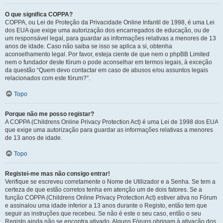
O que significa COPPA?
COPPA, ou Lei de Proteção da Privacidade Online Infantil de 1998, é uma Lei
dos EUA que exige uma autorização dos encarregados de educação, ou de
um responsável legal, para guardar as informações relativas a menores de 13
anos de idade. Caso não saiba se isso se aplica a si, obtenha
aconselhamento legal. Por favor, esteja ciente de que nem o phpBB Limited
nem o fundador deste fórum o pode aconselhar em termos legais, à exceção
da questão “Quem devo contactar em caso de abusos e/ou assuntos legais
relacionados com este fórum?”.
Topo
Porque não me posso registar?
A COPPA (Childrens Online Privacy Protection Act) é uma Lei de 1998 dos EUA
que exige uma autorização para guardar as informações relativas a menores
de 13 anos de idade.
Topo
Registei-me mas não consigo entrar!
Verifique se escreveu corretamente o Nome de Utilizador e a Senha. Se tem a
certeza de que estão corretos tenha em atenção um de dois fatores. Se a
função COPPA (Childrens Online Privacy Protection Act) estiver ativa no Fórum
e assinalou uma idade inferior a 13 anos durante o Registo, então tem que
seguir as instruções que recebeu. Se não é este o seu caso, então o seu
Registo ainda não se encontra ativado. Alguns Fóruns obrigam à ativação dos