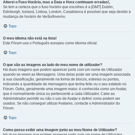
Alterei o Fuso Horário, mas a Data e Hora continuam erradas!,
Se tem a certeza que o fuso horário que escolheu é a [GMT] Dublin,
Edinburgh, Iceland, Lisboa, London, Casablanca é possível que seja devido à
mudança de horário de Verão/Inverno.
Topo
O meu idioma não está na lista!
Este Fórum usa o Português europeu como Idioma oficial.
Topo
O que são as imagens ao lado do meu nome de utilizador?
Há duas imagens que podem aparecer junto com um nome de Utilizador
quando se veem as Mensagens. Uma delas pode ser uma imagem associada
à sua classificação, geralmente na forma de blocos, estrelas ou pontos,
indicando a quantidade de mensagens que tenha feito ou o seu estatuto no
Fórum. Outra, geralmente uma imagem maior, é conhecida como um Avatar,
que é normalmente única ou pertencente a cada Utilizador. Cabe ao
Administrador permitir ou não o uso de Avatar e definir como podem ser
usados. Se não conseguir utilizar Avatares, contacte o Administrador do
Fórum.
Topo
Como posso exibir uma Imagem junto ao meu Nome de Utilizador?
Há duas imagens que podem aparecer junto com um nome de Utilizador