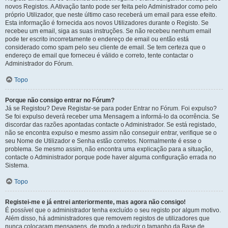
novos Registos. A Ativação tanto pode ser feita pelo Administrador como pelo
próprio Utilizador, que neste último caso receberá um email para esse efeito.
Esta informação é fornecida aos novos Utilizadores durante o Registo. Se
recebeu um email, siga as suas instruções. Se não recebeu nenhum email
pode ter escrito incorretamente o endereço de email ou então está
considerado como spam pelo seu cliente de email. Se tem certeza que o
endereço de email que forneceu é válido e correto, tente contactar o
Administrador do Fórum.
Topo
Porque não consigo entrar no Fórum?
Já se Registou? Deve Registar-se para poder Entrar no Fórum. Foi expulso?
Se foi expulso deverá receber uma Mensagem a informá-lo da ocorrência. Se
discordar das razões apontadas contacte o Administrador. Se está registado,
não se encontra expulso e mesmo assim não conseguir entrar, verifique se o
seu Nome de Utilizador e Senha estão corretos. Normalmente é esse o
problema. Se mesmo assim, não encontra uma explicação para a situação,
contacte o Administrador porque pode haver alguma configuração errada no
Sistema.
Topo
Registei-me e já entrei anteriormente, mas agora não consigo!
É possível que o administrador tenha excluído o seu registo por algum motivo.
Além disso, há administradores que removem registos de utilizadores que
nunca colocaram mensagens, de modo a reduzir o tamanho da Base de