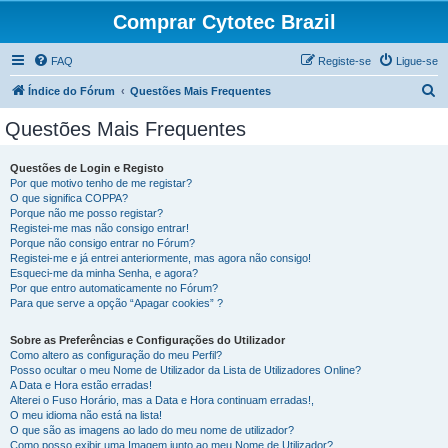
Comprar Cytotec Brazil
FAQ
Registe-se
Ligue-se
P
Índice do Fórum
Questões Mais Frequentes
e
Questões Mais Frequentes
s
q
Questões de Login e Registo
Por que motivo tenho de me registar?
u
O que significa COPPA?
i
Porque não me posso registar?
Registei-me mas não consigo entrar!
s
Porque não consigo entrar no Fórum?
Registei-me e já entrei anteriormente, mas agora não consigo!
a
Esqueci-me da minha Senha, e agora?
r
Por que entro automaticamente no Fórum?
Para que serve a opção “Apagar cookies” ?
Sobre as Preferências e Configurações do Utilizador
Como altero as configuração do meu Perfil?
Posso ocultar o meu Nome de Utilizador da Lista de Utilizadores Online?
A Data e Hora estão erradas!
Alterei o Fuso Horário, mas a Data e Hora continuam erradas!,
O meu idioma não está na lista!
O que são as imagens ao lado do meu nome de utilizador?
Como posso exibir uma Imagem junto ao meu Nome de Utilizador?