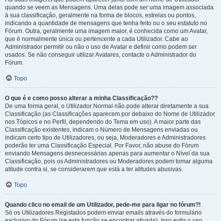
quando se veem as Mensagens. Uma delas pode ser uma imagem associada
à sua classificação, geralmente na forma de blocos, estrelas ou pontos,
indicando a quantidade de mensagens que tenha feito ou o seu estatuto no
Fórum. Outra, geralmente uma imagem maior, é conhecida como um Avatar,
que é normalmente única ou pertencente a cada Utilizador. Cabe ao
Administrador permitir ou não o uso de Avatar e definir como podem ser
usados. Se não conseguir utilizar Avatares, contacte o Administrador do
Fórum.
Topo
O que é e como posso alterar a minha Classificação??
De uma forma geral, o Utilizador Normal não pode alterar diretamente a sua
Classificação (as Classificações aparecem por debaixo do Nome de Utilizador
nos Tópicos e no Perfil, dependendo do Tema em uso). A maior parte das
Classificação existentes, indicam o Número de Mensagens enviadas ou
indicam certo tipo de Utilizadores, ou seja, Moderadores e Administradores
poderão ter uma Classificação Especial. Por Favor, não abuse do Fórum
enviando Mensagens desnecessárias apenas para aumentar o Nível da sua
Classificação, pois os Administradores ou Moderadores podem tomar alguma
atitude contra si, se considerarem que está a ter atitudes abusivas.
Topo
Quando clico no email de um Utilizador, pede-me para ligar no fórum?!
Só os Utilizadores Registados podem enviar emails através do formulário
exclusivo do Fórum (se esta função se encontrar ativada). Isso evita o uso