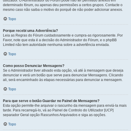
utilizador. O Administrador do Fórum pode não ter permitido anexos em
determinado fórum, ou apenas deu permissões a certos grupos. Contacte o
mesmo caso não saiba o motivo do porquê de não poder adicionar anexos.
Topo
Porque recebi uma Advertência?
Leia as Regras do Fórum cuidadosamente e cumpra-as rigorosamente. Por
Favor, note que esta é a decisão do Administrador do Fórum, e o phpBB
Limited não tem autoridade nenhuma sobre a advertência enviada.
Topo
Como posso Denunciar Mensagens?
Se o Administrador tiver ativado esta opção, vá até à mensagem que deseja
denunciar e verá um botão que serve para denunciar Mensagens. Clicando
ali, será encaminhado às etapas necessárias para denunciar a mensagem.
Topo
Para que serve o botão Guardar no Painel de Mensagens?
Esta opção permite-lhe arquivar o rascunho da mensagem para enviá-la mais
tarde. Para recarregá-lo, vá ao Painel de Controlo do Utilizador [UCP]
separador Geral opção Rascunhos Arquivados e siga as opções.
Topo