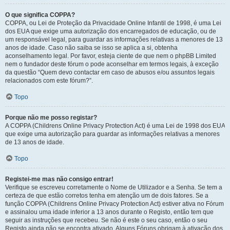
O que significa COPPA?
COPPA, ou Lei de Proteção da Privacidade Online Infantil de 1998, é uma Lei
dos EUA que exige uma autorização dos encarregados de educação, ou de
um responsável legal, para guardar as informações relativas a menores de 13
anos de idade. Caso não saiba se isso se aplica a si, obtenha
aconselhamento legal. Por favor, esteja ciente de que nem o phpBB Limited
nem o fundador deste fórum o pode aconselhar em termos legais, à exceção
da questão “Quem devo contactar em caso de abusos e/ou assuntos legais
relacionados com este fórum?”.
Topo
Porque não me posso registar?
A COPPA (Childrens Online Privacy Protection Act) é uma Lei de 1998 dos EUA
que exige uma autorização para guardar as informações relativas a menores
de 13 anos de idade.
Topo
Registei-me mas não consigo entrar!
Verifique se escreveu corretamente o Nome de Utilizador e a Senha. Se tem a
certeza de que estão corretos tenha em atenção um de dois fatores. Se a
função COPPA (Childrens Online Privacy Protection Act) estiver ativa no Fórum
e assinalou uma idade inferior a 13 anos durante o Registo, então tem que
seguir as instruções que recebeu. Se não é este o seu caso, então o seu
Registo ainda não se encontra ativado. Alguns Fóruns obrigam à ativação dos