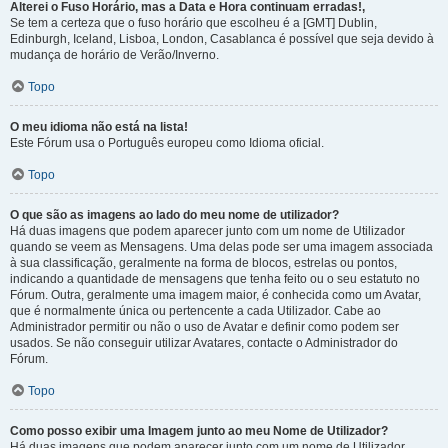
Alterei o Fuso Horário, mas a Data e Hora continuam erradas!,
Se tem a certeza que o fuso horário que escolheu é a [GMT] Dublin,
Edinburgh, Iceland, Lisboa, London, Casablanca é possível que seja devido à
mudança de horário de Verão/Inverno.
Topo
O meu idioma não está na lista!
Este Fórum usa o Português europeu como Idioma oficial.
Topo
O que são as imagens ao lado do meu nome de utilizador?
Há duas imagens que podem aparecer junto com um nome de Utilizador
quando se veem as Mensagens. Uma delas pode ser uma imagem associada
à sua classificação, geralmente na forma de blocos, estrelas ou pontos,
indicando a quantidade de mensagens que tenha feito ou o seu estatuto no
Fórum. Outra, geralmente uma imagem maior, é conhecida como um Avatar,
que é normalmente única ou pertencente a cada Utilizador. Cabe ao
Administrador permitir ou não o uso de Avatar e definir como podem ser
usados. Se não conseguir utilizar Avatares, contacte o Administrador do
Fórum.
Topo
Como posso exibir uma Imagem junto ao meu Nome de Utilizador?
Há duas imagens que podem aparecer junto com um nome de Utilizador