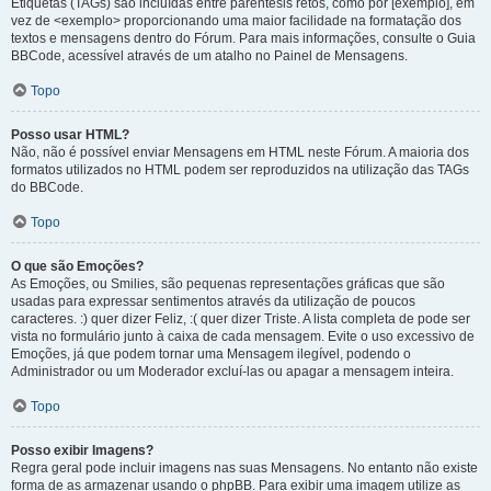
Etiquetas (TAGs) são incluídas entre parêntesis retos, como por [exemplo], em
vez de <exemplo> proporcionando uma maior facilidade na formatação dos
textos e mensagens dentro do Fórum. Para mais informações, consulte o Guia
BBCode, acessível através de um atalho no Painel de Mensagens.
Topo
Posso usar HTML?
Não, não é possível enviar Mensagens em HTML neste Fórum. A maioria dos
formatos utilizados no HTML podem ser reproduzidos na utilização das TAGs
do BBCode.
Topo
O que são Emoções?
As Emoções, ou Smilies, são pequenas representações gráficas que são
usadas para expressar sentimentos através da utilização de poucos
caracteres. :) quer dizer Feliz, :( quer dizer Triste. A lista completa de pode ser
vista no formulário junto à caixa de cada mensagem. Evite o uso excessivo de
Emoções, já que podem tornar uma Mensagem ilegível, podendo o
Administrador ou um Moderador excluí-las ou apagar a mensagem inteira.
Topo
Posso exibir Imagens?
Regra geral pode incluir imagens nas suas Mensagens. No entanto não existe
forma de as armazenar usando o phpBB. Para exibir uma imagem utilize as