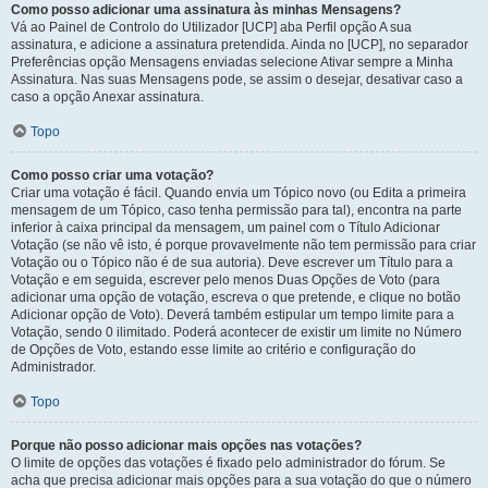
Como posso adicionar uma assinatura às minhas Mensagens?
Vá ao Painel de Controlo do Utilizador [UCP] aba Perfil opção A sua
assinatura, e adicione a assinatura pretendida. Ainda no [UCP], no separador
Preferências opção Mensagens enviadas selecione Ativar sempre a Minha
Assinatura. Nas suas Mensagens pode, se assim o desejar, desativar caso a
caso a opção Anexar assinatura.
Topo
Como posso criar uma votação?
Criar uma votação é fácil. Quando envia um Tópico novo (ou Edita a primeira
mensagem de um Tópico, caso tenha permissão para tal), encontra na parte
inferior à caixa principal da mensagem, um painel com o Título Adicionar
Votação (se não vê isto, é porque provavelmente não tem permissão para criar
Votação ou o Tópico não é de sua autoria). Deve escrever um Título para a
Votação e em seguida, escrever pelo menos Duas Opções de Voto (para
adicionar uma opção de votação, escreva o que pretende, e clique no botão
Adicionar opção de Voto). Deverá também estipular um tempo limite para a
Votação, sendo 0 ilimitado. Poderá acontecer de existir um limite no Número
de Opções de Voto, estando esse limite ao critério e configuração do
Administrador.
Topo
Porque não posso adicionar mais opções nas votações?
O limite de opções das votações é fixado pelo administrador do fórum. Se
acha que precisa adicionar mais opções para a sua votação do que o número