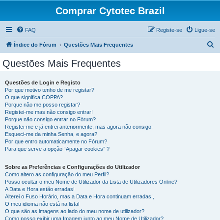
Comprar Cytotec Brazil
FAQ
Registe-se
Ligue-se
P
Índice do Fórum
Questões Mais Frequentes
e
Questões Mais Frequentes
s
q
Questões de Login e Registo
Por que motivo tenho de me registar?
u
O que significa COPPA?
i
Porque não me posso registar?
Registei-me mas não consigo entrar!
s
Porque não consigo entrar no Fórum?
Registei-me e já entrei anteriormente, mas agora não consigo!
a
Esqueci-me da minha Senha, e agora?
r
Por que entro automaticamente no Fórum?
Para que serve a opção “Apagar cookies” ?
Sobre as Preferências e Configurações do Utilizador
Como altero as configuração do meu Perfil?
Posso ocultar o meu Nome de Utilizador da Lista de Utilizadores Online?
A Data e Hora estão erradas!
Alterei o Fuso Horário, mas a Data e Hora continuam erradas!,
O meu idioma não está na lista!
O que são as imagens ao lado do meu nome de utilizador?
Como posso exibir uma Imagem junto ao meu Nome de Utilizador?