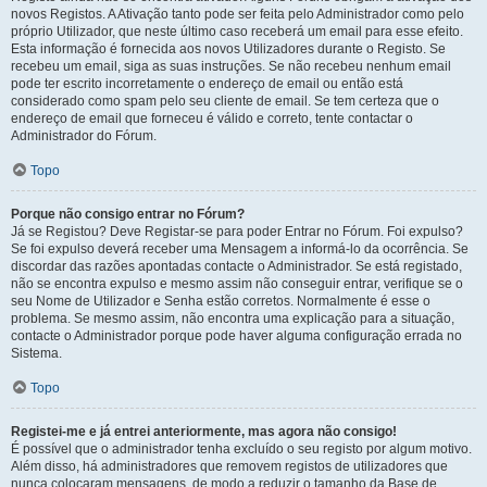
novos Registos. A Ativação tanto pode ser feita pelo Administrador como pelo
próprio Utilizador, que neste último caso receberá um email para esse efeito.
Esta informação é fornecida aos novos Utilizadores durante o Registo. Se
recebeu um email, siga as suas instruções. Se não recebeu nenhum email
pode ter escrito incorretamente o endereço de email ou então está
considerado como spam pelo seu cliente de email. Se tem certeza que o
endereço de email que forneceu é válido e correto, tente contactar o
Administrador do Fórum.
Topo
Porque não consigo entrar no Fórum?
Já se Registou? Deve Registar-se para poder Entrar no Fórum. Foi expulso?
Se foi expulso deverá receber uma Mensagem a informá-lo da ocorrência. Se
discordar das razões apontadas contacte o Administrador. Se está registado,
não se encontra expulso e mesmo assim não conseguir entrar, verifique se o
seu Nome de Utilizador e Senha estão corretos. Normalmente é esse o
problema. Se mesmo assim, não encontra uma explicação para a situação,
contacte o Administrador porque pode haver alguma configuração errada no
Sistema.
Topo
Registei-me e já entrei anteriormente, mas agora não consigo!
É possível que o administrador tenha excluído o seu registo por algum motivo.
Além disso, há administradores que removem registos de utilizadores que
nunca colocaram mensagens, de modo a reduzir o tamanho da Base de