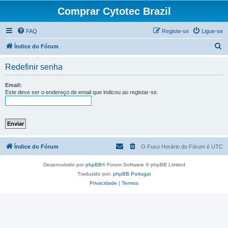
Comprar Cytotec Brazil
FAQ
Registe-se
Ligue-se
P
Índice do Fórum
e
Redefinir senha
s
q
Email:
Este deve ser o endereço de email que indicou ao registar-se.
u
i
s
a
r
Índice do Fórum
O Fuso Horário do Fórum é
UTC
Desenvolvido por
phpBB
® Forum Software © phpBB Limited
Traduzido por:
phpBB Portugal
Privacidade
|
Termos