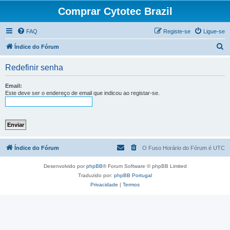
Comprar Cytotec Brazil
FAQ
Registe-se
Ligue-se
P
Índice do Fórum
e
Redefinir senha
s
q
Email:
Este deve ser o endereço de email que indicou ao registar-se.
u
i
s
a
r
Índice do Fórum
O Fuso Horário do Fórum é
UTC
Desenvolvido por
phpBB
® Forum Software © phpBB Limited
Traduzido por:
phpBB Portugal
Privacidade
|
Termos