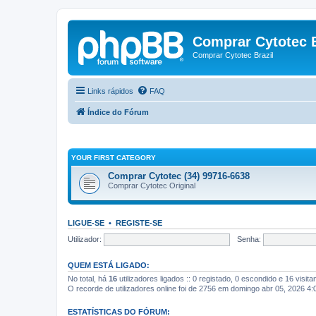
Comprar Cytotec B
Comprar Cytotec Brazil
Links rápidos
FAQ
Índice do Fórum
YOUR FIRST CATEGORY
Comprar Cytotec (34) 99716-6638
Comprar Cytotec Original
LIGUE-SE
•
REGISTE-SE
Utilizador:
Senha:
QUEM ESTÁ LIGADO:
No total, há
16
utilizadores ligados :: 0 registado, 0 escondido e 16 visit
O recorde de utilizadores online foi de 2756 em domingo abr 05, 2026 4
ESTATÍSTICAS DO FÓRUM: