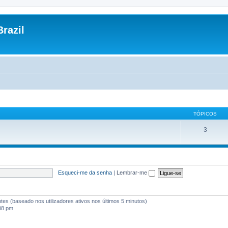
razil
TÓPICOS
3
Esqueci-me da senha
|
Lembrar-me
antes (baseado nos utilizadores ativos nos últimos 5 minutos)
:08 pm