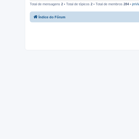
Total de mensagens
2
• Total de tópicos
2
• Total de membros
284
•
jmVi
Índice do Fórum