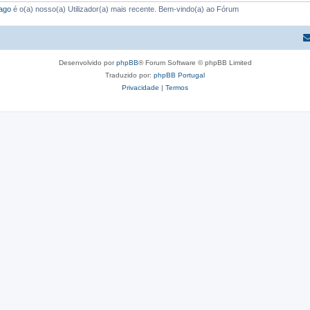
ago
é o(a) nosso(a) Utilizador(a) mais recente. Bem-vindo(a) ao Fórum
Desenvolvido por
phpBB
® Forum Software © phpBB Limited
Traduzido por:
phpBB Portugal
Privacidade
|
Termos