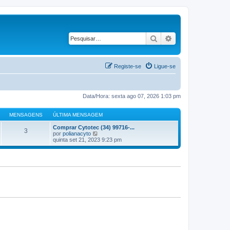
Pesquisar
Pesquisa avançad
Registe-se
Ligue-se
Data/Hora: sexta ago 07, 2026 1:03 pm
MENSAGENS
ÚLTIMA MENSAGEM
Comprar Cytotec (34) 99716-...
3
V
por
polianacyto
e
quinta set 21, 2023 9:23 pm
j
a
a
ú
l
t
i
m
a
M
e
n
s
a