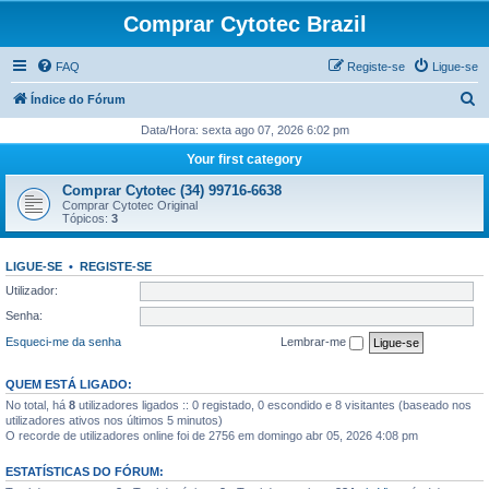
Comprar Cytotec Brazil
FAQ
Registe-se
Ligue-se
P
Índice do Fórum
e
Data/Hora: sexta ago 07, 2026 6:02 pm
s
Your first category
q
Comprar Cytotec (34) 99716-6638
u
Comprar Cytotec Original
Tópicos:
3
i
s
LIGUE-SE
•
REGISTE-SE
a
Utilizador:
r
Senha:
Esqueci-me da senha
Lembrar-me
QUEM ESTÁ LIGADO:
No total, há
8
utilizadores ligados :: 0 registado, 0 escondido e 8 visitantes (baseado nos
utilizadores ativos nos últimos 5 minutos)
O recorde de utilizadores online foi de 2756 em domingo abr 05, 2026 4:08 pm
ESTATÍSTICAS DO FÓRUM: