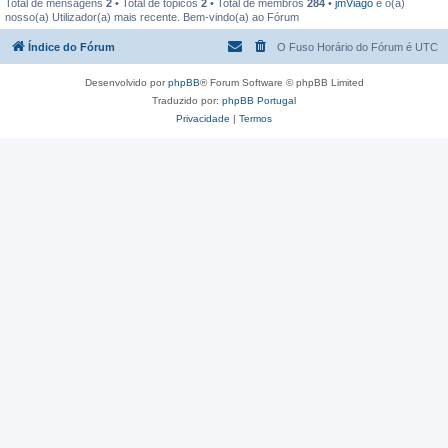
Total de mensagens
2
• Total de tópicos
2
• Total de membros
284
•
jmViago
é o(a)
nosso(a) Utilizador(a) mais recente. Bem-vindo(a) ao Fórum
Índice do Fórum
O Fuso Horário do Fórum é
UTC
Desenvolvido por
phpBB
® Forum Software © phpBB Limited
Traduzido por:
phpBB Portugal
Privacidade
|
Termos