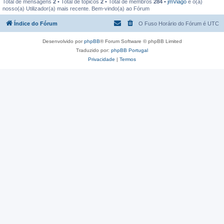
Total de mensagens
2
• Total de tópicos
2
• Total de membros
284
•
jmViago
é o(a)
nosso(a) Utilizador(a) mais recente. Bem-vindo(a) ao Fórum
Índice do Fórum
O Fuso Horário do Fórum é
UTC
Desenvolvido por
phpBB
® Forum Software © phpBB Limited
Traduzido por:
phpBB Portugal
Privacidade
|
Termos