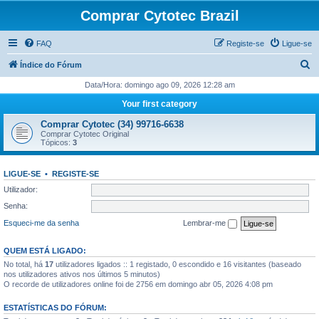
Comprar Cytotec Brazil
FAQ
Registe-se
Ligue-se
P
Índice do Fórum
e
Data/Hora: domingo ago 09, 2026 12:28 am
s
Your first category
q
Comprar Cytotec (34) 99716-6638
u
Comprar Cytotec Original
Tópicos:
3
i
s
LIGUE-SE
•
REGISTE-SE
a
Utilizador:
r
Senha:
Esqueci-me da senha
Lembrar-me
QUEM ESTÁ LIGADO:
No total, há
17
utilizadores ligados :: 1 registado, 0 escondido e 16 visitantes (baseado
nos utilizadores ativos nos últimos 5 minutos)
O recorde de utilizadores online foi de 2756 em domingo abr 05, 2026 4:08 pm
ESTATÍSTICAS DO FÓRUM: