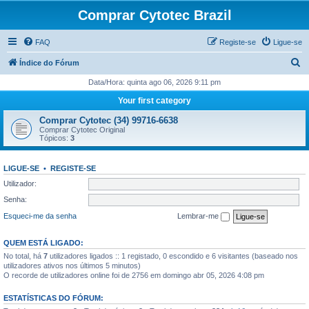
Comprar Cytotec Brazil
FAQ
Registe-se
Ligue-se
P
Índice do Fórum
e
Data/Hora: quinta ago 06, 2026 9:11 pm
s
Your first category
q
Comprar Cytotec (34) 99716-6638
u
Comprar Cytotec Original
Tópicos:
3
i
s
LIGUE-SE
•
REGISTE-SE
a
Utilizador:
r
Senha:
Esqueci-me da senha
Lembrar-me
QUEM ESTÁ LIGADO:
No total, há
7
utilizadores ligados :: 1 registado, 0 escondido e 6 visitantes (baseado nos
utilizadores ativos nos últimos 5 minutos)
O recorde de utilizadores online foi de 2756 em domingo abr 05, 2026 4:08 pm
ESTATÍSTICAS DO FÓRUM: