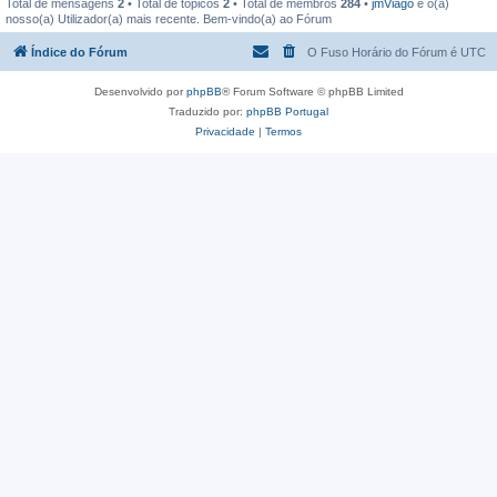
Total de mensagens
2
• Total de tópicos
2
• Total de membros
284
•
jmViago
é o(a)
nosso(a) Utilizador(a) mais recente. Bem-vindo(a) ao Fórum
Índice do Fórum
O Fuso Horário do Fórum é
UTC
Desenvolvido por
phpBB
® Forum Software © phpBB Limited
Traduzido por:
phpBB Portugal
Privacidade
|
Termos