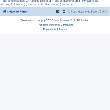
Total de mensagens
2
• Total de tópicos
2
• Total de membros
284
•
jmViago
é o(a)
nosso(a) Utilizador(a) mais recente. Bem-vindo(a) ao Fórum
Índice do Fórum
O Fuso Horário do Fórum é
UTC
Desenvolvido por
phpBB
® Forum Software © phpBB Limited
Traduzido por:
phpBB Portugal
Privacidade
|
Termos