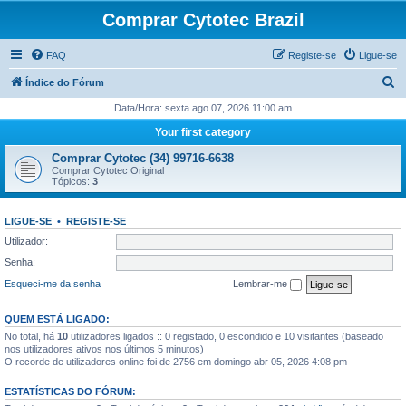
Comprar Cytotec Brazil
FAQ
Registe-se
Ligue-se
P
Índice do Fórum
e
Data/Hora: sexta ago 07, 2026 11:00 am
s
Your first category
q
Comprar Cytotec (34) 99716-6638
u
Comprar Cytotec Original
Tópicos:
3
i
s
LIGUE-SE
•
REGISTE-SE
a
Utilizador:
r
Senha:
Esqueci-me da senha
Lembrar-me
QUEM ESTÁ LIGADO:
No total, há
10
utilizadores ligados :: 0 registado, 0 escondido e 10 visitantes (baseado
nos utilizadores ativos nos últimos 5 minutos)
O recorde de utilizadores online foi de 2756 em domingo abr 05, 2026 4:08 pm
ESTATÍSTICAS DO FÓRUM: