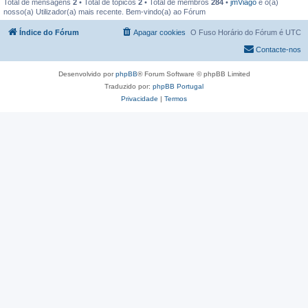
Total de mensagens
2
• Total de tópicos
2
• Total de membros
284
•
jmViago
é o(a)
nosso(a) Utilizador(a) mais recente. Bem-vindo(a) ao Fórum
Índice do Fórum
Apagar cookies
O Fuso Horário do Fórum é
UTC
Contacte-nos
Desenvolvido por
phpBB
® Forum Software © phpBB Limited
Traduzido por:
phpBB Portugal
Privacidade
|
Termos