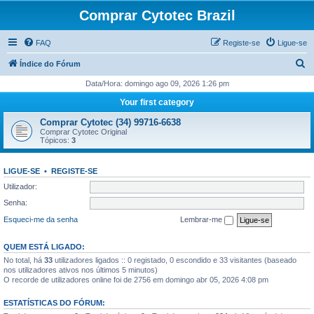
Comprar Cytotec Brazil
FAQ
Registe-se
Ligue-se
P
Índice do Fórum
e
Data/Hora: domingo ago 09, 2026 1:26 pm
s
Your first category
q
Comprar Cytotec (34) 99716-6638
u
Comprar Cytotec Original
Tópicos:
3
i
s
LIGUE-SE
•
REGISTE-SE
a
Utilizador:
r
Senha:
Esqueci-me da senha
Lembrar-me
QUEM ESTÁ LIGADO:
No total, há
33
utilizadores ligados :: 0 registado, 0 escondido e 33 visitantes (baseado
nos utilizadores ativos nos últimos 5 minutos)
O recorde de utilizadores online foi de 2756 em domingo abr 05, 2026 4:08 pm
ESTATÍSTICAS DO FÓRUM: