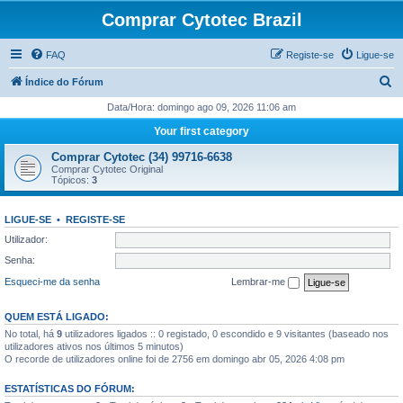
Comprar Cytotec Brazil
FAQ
Registe-se
Ligue-se
P
Índice do Fórum
e
Data/Hora: domingo ago 09, 2026 11:06 am
s
Your first category
q
Comprar Cytotec (34) 99716-6638
u
Comprar Cytotec Original
Tópicos:
3
i
s
LIGUE-SE
•
REGISTE-SE
a
Utilizador:
r
Senha:
Esqueci-me da senha
Lembrar-me
QUEM ESTÁ LIGADO:
No total, há
9
utilizadores ligados :: 0 registado, 0 escondido e 9 visitantes (baseado nos
utilizadores ativos nos últimos 5 minutos)
O recorde de utilizadores online foi de 2756 em domingo abr 05, 2026 4:08 pm
ESTATÍSTICAS DO FÓRUM: