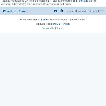
Total de mensagens
2
• Total de tópicos
2
• Total de membros
284
•
jmViago
é o(a)
nosso(a) Utilizador(a) mais recente. Bem-vindo(a) ao Fórum
Índice do Fórum
O Fuso Horário do Fórum é
UTC
Desenvolvido por
phpBB
® Forum Software © phpBB Limited
Traduzido por:
phpBB Portugal
Privacidade
|
Termos