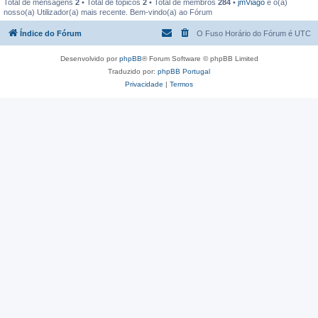
Total de mensagens
2
• Total de tópicos
2
• Total de membros
284
•
jmViago
é o(a)
nosso(a) Utilizador(a) mais recente. Bem-vindo(a) ao Fórum
Índice do Fórum
O Fuso Horário do Fórum é
UTC
Desenvolvido por
phpBB
® Forum Software © phpBB Limited
Traduzido por:
phpBB Portugal
Privacidade
|
Termos