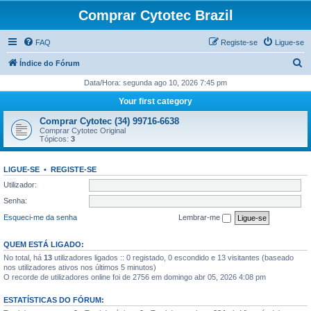
Comprar Cytotec Brazil
FAQ
Registe-se
Ligue-se
P
Índice do Fórum
e
Data/Hora: segunda ago 10, 2026 7:45 pm
s
Your first category
q
Comprar Cytotec (34) 99716-6638
u
Comprar Cytotec Original
Tópicos:
3
i
s
LIGUE-SE
•
REGISTE-SE
a
Utilizador:
r
Senha:
Esqueci-me da senha
Lembrar-me
QUEM ESTÁ LIGADO:
No total, há
13
utilizadores ligados :: 0 registado, 0 escondido e 13 visitantes (baseado
nos utilizadores ativos nos últimos 5 minutos)
O recorde de utilizadores online foi de 2756 em domingo abr 05, 2026 4:08 pm
ESTATÍSTICAS DO FÓRUM: