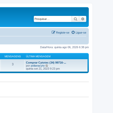
Pesquisar
Pesquisa avançad
Registe-se
Ligue-se
Data/Hora: quinta ago 06, 2026 6:38 pm
MENSAGENS
ÚLTIMA MENSAGEM
Comprar Cytotec (34) 99716-...
3
V
por
polianacyto
e
quinta set 21, 2023 9:23 pm
j
a
a
ú
l
t
i
m
a
M
e
n
s
a