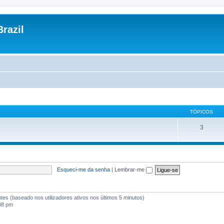
razil
TÓPICOS
3
Esqueci-me da senha
|
Lembrar-me
antes (baseado nos utilizadores ativos nos últimos 5 minutos)
:08 pm