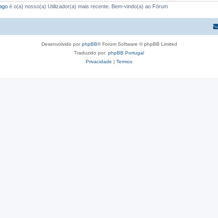
ago
é o(a) nosso(a) Utilizador(a) mais recente. Bem-vindo(a) ao Fórum
Desenvolvido por
phpBB
® Forum Software © phpBB Limited
Traduzido por:
phpBB Portugal
Privacidade
|
Termos