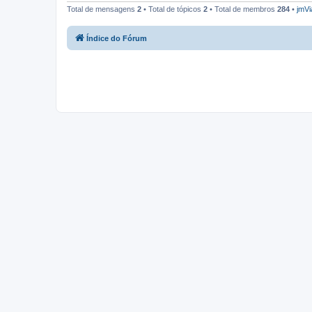
Total de mensagens
2
• Total de tópicos
2
• Total de membros
284
•
jmVi
Índice do Fórum