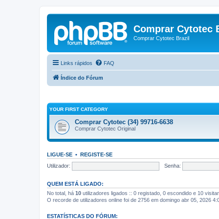
Comprar Cytotec B
Comprar Cytotec Brazil
Links rápidos
FAQ
Índice do Fórum
YOUR FIRST CATEGORY
Comprar Cytotec (34) 99716-6638
Comprar Cytotec Original
LIGUE-SE
•
REGISTE-SE
Utilizador:
Senha:
QUEM ESTÁ LIGADO:
No total, há
10
utilizadores ligados :: 0 registado, 0 escondido e 10 visit
O recorde de utilizadores online foi de 2756 em domingo abr 05, 2026 4
ESTATÍSTICAS DO FÓRUM: