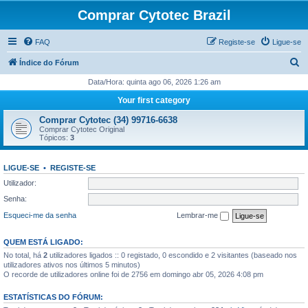
Comprar Cytotec Brazil
FAQ
Registe-se
Ligue-se
P
Índice do Fórum
e
Data/Hora: quinta ago 06, 2026 1:26 am
s
Your first category
q
Comprar Cytotec (34) 99716-6638
u
Comprar Cytotec Original
Tópicos:
3
i
s
LIGUE-SE
•
REGISTE-SE
a
Utilizador:
r
Senha:
Esqueci-me da senha
Lembrar-me
QUEM ESTÁ LIGADO:
No total, há
2
utilizadores ligados :: 0 registado, 0 escondido e 2 visitantes (baseado nos
utilizadores ativos nos últimos 5 minutos)
O recorde de utilizadores online foi de 2756 em domingo abr 05, 2026 4:08 pm
ESTATÍSTICAS DO FÓRUM: