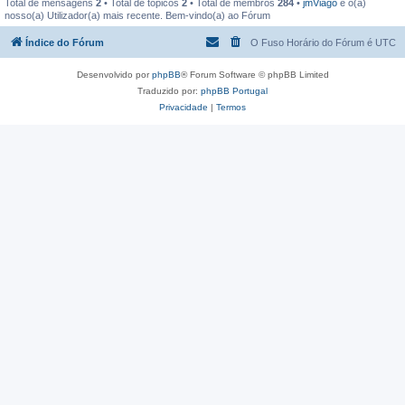
Total de mensagens
2
• Total de tópicos
2
• Total de membros
284
•
jmViago
é o(a)
nosso(a) Utilizador(a) mais recente. Bem-vindo(a) ao Fórum
Índice do Fórum
O Fuso Horário do Fórum é
UTC
Desenvolvido por
phpBB
® Forum Software © phpBB Limited
Traduzido por:
phpBB Portugal
Privacidade
|
Termos