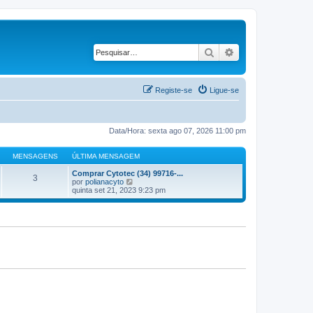
Pesquisar
Pesquisa avançad
Registe-se
Ligue-se
Data/Hora: sexta ago 07, 2026 11:00 pm
MENSAGENS
ÚLTIMA MENSAGEM
Comprar Cytotec (34) 99716-...
3
V
por
polianacyto
e
quinta set 21, 2023 9:23 pm
j
a
a
ú
l
t
i
m
a
M
e
n
s
a