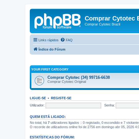
Comprar Cytotec B
Comprar Cytotec Brazil
Links rápidos
FAQ
Índice do Fórum
YOUR FIRST CATEGORY
Comprar Cytotec (34) 99716-6638
Comprar Cytotec Original
LIGUE-SE
•
REGISTE-SE
Utilizador:
Senha:
QUEM ESTÁ LIGADO:
No total, há
7
utilizadores ligados :: 0 registado, 0 escondido e 7 visitan
O recorde de utilizadores online foi de 2756 em domingo abr 05, 2026 4
ESTATÍSTICAS DO FÓRUM: