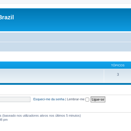
razil
TÓPICOS
3
Esqueci-me da senha
|
Lembrar-me
tes (baseado nos utilizadores ativos nos últimos 5 minutos)
:08 pm