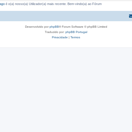
ago
é o(a) nosso(a) Utilizador(a) mais recente. Bem-vindo(a) ao Fórum
Desenvolvido por
phpBB
® Forum Software © phpBB Limited
Traduzido por:
phpBB Portugal
Privacidade
|
Termos