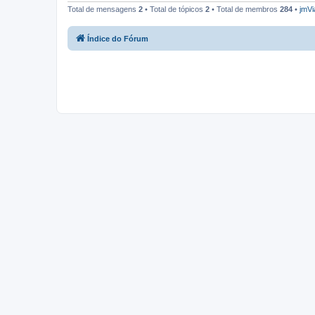
Total de mensagens
2
• Total de tópicos
2
• Total de membros
284
•
jmVi
Índice do Fórum