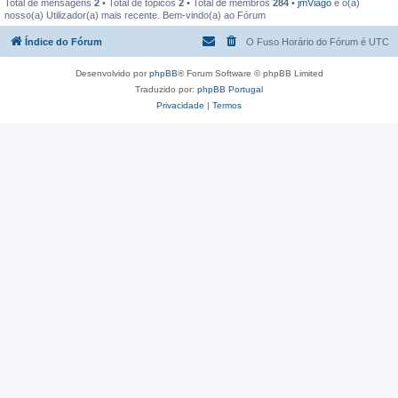
Total de mensagens
2
• Total de tópicos
2
• Total de membros
284
•
jmViago
é o(a)
nosso(a) Utilizador(a) mais recente. Bem-vindo(a) ao Fórum
Índice do Fórum
O Fuso Horário do Fórum é
UTC
Desenvolvido por
phpBB
® Forum Software © phpBB Limited
Traduzido por:
phpBB Portugal
Privacidade
|
Termos