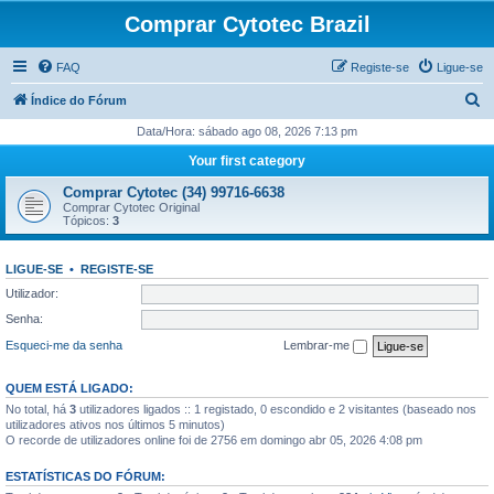
Comprar Cytotec Brazil
FAQ
Registe-se
Ligue-se
P
Índice do Fórum
e
Data/Hora: sábado ago 08, 2026 7:13 pm
s
Your first category
q
Comprar Cytotec (34) 99716-6638
u
Comprar Cytotec Original
Tópicos:
3
i
s
LIGUE-SE
•
REGISTE-SE
a
Utilizador:
r
Senha:
Esqueci-me da senha
Lembrar-me
QUEM ESTÁ LIGADO:
No total, há
3
utilizadores ligados :: 1 registado, 0 escondido e 2 visitantes (baseado nos
utilizadores ativos nos últimos 5 minutos)
O recorde de utilizadores online foi de 2756 em domingo abr 05, 2026 4:08 pm
ESTATÍSTICAS DO FÓRUM: