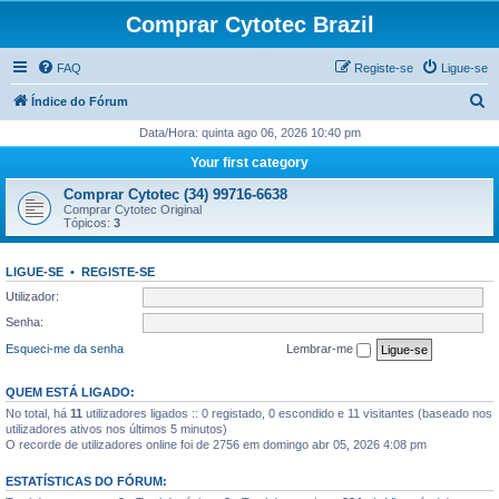
Comprar Cytotec Brazil
FAQ
Registe-se
Ligue-se
P
Índice do Fórum
e
Data/Hora: quinta ago 06, 2026 10:40 pm
s
Your first category
q
Comprar Cytotec (34) 99716-6638
u
Comprar Cytotec Original
Tópicos:
3
i
s
LIGUE-SE
•
REGISTE-SE
a
Utilizador:
r
Senha:
Esqueci-me da senha
Lembrar-me
QUEM ESTÁ LIGADO:
No total, há
11
utilizadores ligados :: 0 registado, 0 escondido e 11 visitantes (baseado nos
utilizadores ativos nos últimos 5 minutos)
O recorde de utilizadores online foi de 2756 em domingo abr 05, 2026 4:08 pm
ESTATÍSTICAS DO FÓRUM: