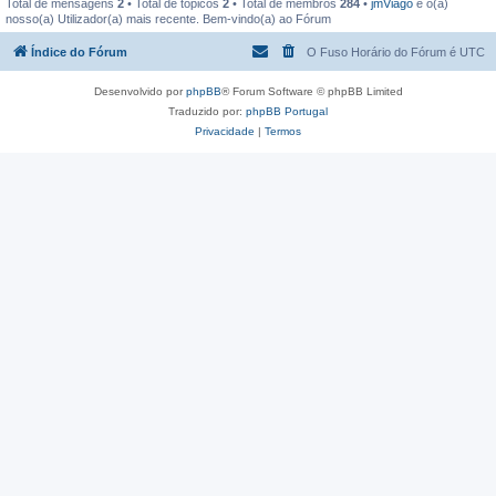
Total de mensagens
2
• Total de tópicos
2
• Total de membros
284
•
jmViago
é o(a)
nosso(a) Utilizador(a) mais recente. Bem-vindo(a) ao Fórum
Índice do Fórum
O Fuso Horário do Fórum é
UTC
Desenvolvido por
phpBB
® Forum Software © phpBB Limited
Traduzido por:
phpBB Portugal
Privacidade
|
Termos