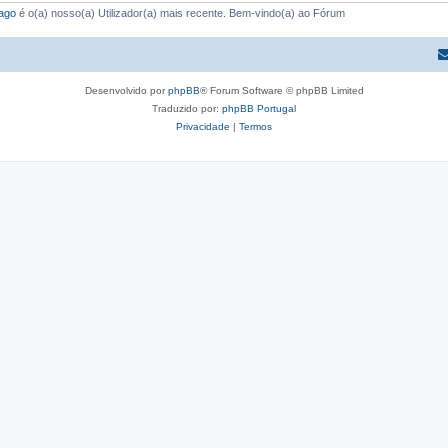
ago
é o(a) nosso(a) Utilizador(a) mais recente. Bem-vindo(a) ao Fórum
Desenvolvido por
phpBB
® Forum Software © phpBB Limited
Traduzido por:
phpBB Portugal
Privacidade
|
Termos