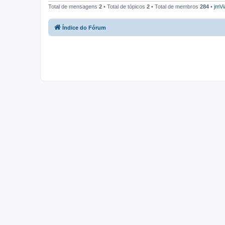
Total de mensagens
2
• Total de tópicos
2
• Total de membros
284
•
jmVi
Índice do Fórum