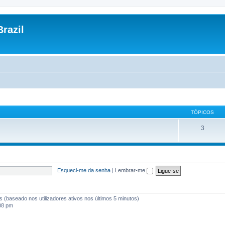
razil
TÓPICOS
3
Esqueci-me da senha
|
Lembrar-me
tes (baseado nos utilizadores ativos nos últimos 5 minutos)
:08 pm