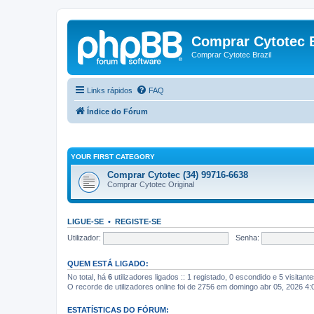
Comprar Cytotec B
Comprar Cytotec Brazil
Links rápidos
FAQ
Índice do Fórum
YOUR FIRST CATEGORY
Comprar Cytotec (34) 99716-6638
Comprar Cytotec Original
LIGUE-SE
•
REGISTE-SE
Utilizador:
Senha:
QUEM ESTÁ LIGADO:
No total, há
6
utilizadores ligados :: 1 registado, 0 escondido e 5 visitan
O recorde de utilizadores online foi de 2756 em domingo abr 05, 2026 4
ESTATÍSTICAS DO FÓRUM: