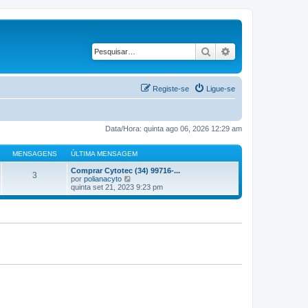
Pesquisar
Pesquisa avançad
Registe-se
Ligue-se
Data/Hora: quinta ago 06, 2026 12:29 am
MENSAGENS
ÚLTIMA MENSAGEM
Comprar Cytotec (34) 99716-...
3
V
por
polianacyto
e
quinta set 21, 2023 9:23 pm
j
a
a
ú
l
t
i
m
a
M
e
n
s
a