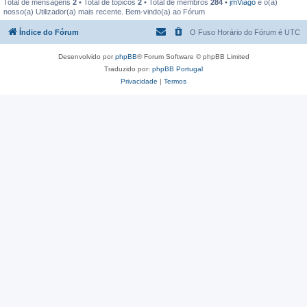
Total de mensagens
2
• Total de tópicos
2
• Total de membros
284
•
jmViago
é o(a)
nosso(a) Utilizador(a) mais recente. Bem-vindo(a) ao Fórum
Índice do Fórum
O Fuso Horário do Fórum é
UTC
Desenvolvido por
phpBB
® Forum Software © phpBB Limited
Traduzido por:
phpBB Portugal
Privacidade
|
Termos