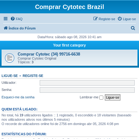
Comprar Cytotec Brazil
FAQ
Registe-se
Ligue-se
P
Índice do Fórum
e
Data/Hora: sábado ago 08, 2026 10:41 am
s
Your first category
q
Comprar Cytotec (34) 99716-6638
u
Comprar Cytotec Original
Tópicos:
3
i
s
LIGUE-SE
•
REGISTE-SE
a
Utilizador:
r
Senha:
Esqueci-me da senha
Lembrar-me
QUEM ESTÁ LIGADO:
No total, há
19
utilizadores ligados :: 1 registado, 0 escondido e 18 visitantes (baseado
nos utilizadores ativos nos últimos 5 minutos)
O recorde de utilizadores online foi de 2756 em domingo abr 05, 2026 4:08 pm
ESTATÍSTICAS DO FÓRUM: