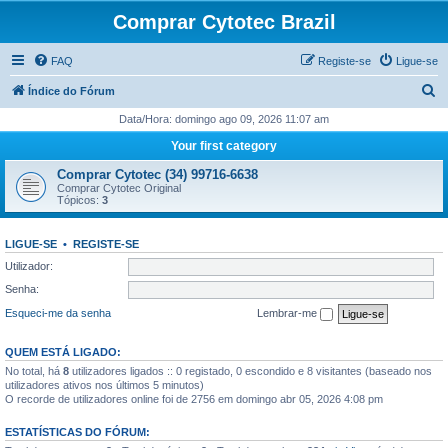
Comprar Cytotec Brazil
FAQ
Registe-se
Ligue-se
P
Índice do Fórum
e
Data/Hora: domingo ago 09, 2026 11:07 am
s
Your first category
q
Comprar Cytotec (34) 99716-6638
u
Comprar Cytotec Original
Tópicos:
3
i
s
LIGUE-SE
•
REGISTE-SE
a
Utilizador:
r
Senha:
Esqueci-me da senha
Lembrar-me
QUEM ESTÁ LIGADO:
No total, há
8
utilizadores ligados :: 0 registado, 0 escondido e 8 visitantes (baseado nos
utilizadores ativos nos últimos 5 minutos)
O recorde de utilizadores online foi de 2756 em domingo abr 05, 2026 4:08 pm
ESTATÍSTICAS DO FÓRUM: