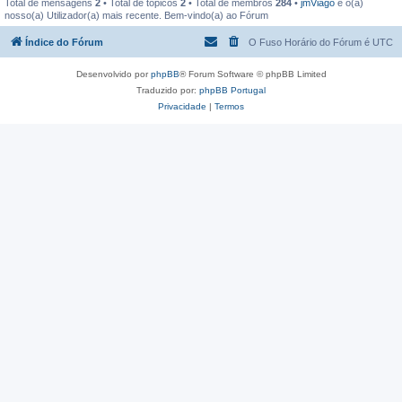
Total de mensagens
2
• Total de tópicos
2
• Total de membros
284
•
jmViago
é o(a)
nosso(a) Utilizador(a) mais recente. Bem-vindo(a) ao Fórum
Índice do Fórum
O Fuso Horário do Fórum é
UTC
Desenvolvido por
phpBB
® Forum Software © phpBB Limited
Traduzido por:
phpBB Portugal
Privacidade
|
Termos