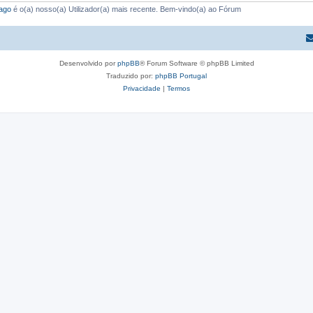
ago
é o(a) nosso(a) Utilizador(a) mais recente. Bem-vindo(a) ao Fórum
Desenvolvido por
phpBB
® Forum Software © phpBB Limited
Traduzido por:
phpBB Portugal
Privacidade
|
Termos