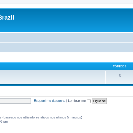
razil
TÓPICOS
3
Esqueci-me da senha
|
Lembrar-me
tes (baseado nos utilizadores ativos nos últimos 5 minutos)
:08 pm