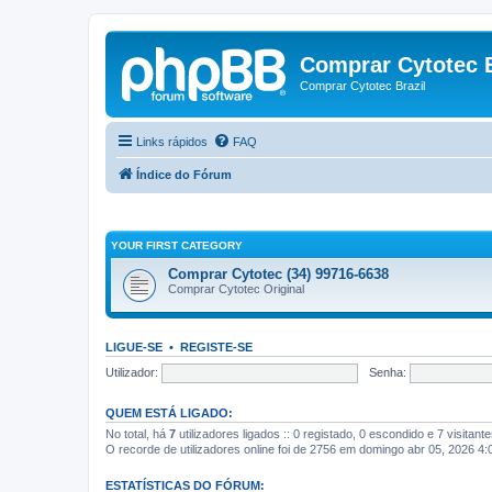
Comprar Cytotec B
Comprar Cytotec Brazil
Links rápidos
FAQ
Índice do Fórum
YOUR FIRST CATEGORY
Comprar Cytotec (34) 99716-6638
Comprar Cytotec Original
LIGUE-SE
•
REGISTE-SE
Utilizador:
Senha:
QUEM ESTÁ LIGADO:
No total, há
7
utilizadores ligados :: 0 registado, 0 escondido e 7 visitan
O recorde de utilizadores online foi de 2756 em domingo abr 05, 2026 4
ESTATÍSTICAS DO FÓRUM: