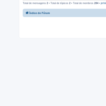
Total de mensagens
2
• Total de tópicos
2
• Total de membros
284
•
jmVi
Índice do Fórum