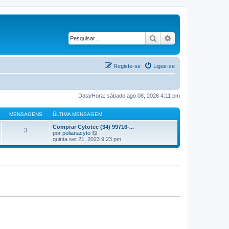
Pesquisar
Pesquisa avançad
Registe-se
Ligue-se
Data/Hora: sábado ago 08, 2026 4:11 pm
MENSAGENS
ÚLTIMA MENSAGEM
Comprar Cytotec (34) 99716-...
3
V
por
polianacyto
e
quinta set 21, 2023 9:23 pm
j
a
a
ú
l
t
i
m
a
M
e
n
s
a