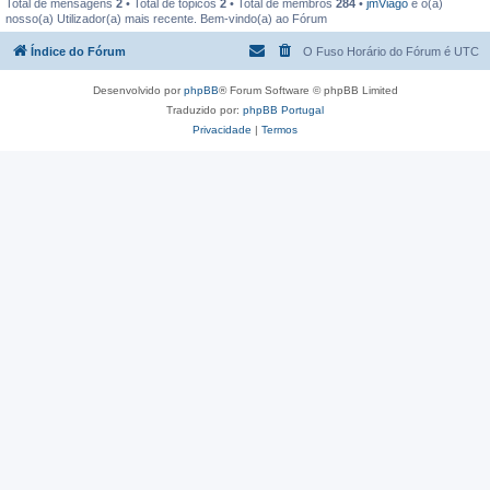
Total de mensagens
2
• Total de tópicos
2
• Total de membros
284
•
jmViago
é o(a)
nosso(a) Utilizador(a) mais recente. Bem-vindo(a) ao Fórum
Índice do Fórum
O Fuso Horário do Fórum é
UTC
Desenvolvido por
phpBB
® Forum Software © phpBB Limited
Traduzido por:
phpBB Portugal
Privacidade
|
Termos