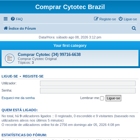
Comprar Cytotec Brazil
FAQ
Registe-se
Ligue-se
P
Índice do Fórum
e
Data/Hora: sábado ago 08, 2026 3:12 pm
s
Your first category
q
Comprar Cytotec (34) 99716-6638
u
Comprar Cytotec Original
Tópicos:
3
i
s
LIGUE-SE
•
REGISTE-SE
a
Utilizador:
r
Senha:
Esqueci-me da senha
Lembrar-me
QUEM ESTÁ LIGADO:
No total, há
9
utilizadores ligados :: 0 registado, 0 escondido e 9 visitantes (baseado nos
utilizadores ativos nos últimos 5 minutos)
O recorde de utilizadores online foi de 2756 em domingo abr 05, 2026 4:08 pm
ESTATÍSTICAS DO FÓRUM: