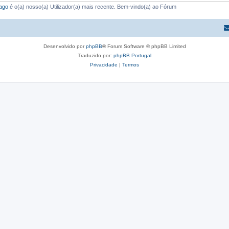
ago
é o(a) nosso(a) Utilizador(a) mais recente. Bem-vindo(a) ao Fórum
Desenvolvido por
phpBB
® Forum Software © phpBB Limited
Traduzido por:
phpBB Portugal
Privacidade
|
Termos