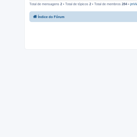
Total de mensagens
2
• Total de tópicos
2
• Total de membros
284
•
jmVi
Índice do Fórum