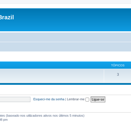
razil
TÓPICOS
3
Esqueci-me da senha
|
Lembrar-me
antes (baseado nos utilizadores ativos nos últimos 5 minutos)
:08 pm