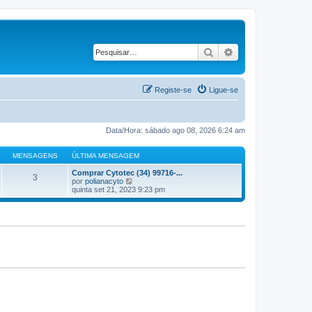
Pesquisar
Pesquisa avançad
Registe-se
Ligue-se
Data/Hora: sábado ago 08, 2026 6:24 am
MENSAGENS
ÚLTIMA MENSAGEM
Comprar Cytotec (34) 99716-...
3
V
por
polianacyto
e
quinta set 21, 2023 9:23 pm
j
a
a
ú
l
t
i
m
a
M
e
n
s
a