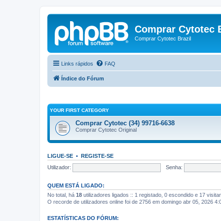
Comprar Cytotec B
Comprar Cytotec Brazil
Links rápidos
FAQ
Índice do Fórum
YOUR FIRST CATEGORY
Comprar Cytotec (34) 99716-6638
Comprar Cytotec Original
LIGUE-SE
•
REGISTE-SE
Utilizador:
Senha:
QUEM ESTÁ LIGADO:
No total, há
18
utilizadores ligados :: 1 registado, 0 escondido e 17 visit
O recorde de utilizadores online foi de 2756 em domingo abr 05, 2026 4
ESTATÍSTICAS DO FÓRUM: