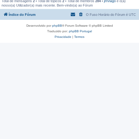
Total de mensagens
2
• Total de tópicos
2
• Total de membros
284
•
jmViago
é o(a)
nosso(a) Utilizador(a) mais recente. Bem-vindo(a) ao Fórum
Índice do Fórum
O Fuso Horário do Fórum é
UTC
Desenvolvido por
phpBB
® Forum Software © phpBB Limited
Traduzido por:
phpBB Portugal
Privacidade
|
Termos