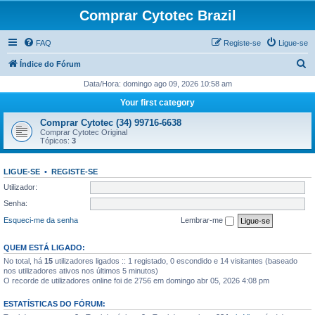
Comprar Cytotec Brazil
FAQ
Registe-se
Ligue-se
P
Índice do Fórum
e
Data/Hora: domingo ago 09, 2026 10:58 am
s
Your first category
q
Comprar Cytotec (34) 99716-6638
u
Comprar Cytotec Original
Tópicos:
3
i
s
LIGUE-SE
•
REGISTE-SE
a
Utilizador:
r
Senha:
Esqueci-me da senha
Lembrar-me
QUEM ESTÁ LIGADO:
No total, há
15
utilizadores ligados :: 1 registado, 0 escondido e 14 visitantes (baseado
nos utilizadores ativos nos últimos 5 minutos)
O recorde de utilizadores online foi de 2756 em domingo abr 05, 2026 4:08 pm
ESTATÍSTICAS DO FÓRUM: