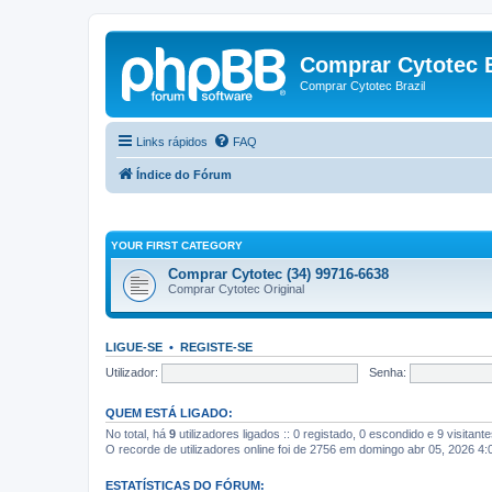
Comprar Cytotec B
Comprar Cytotec Brazil
Links rápidos
FAQ
Índice do Fórum
YOUR FIRST CATEGORY
Comprar Cytotec (34) 99716-6638
Comprar Cytotec Original
LIGUE-SE
•
REGISTE-SE
Utilizador:
Senha:
QUEM ESTÁ LIGADO:
No total, há
9
utilizadores ligados :: 0 registado, 0 escondido e 9 visitan
O recorde de utilizadores online foi de 2756 em domingo abr 05, 2026 4
ESTATÍSTICAS DO FÓRUM: