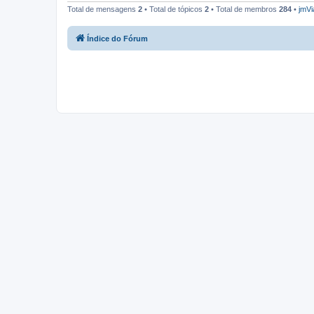
Total de mensagens
2
• Total de tópicos
2
• Total de membros
284
•
jmVi
Índice do Fórum