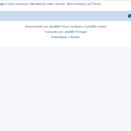
ago
é o(a) nosso(a) Utilizador(a) mais recente. Bem-vindo(a) ao Fórum
Desenvolvido por
phpBB
® Forum Software © phpBB Limited
Traduzido por:
phpBB Portugal
Privacidade
|
Termos