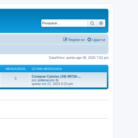
Pesquisar
Pesquisa avançad
Registe-se
Ligue-se
Data/Hora: quinta ago 06, 2026 7:02 pm
MENSAGENS
ÚLTIMA MENSAGEM
Comprar Cytotec (34) 99716-...
3
V
por
polianacyto
e
quinta set 21, 2023 9:23 pm
j
a
a
ú
l
t
i
m
a
M
e
n
s
a