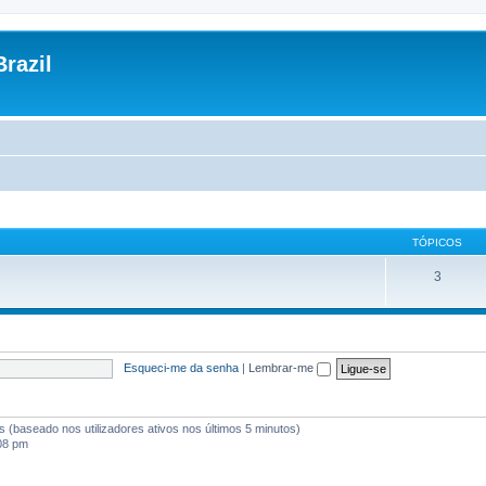
razil
TÓPICOS
3
Esqueci-me da senha
|
Lembrar-me
tes (baseado nos utilizadores ativos nos últimos 5 minutos)
:08 pm