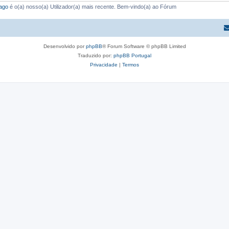
ago
é o(a) nosso(a) Utilizador(a) mais recente. Bem-vindo(a) ao Fórum
Desenvolvido por
phpBB
® Forum Software © phpBB Limited
Traduzido por:
phpBB Portugal
Privacidade
|
Termos