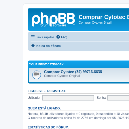
Comprar Cytotec B
Comprar Cytotec Brazil
Links rápidos
FAQ
Índice do Fórum
YOUR FIRST CATEGORY
Comprar Cytotec (34) 99716-6638
Comprar Cytotec Original
LIGUE-SE
•
REGISTE-SE
Utilizador:
Senha:
QUEM ESTÁ LIGADO:
No total, há
10
utilizadores ligados :: 0 registado, 0 escondido e 10 visit
O recorde de utilizadores online foi de 2756 em domingo abr 05, 2026 4
ESTATÍSTICAS DO FÓRUM: