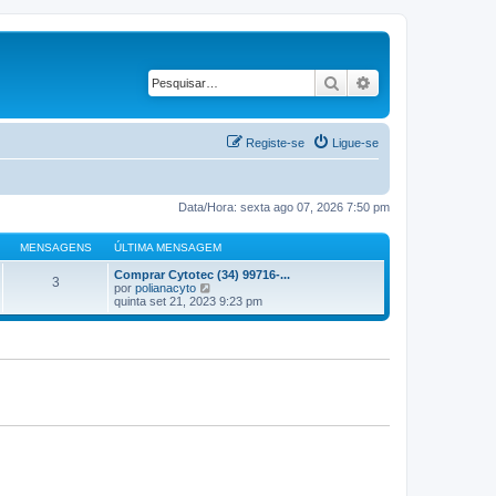
Pesquisar
Pesquisa avançad
Registe-se
Ligue-se
Data/Hora: sexta ago 07, 2026 7:50 pm
MENSAGENS
ÚLTIMA MENSAGEM
Comprar Cytotec (34) 99716-...
3
V
por
polianacyto
e
quinta set 21, 2023 9:23 pm
j
a
a
ú
l
t
i
m
a
M
e
n
s
a