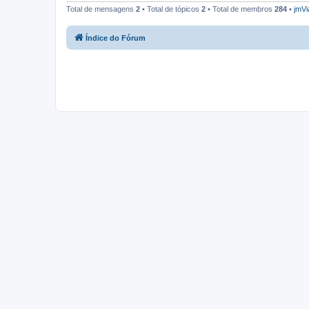
Total de mensagens
2
• Total de tópicos
2
• Total de membros
284
•
jmVi
Índice do Fórum