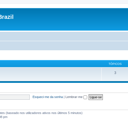
razil
TÓPICOS
3
Esqueci-me da senha
|
Lembrar-me
antes (baseado nos utilizadores ativos nos últimos 5 minutos)
:08 pm